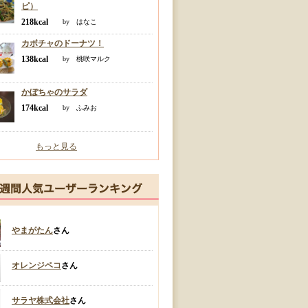
ピ）
218kcal
by はなこ
カボチャのドーナツ！
138kcal
by 桃咲マルク
かぼちゃのサラダ
174kcal
by ふみお
もっと見る
やまがたん
さん
オレンジペコ
さん
サラヤ株式会社
さん