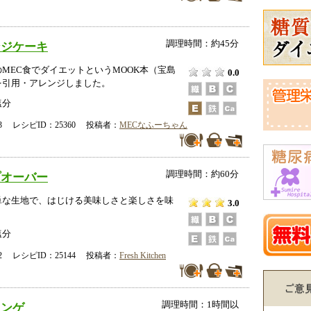
調理時間：約45分
ンジケーキ
MEC食でダイエットというMOOK本（宝島
0.0
を引用・アレンジしました。
塩分
-13 レシピID：25360 投稿者：
MECなふーちゃん
調理時間：約60分
プオーバー
単な生地で、はじける美味しさと楽しさを味
3.0
塩分
-12 レシピID：25144 投稿者：
Fresh Kitchen
調理時間：1時間以
レンゲ