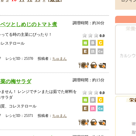
ログイ
調理時間：約30分
ャベツとしめじのトマト煮
ゃってる時の主菜にぴったり！
0.0
コレステロール
-07 レシピID：25370 投稿者：
ちゅまん
調理時間：約15分
松菜の梅サラダ
いません！ レンジでチンまたは茹でた材料を
0.0
単サラダ
脂質、コレステロール
-07 レシピID：25371 投稿者：
ちゅまん