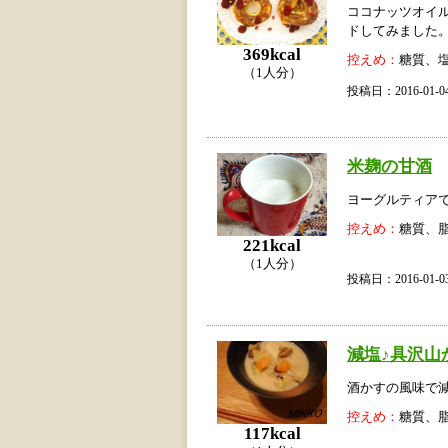
ココナッツオイ
ドしてみました
369kcal
控えめ：
糖質、
（1人分）
投稿日：2016-01
米麹の甘酒
ヨーグルティア
控えめ：
糖質、
221kcal
（1人分）
投稿日：2016-01
減塩♪具沢山
酒かすの風味で
控えめ：
糖質、
117kcal