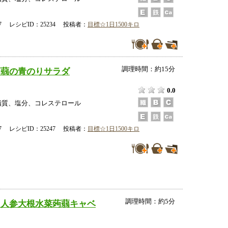
-27 レシピID：25234 投稿者：
目標☆1日1500キロ
調理時間：約15分
蒟蒻の青のりサラダ
0.0
脂質、塩分、コレステロール
-27 レシピID：25247 投稿者：
目標☆1日1500キロ
調理時間：約5分
＊人参大根水菜蒟蒻キャベ