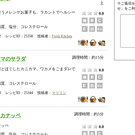
上
※ご返信
せ」をご
使うメレンゲお菓子も、ラカントでヘルシー
0.0
脂質、塩分、コレステロール
-12 レシピID：25358 投稿者：
Fresh Kitchen
調理時間：約15分
カマのサラダ
根とほぐしたカニカマ、ワカメをごまダレで
0.0
脂質、コレステロール
-28 レシピID：25344 投稿者：
マリリン
調理時間：約5分
根カナッペ
ナッペ
0.0
脂質、塩分、コレステロール