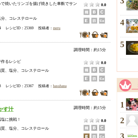
3
ルで焼いたリンゴを揚げ焼きした車麩でサン
0.0
。
塩分、コレステロール
4
-04 レシピID：25369 投稿者：
meru
5
調理時間：約15分
で作るレシピ
0.0
脂質、塩分、コレステロール
-03 レシピID：25367 投稿者：
hasuhana
1
調理時間：約15分
かす汁
2
減塩に挑戦！
0.0
脂質、塩分、コレステロール
3