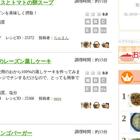
調理時間：約15分
タスとトマトの卵スープ
ピンを美味しく摂取！
0.0
脂質
-07 レシピID：25372 投稿者：
ちゅまん
調理時間：約15分
らのレーズン蒸しケーキ
用のおから100%の蒸しケーキを作ってみま
0.0
レンジでチンするだけなので、とっても簡単で
脂質、塩分
1
-04 レシピID：25368 投稿者：
meru
2
調理時間：約15分
リンゴバーガー