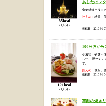
あしたはレ
食物繊維とリコ
控えめ：
糖質、
85kcal
（1人分）
投稿日：2016-01
100%おか
小麦粉・砂糖不使
した。 混ぜて
す。
控えめ：
糖質、
投稿日：2016-01
121kcal
（1人分）
車麩の焼き