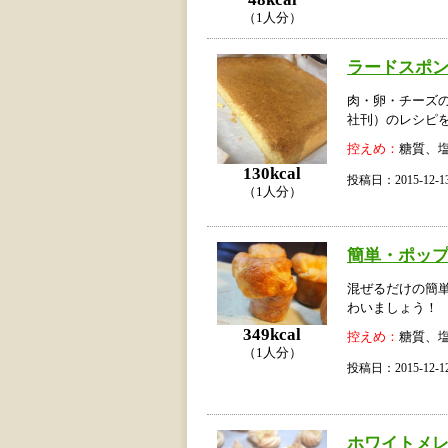
（1人分）
ラードスポ
肉・卵・チーズの
社刊）のレシピ
控えめ：
糖質、
130kcal
投稿日：2015-12
（1人分）
簡単・ポッ
混ぜるだけの簡
わいましょう！
349kcal
控えめ：
糖質、
（1人分）
投稿日：2015-12
ホワイトメ