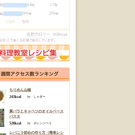
ちりめん山椒
243kcal
by しゃぎー
豚バラとキャベツのオイルベース
パスタ
528kcal
by オレンジペコ
レバニラ炒めの作り方（簡単レシ