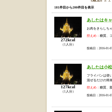
181件目から200件目を表示
あしたはキ
お肉をきらしち
控えめ：
糖質、
272kcal
（1人分）
投稿日：2016-01
あしたは小
フライパンは使
混ぜるだけの簡
127kcal
控えめ：
糖質、
（1人分）
投稿日：2016-01