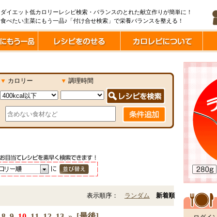
ダイエット低カロリーレシピ検索・バランスのとれた献立作りが簡単に！
食べたい主菜にもう一品♪「付け合せ検索」で栄養バランスを整える！
▼
カロリー
▼
調理時間
表示順序：
ランダム
新着順
8
9
10
11
12
13
»
[最後]