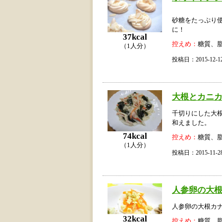
砂糖をたっぷり
に！
37kcal
控えめ：
糖質、
（1人分）
投稿日：2015-12
大根とカニ
千切りにした大
和えました。
74kcal
控えめ：
糖質、
（1人分）
投稿日：2015-11
人参卵の大
人参卵の大根カ
32kcal
控えめ：
糖質、