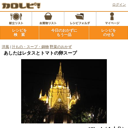
ログイン
レシピを
今日のおかずに
レシピを
検 索
もう一品
のせる
洋風
|
汁もの・スープ・鍋物
野菜のおかず
あしたはレタスとトマトの卵スープ