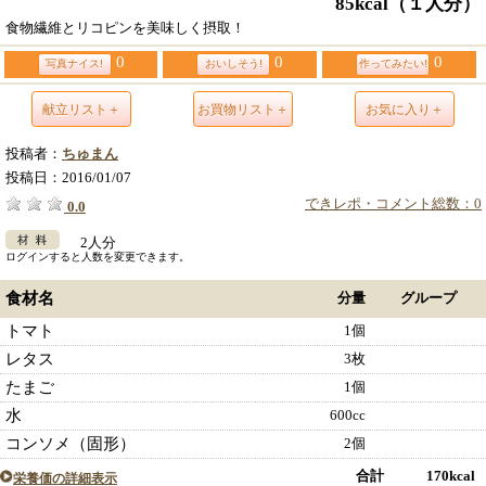
85kcal
（１人分）
食物繊維とリコピンを美味しく摂取！
0
0
0
写真ナイス!
おいしそう!
作ってみたい!
献立リスト＋
お買物リスト＋
お気に入り＋
投稿者：
ちゅまん
投稿日：
2016/01/07
できレポ・コメント総数：0
0.0
2人分
ログインすると人数を変更できます。
食材名
分量
グループ
トマト
1個
レタス
3枚
たまご
1個
水
600cc
コンソメ（固形）
2個
合計 170kcal
栄養価の詳細表示