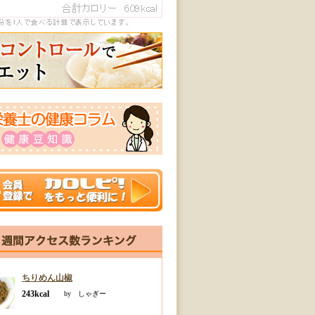
ちりめん山椒
243kcal
by しゃぎー