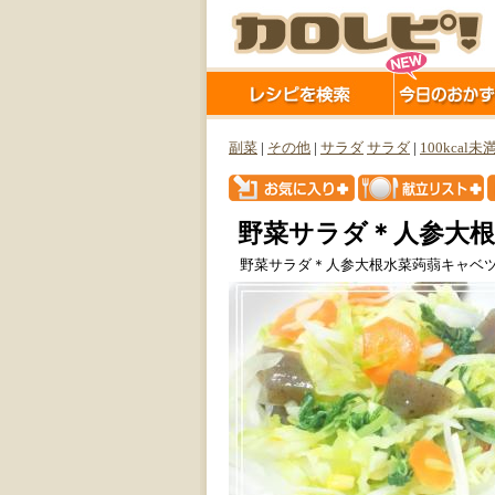
副菜
|
その他
|
サラダ
サラダ
|
100kcal未
野菜サラダ＊人参大
野菜サラダ＊人参大根水菜蒟蒻キャベ