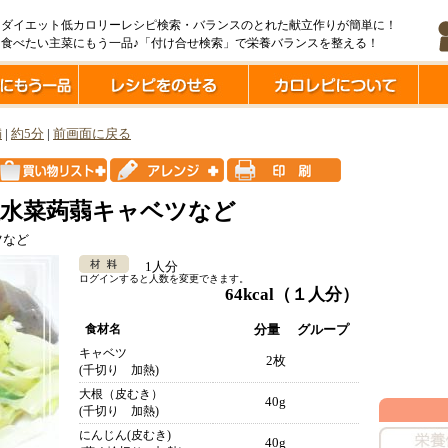
ダイエット低カロリーレシピ検索・バランスのとれた献立作りが簡単に！
食べたい主菜にもう一品♪「付け合せ検索」で栄養バランスを整える！
満
|
約5分
|
前画面に戻る
根水菜蒟蒻キャベツなど
ツなど
1人分
ログインすると人数を変更できます。
64kcal
（１人分）
食材名
分量
グループ
キャベツ
2枚
(千切り 加熱)
大根（皮むき）
40g
(千切り 加熱)
にんじん(皮むき)
40g