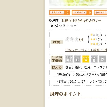
0
0
投稿者：
目標☆1日1500キロカロリー
100gあたり：24kcal
(0)
(0)
0.0
(0)
できレポ・コメント総数：0
糖質、脂質、塩分、コレステ
印刷数(2)｜お気に入りフォルダ登録数
投稿日：
2015-11-27
｜レシピID：25