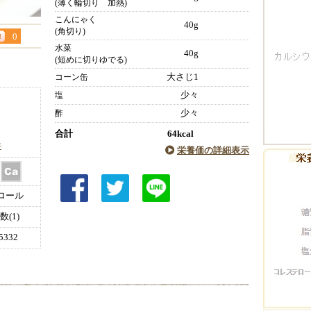
(薄く輪切り 加熱)
こんにゃく
40g
(角切り)
0
水菜
40g
(短めに切りゆでる)
大さじ1
コーン缶
少々
塩
少々
酢
合計
64kcal
件
栄養価の詳細表示
ロール
(1)
332