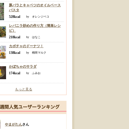
豚バラとキャベツのオイルベース
パスタ
528kcal
by オレンジペコ
レバニラ炒めの作り方（簡単レシ
ピ）
218kcal
by はなこ
カボチャのドーナツ！
138kcal
by 桃咲マルク
かぼちゃのサラダ
174kcal
by ふみお
もっと見る
やまがたん
さん