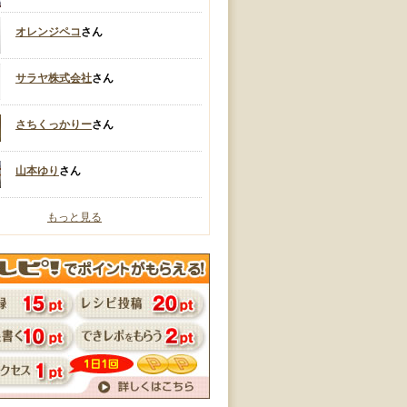
オレンジペコ
さん
サラヤ株式会社
さん
さちくっかりー
さん
山本ゆり
さん
もっと見る