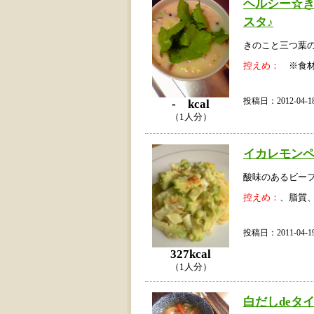
ヘルシー☆
スタ♪
きのこと三つ葉
控えめ：
※食材
投稿日：2012-04
- kcal
（1人分）
イカレモン
酸味のあるビー
控えめ：
、脂質
投稿日：2011-04
327kcal
（1人分）
白だしdeタ