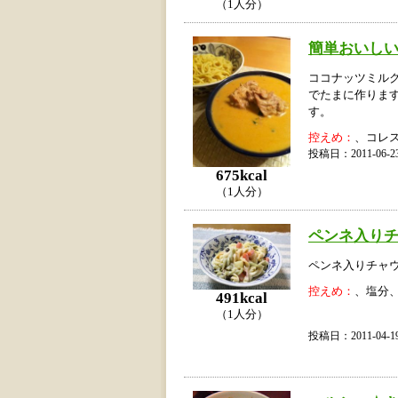
（1人分）
簡単おいし
ココナッツミル
でたまに作りま
す。
控えめ：
、コレ
投稿日：2011-06
675kcal
（1人分）
ペンネ入り
ペンネ入りチャ
控えめ：
、塩分
491kcal
（1人分）
投稿日：2011-04