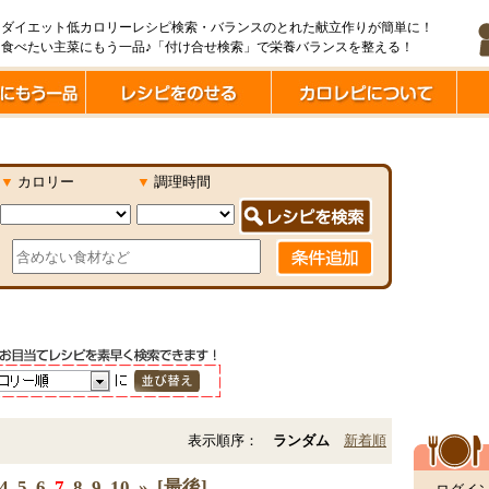
ダイエット低カロリーレシピ検索・バランスのとれた献立作りが簡単に！
食べたい主菜にもう一品♪「付け合せ検索」で栄養バランスを整える！
▼
カロリー
▼
調理時間
表示順序：
ランダム
新着順
4
5
6
7
8
9
10
»
[最後]