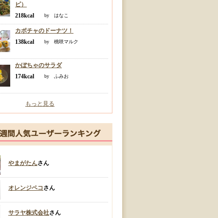
ピ）
218kcal
by はなこ
カボチャのドーナツ！
138kcal
by 桃咲マルク
かぼちゃのサラダ
174kcal
by ふみお
もっと見る
やまがたん
さん
オレンジペコ
さん
サラヤ株式会社
さん