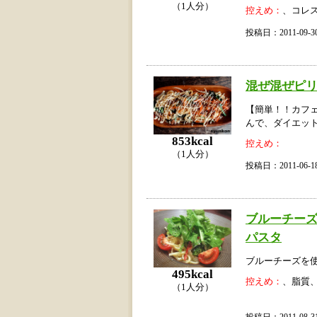
（1人分）
控えめ：
、コレ
投稿日：2011-09
混ぜ混ぜピ
【簡単！！カフ
んで、ダイエッ
853kcal
控えめ：
（1人分）
投稿日：2011-06
ブルーチー
パスタ
ブルーチーズを
495kcal
控えめ：
、脂質
（1人分）
投稿日：2011-08