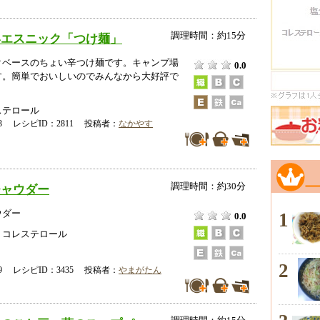
調理時間：約15分
いエスニック「つけ麺」
クベースのちょい辛つけ麺です。キャンプ場
0.0
す。簡単でおいしいのでみんなから大好評で
ステロール
-23 レシピID：2811 投稿者：
なかやす
調理時間：約30分
チャウダー
ウダー
1
0.0
、コレステロール
2
-19 レシピID：3435 投稿者：
やまがたん