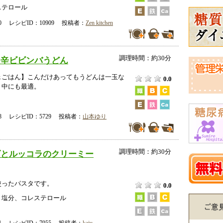
ステロール
-30 レシピID：10909 投稿者：
Zen kitchen
調理時間：約30分
リ辛ビビンバうどん
ェごはん】こんだけあってもうどんは一玉な
0.0
ト中にも最適。
-18 レシピID：5729 投稿者：
山本ゆり
調理時間：約30分
ズとルッコラのクリーミー
使ったパスタです。
0.0
、塩分、コレステロール
-31 レシピID：7955 投稿者：
kaju