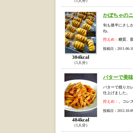
（1人分）
かぼちゃの
旬も後半にさし
ね。
控えめ：
糖質、
投稿日：2011-06
304kcal
（1人分）
バターで美味
バターで残りカ
仕上げました。
控えめ：
、コレ
投稿日：2012-10
484kcal
（1人分）