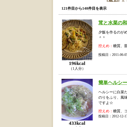
121件目から140件目を表示
茸と水菜の
夕飯を作るのが
＾＾
控えめ：
糖質、
投稿日：2011-06
196kcal
（1人分）
簡単ヘルシー
ヘルシーに白菜
のりをふり、風
ですよ☆
控えめ：
糖質、
投稿日：2012-12
433kcal