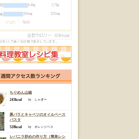
ちりめん山椒
243kcal
by しゃぎー
豚バラとキャベツのオイルベース
パスタ
528kcal
by オレンジペコ
レバニラ炒めの作り方（簡単レシ