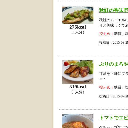
秋鮭の香味
秋鮭のムニエル
リと美味しくて
275kcal
（1人分）
控えめ：
糖質、
投稿日：2015-08
ぶりのまろ
甘酒を下味にプ
＾＾
319kcal
控えめ：
糖質、
（1人分）
投稿日：2015-07
トマトでエ
ケチャップではな