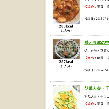
控えめ：
糖質、
投稿日：2015-07
288kcal
（1人分）
鮭と豆腐の
焼いた鮭と豆腐
控えめ：
糖質、
287kcal
（1人分）
投稿日：2015-07
胡瓜人参・
胡瓜人参・干し
控えめ：
糖質、