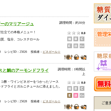
調理時間：約30分
ゴーのマリアージュ
雲仕立ての本格メニュー！
0.0
脂質、塩分、コレステロール
-30 レシピID：25026 投稿者：
ビネガール☆
調理時間：1時間以
スと鯛のアーモンドフライ
上
ミコ酢・ワインビネガーをつかったソース
0.0
ンドフライとガルニチュールに添えました。
-18 レシピID：25028 投稿者：
ビネガール☆