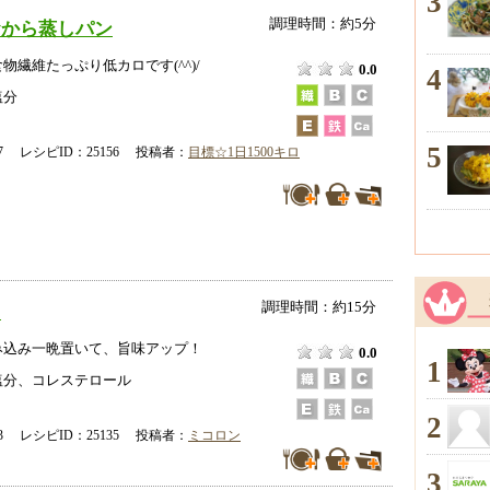
3
調理時間：約5分
おから蒸しパン
物繊維たっぷり低カロです(^^)/
0.0
4
塩分
5
-27 レシピID：25156 投稿者：
目標☆1日1500キロ
調理時間：約15分
き
み込み一晩置いて、旨味アップ！
0.0
1
塩分、コレステロール
2
-23 レシピID：25135 投稿者：
ミコロン
3