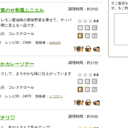
※ご返信
せ」をご
調理時間：約30分
野菜のせ和風ムニエル
にレモン醤油味の香味野菜を乗せて。サッパ
0.0
豪華に見える一品です。
塩分、コレステロール
-28 レシピID：25000 投稿者：
jamkichi
調理時間：約15分
やかカレーソテー
ラスして、まろやかな味に仕上がっています
0.0
塩分、コレステロール
-28 レシピID：24979 投稿者：
ミコロン
調理時間：約30分
ビチリ♡
く、生のトマトで旨みアップ!