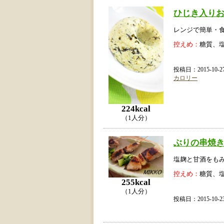
ひじき入り
レンジで簡単・食
控えめ：
糖質、
投稿日：2015-10
カロリー
224kcal
（1人分）
ぶりの串焼
塩麹と甘酒をも
控えめ：
糖質、
255kcal
（1人分）
投稿日：2015-10