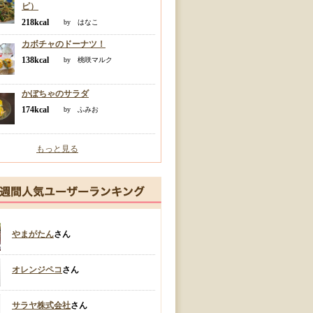
ピ）
218kcal
by はなこ
カボチャのドーナツ！
138kcal
by 桃咲マルク
かぼちゃのサラダ
174kcal
by ふみお
もっと見る
やまがたん
さん
オレンジペコ
さん
サラヤ株式会社
さん