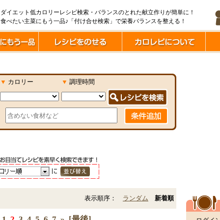
ダイエット低カロリーレシピ検索・バランスのとれた献立作りが簡単に！
食べたい主菜にもう一品♪「付け合せ検索」で栄養バランスを整える！
▼
カロリー
▼
調理時間
表示順序：
ランダム
新着順
1
2
3
4
5
6
7
»
[最後]