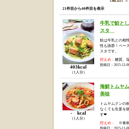
21件目から40件目を表示
牛乳で鮭と
スタ
鮭は牛乳との相
性も抜群！ペー
スタです。
控えめ：
糖質、
投稿日：2015-12
403kcal
（1人分）
海鮮トムヤム
美味
トムヤムクンの
なくても生姜を
- kcal
す❤
（1人分）
控えめ：
※食材
投稿日：2015-11