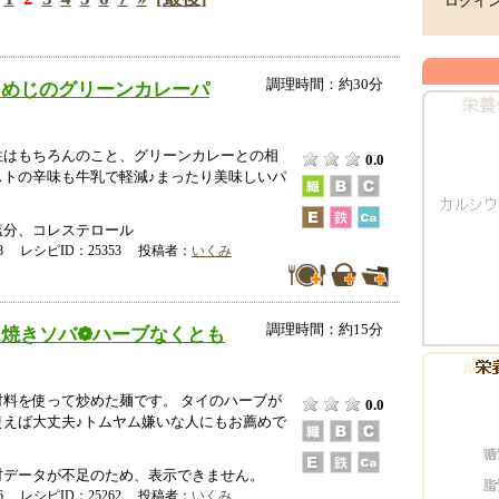
ログイ
調理時間：約30分
しめじのグリーンカレーパ
性はもちろんのこと、グリーンカレーとの相
0.0
ストの辛味も牛乳で軽減♪まったり美味しいパ
塩分、コレステロール
-08 レシピID：25353 投稿者：
いくみ
調理時間：約15分
焼きソバ❁ハーブなくとも
材料を使って炒めた麺です。 タイのハーブが
0.0
使えば大丈夫♪トムヤム嫌いな人にもお薦めで
データが不足のため、表示できません。
-06 レシピID：25262 投稿者：
いくみ