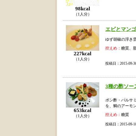
98kcal
（1人分）
エビとマン
ゆず胡椒の浮き
控えめ：
糖質、
227kcal
（1人分）
投稿日：2015-09
3種の酢ソー
ポン酢・バルサ
を、鯛のアーモ
653kcal
控えめ：
糖質
（1人分）
投稿日：2015-09