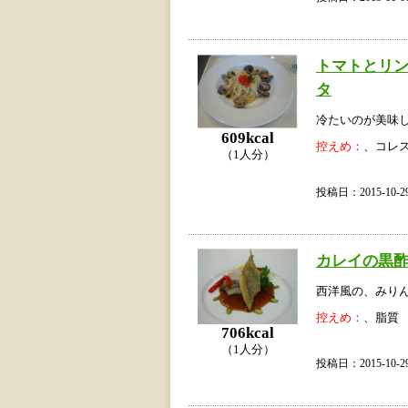
トマトとリ
タ
冷たいのが美味
609kcal
控えめ：
、コレ
（1人分）
投稿日：2015-10
カレイの黒
西洋風の、みり
控えめ：
、脂質
706kcal
（1人分）
投稿日：2015-10