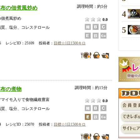
調理時間：約5分
昆布の佃煮風炒め
4
の佃煮風炒め
0.0
5
脂質、塩分、コレステロール
-16 レシピID：25109 投稿者：
目標☆1日1500キロ
調理時間：約15分
昆布の煮物
ツマイモ入りで食物繊維豊富
0.0
脂質、塩分、コレステロール
-14 レシピID：25070 投稿者：
目標☆1日1500キロ