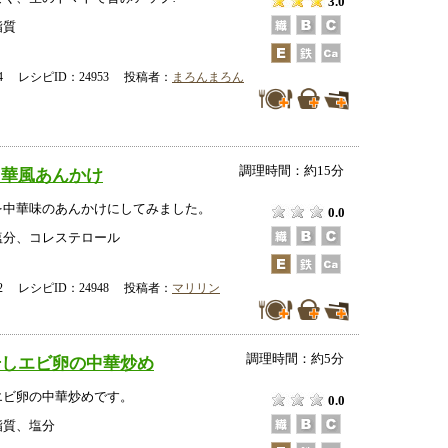
3.0
脂質
-14 レシピID：24953 投稿者：
まろんまろん
調理時間：約15分
中華風あんかけ
を中華味のあんかけにしてみました。
0.0
塩分、コレステロール
-12 レシピID：24948 投稿者：
マリリン
調理時間：約5分
干しエビ卵の中華炒め
エビ卵の中華炒めです。
0.0
脂質、塩分