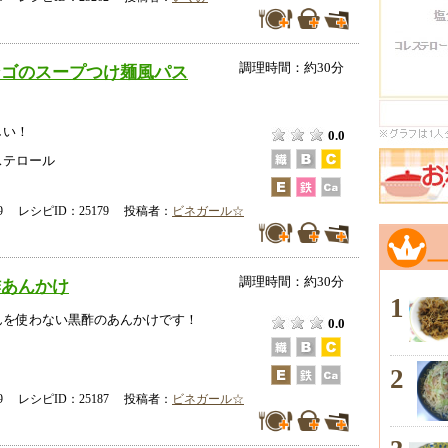
調理時間：約30分
ンゴのスープつけ麺風パス
しい！
0.0
ステロール
-29 レシピID：25179 投稿者：
ビネガール☆
調理時間：約30分
酢あんかけ
1
んを使わない黒酢のあんかけです！
0.0
2
-29 レシピID：25187 投稿者：
ビネガール☆