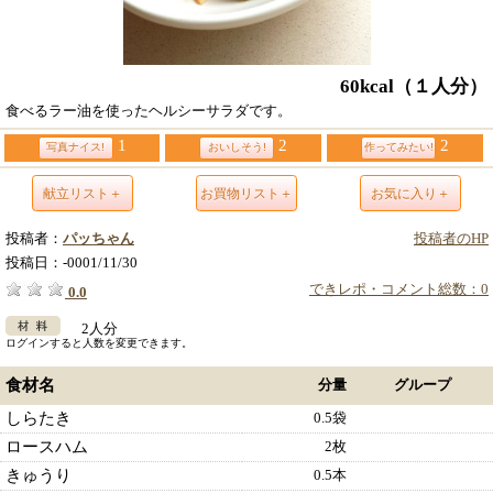
60kcal
（１人分）
食べるラー油を使ったヘルシーサラダです。
1
2
2
写真ナイス!
おいしそう!
作ってみたい!
献立リスト＋
お買物リスト＋
お気に入り＋
投稿者：
パッちゃん
投稿者のHP
投稿日：
-0001/11/30
できレポ・コメント総数：0
0.0
2人分
ログインすると人数を変更できます。
食材名
分量
グループ
しらたき
0.5袋
ロースハム
2枚
きゅうり
0.5本