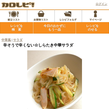
ログイン
レシピを
今日のおかずに
レシピを
検 索
もう一品
のせる
中華風
|
サラダ
辛そうで辛くない☆しらたき中華サラダ