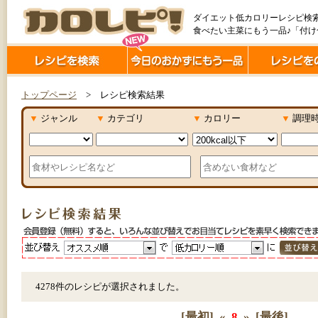
ダイエット低カロリーレシピ検
食べたい主菜にもう一品♪「付
トップページ
> レシピ検索結果
▼
ジャンル
▼
カテゴリ
▼
カロリー
▼
調理
4278件のレシピが選択されました。
[最初]
«
8
»
[最後]