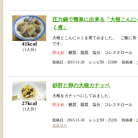
圧力鍋で簡単に出来る「大根こんに
く煮」
大根とこんにゃくを煮てみました。 ご飯に良
41kcal
です。
（1人分）
控えめ：
糖質、脂質、塩分、コレステロール
投稿日：2015-11-20 レシピID：25309 投稿者：
砂肝と卵の大根カナッペ
大根をカナッペにしてみました。
27kcal
控えめ：
糖質、脂質、塩分、コレステロール
（1人分）
投稿日：2015-11-18 レシピID：25226 投稿者：
カロリー