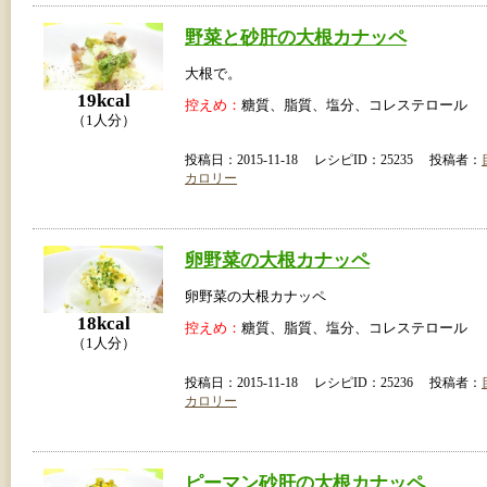
野菜と砂肝の大根カナッペ
大根で。
19kcal
控えめ：
糖質、脂質、塩分、コレステロール
（1人分）
投稿日：2015-11-18 レシピID：25235 投稿者：
カロリー
卵野菜の大根カナッペ
卵野菜の大根カナッペ
18kcal
控えめ：
糖質、脂質、塩分、コレステロール
（1人分）
投稿日：2015-11-18 レシピID：25236 投稿者：
カロリー
ピーマン砂肝の大根カナッペ