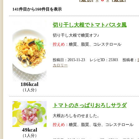
141件目から160件目を表示
切り干し大根でトマトパスタ風
切り干し大根で糖質オフ♪
控えめ：
糖質、脂質、コレステロール
投稿日：2015-11-23 レシピID：25303 投稿者：
カロリー
186kcal
（1人分）
トマトのさっぱりおろしサラダ
大根おろしをのせました。
控えめ：
糖質、脂質、塩分、コレステロール
49kcal
（1人分）