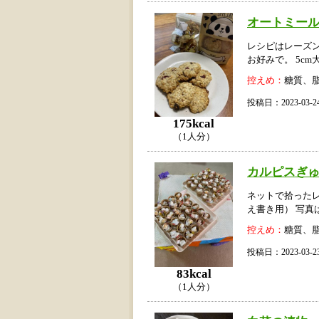
オートミー
レシピはレーズ
お好みで。 5cm
控えめ：
糖質、
投稿日：2023-03
175kcal
（1人分）
カルピスぎ
ネットで拾った
え書き用） 写真
控えめ：
糖質、
投稿日：2023-03
83kcal
（1人分）