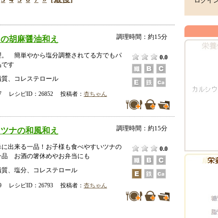
ログイ
調理時間：約15分
しの胡麻醤油和え
理。 簡単やから塩分調整されてる方でもパ
0.0
品です
脂質、コレステロール
-17 レシピID：26852 投稿者：
杏ちゃん
調理時間：約15分
とツナの和風和え
単に出来る一品！お子様も食べやすいツナの
0.0
一品 お酒の箸休めやお弁当にも
脂質、塩分、コレステロール
-19 レシピID：26793 投稿者：
杏ちゃん