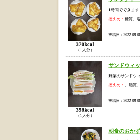
1時間でできます
控えめ：
糖質、
投稿日：2022-09
370kcal
（1人分）
サンドウィ
野菜のサンドウ
控えめ：
、脂質
投稿日：2022-09
358kcal
（1人分）
朝食のおか