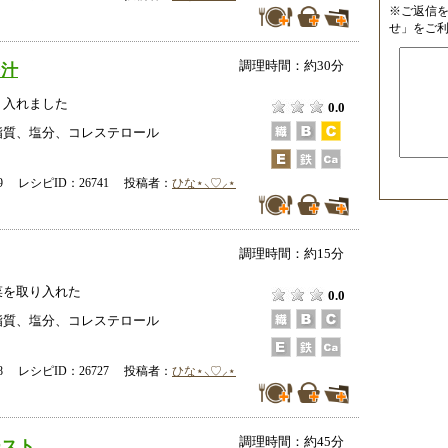
※ご返信
せ」をご
調理時間：約30分
そ汁
り入れました
0.0
脂質、塩分、コレステロール
-09 レシピID：26741 投稿者：
ひな⋆⸜♡⸝‍⋆
調理時間：約15分
菜を取り入れた
0.0
脂質、塩分、コレステロール
-08 レシピID：26727 投稿者：
ひな⋆⸜♡⸝‍⋆
調理時間：約45分
ースト