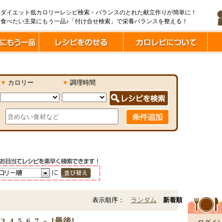
ダイエット低カロリーレシピ検索・バランスのとれた献立作りが簡単に！
食べたい主菜にもう一品♪「付け合せ検索」で栄養バランスを整える！
▼
カロリー
▼
調理時間
表示順序：
ランダム
新着順
3
4
5
6
7
»
[最後]