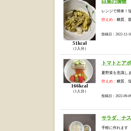
白菜の漬物
レンジで簡単！
控えめ：
糖質、
投稿日：2022-12
51kcal
（1人分）
トマトとア
夏野菜を意識し
控えめ：
糖質、
166kcal
（1人分）
投稿日：2022-09
サラダ、ナ
手軽に作れます