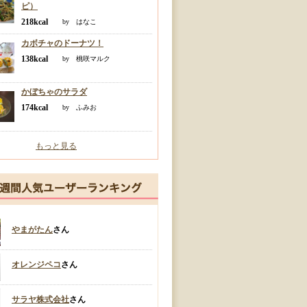
ピ）
218kcal
by はなこ
カボチャのドーナツ！
138kcal
by 桃咲マルク
かぼちゃのサラダ
174kcal
by ふみお
もっと見る
やまがたん
さん
オレンジペコ
さん
サラヤ株式会社
さん