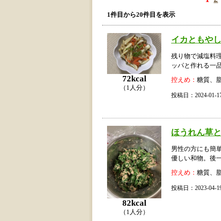
1件目から20件目を表示
イカともや
残り物で減塩料
ッパと作れる一
72kcal
控えめ：
糖質、
（1人分）
投稿日：2024-01
ほうれん草
男性の方にも簡
優しい和物。後
控えめ：
糖質、
投稿日：2023-04
82kcal
（1人分）