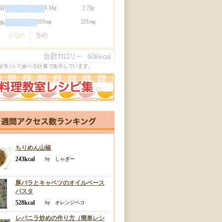
ちりめん山椒
243kcal
by しゃぎー
豚バラとキャベツのオイルベース
パスタ
528kcal
by オレンジペコ
レバニラ炒めの作り方（簡単レシ