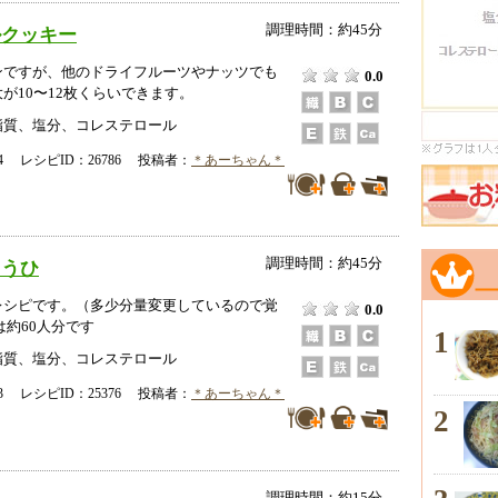
調理時間：約45分
ルクッキー
ンですが、他のドライフルーツやナッツでも
0.0
大が10〜12枚くらいできます。
脂質、塩分、コレステロール
-24 レシピID：26786 投稿者：
＊あーちゃん＊
調理時間：約45分
ゅうひ
レシピです。（多少分量変更しているので覚
0.0
は約60人分です
1
脂質、塩分、コレステロール
-23 レシピID：25376 投稿者：
＊あーちゃん＊
2
調理時間：約15分