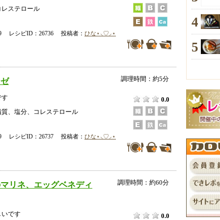
コレステロール
4
-09 レシピID：26736 投稿者：
ひな⋆⸜♡⸝‍⋆
5
調理時間：約5分
ーゼ
です
0.0
脂質、塩分、コレステロール
-09 レシピID：26737 投稿者：
ひな⋆⸜♡⸝‍⋆
調理時間：約60分
のマリネ、エッグベネディ
しいです
0.0