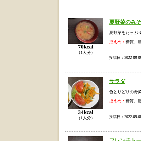
夏野菜のみ
夏野菜をたっぷ
控えめ：
糖質、
70kcal
（1人分）
投稿日：2022-09
サラダ
色とりどりの野
控えめ：
糖質、
34kcal
投稿日：2022-09
（1人分）
フレンチト