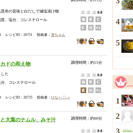
3
塩昆布の旨味と白だしで減塩漬け物
0.0
4
脂質、塩分、コレステロール
-18 レシピID：26751 投稿者：
杏ちゃん
5
調理時間：約15分
ボカドの和え物
ました
0.0
塩分、コレステロール
-09 レシピID：26735 投稿者：
ひな⋆⸜♡⸝‍⋆
1
2
調理時間：約60分
スと大葉のナムル、みそ汁
3
0.0