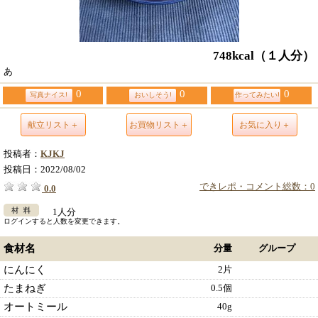
748kcal
（１人分）
あ
0
0
0
写真ナイス!
おいしそう!
作ってみたい!
献立リスト＋
お買物リスト＋
お気に入り＋
投稿者：
KJKJ
投稿日：
2022/08/02
できレポ・コメント総数：0
0.0
1人分
ログインすると人数を変更できます。
食材名
分量
グループ
にんにく
2片
たまねぎ
0.5個
オートミール
40g