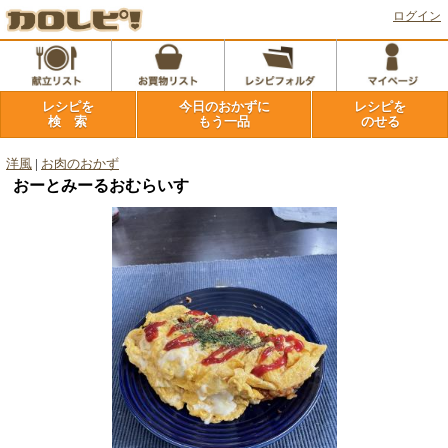
ログイン
レシピを
今日のおかずに
レシピを
検 索
もう一品
のせる
洋風
|
お肉のおかず
おーとみーるおむらいす