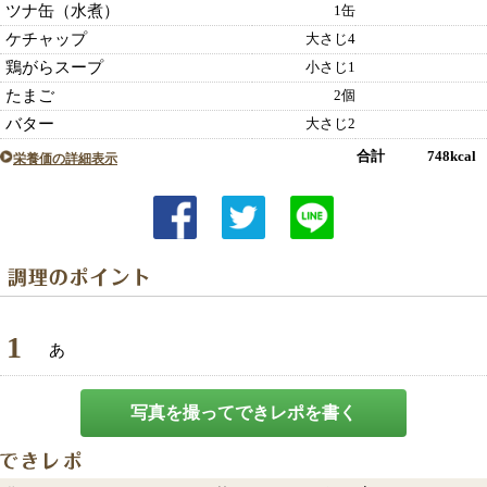
ツナ缶（水煮）
1缶
ケチャップ
大さじ4
鶏がらスープ
小さじ1
たまご
2個
バター
大さじ2
合計 748kcal
栄養価の詳細表示
1
あ
写真を撮ってできレポを書く