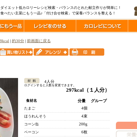
ダイエット低カロリーレシピ検索・バランスのとれた献立作りが簡単に！
食べたい主菜にもう一品♪「付け合せ検索」で栄養バランスを整える！
9kcal
|
約30分
|
前画面に戻る
4人分
ログインすると人数を変更できます。
297kcal
（１人分）
食材名
分量
グループ
4個
たまご
4束
ほうれんそう
200g
コーン缶
6枚
ベーコン