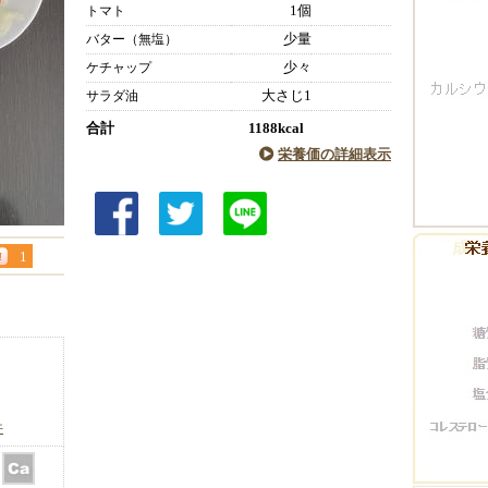
1個
トマト
少量
バター（無塩）
少々
ケチャップ
大さじ1
サラダ油
合計
1188kcal
栄養価の詳細表示
1
件