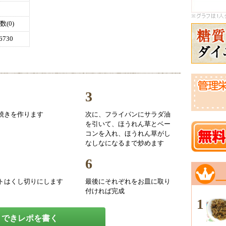
(0)
730
3
焼きを作ります
次に、フライパンにサラダ油
を引いて、ほうれん草とベー
コンを入れ、ほうれん草がし
なしなになるまで炒めます
6
トはくし切りにします
最後にそれぞれをお皿に取り
付ければ完成
1
できレポを書く