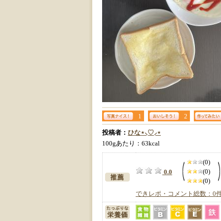
1
2
投稿者：
ひな⋆⸜♡⸝‍⋆
100gあたり：63kcal
(0)
(0)
0.0
(0)
できレポ・コメント総数：0