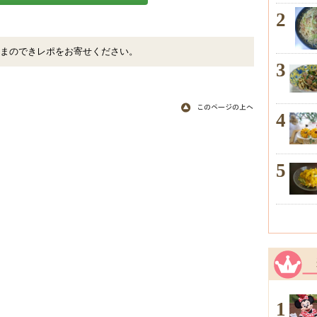
2
まのできレポをお寄せください。
3
4
5
1