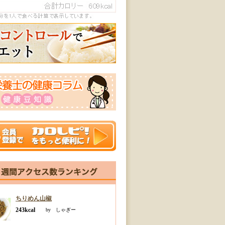
ちりめん山椒
243kcal
by しゃぎー