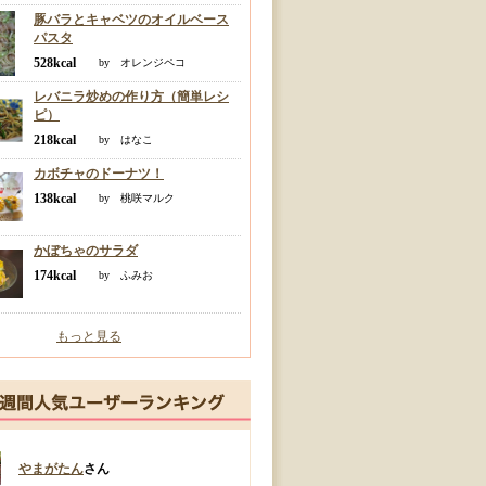
豚バラとキャベツのオイルベース
パスタ
528kcal
by オレンジペコ
レバニラ炒めの作り方（簡単レシ
ピ）
218kcal
by はなこ
カボチャのドーナツ！
138kcal
by 桃咲マルク
かぼちゃのサラダ
174kcal
by ふみお
もっと見る
やまがたん
さん