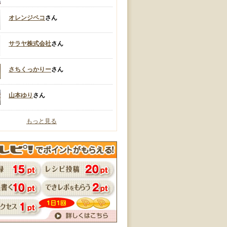
オレンジペコ
さん
サラヤ株式会社
さん
さちくっかりー
さん
山本ゆり
さん
もっと見る