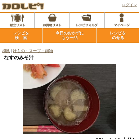
ログイン
レシピを
今日のおかずに
レシピを
検 索
もう一品
のせる
和風
|
汁もの・スープ・鍋物
なすのみそ汁