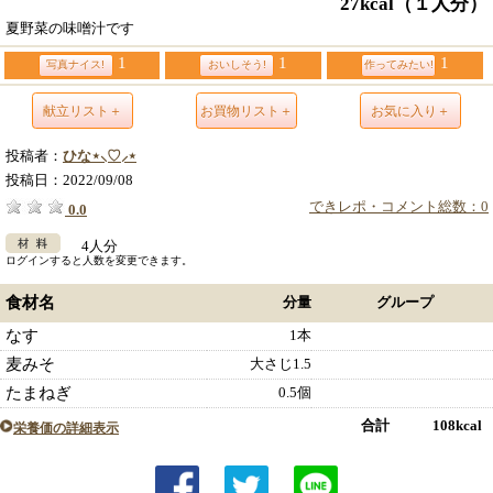
27kcal
（１人分）
夏野菜の味噌汁です
1
1
1
写真ナイス!
おいしそう!
作ってみたい!
献立リスト＋
お買物リスト＋
お気に入り＋
投稿者：
ひな⋆⸜♡⸝‍⋆
投稿日：
2022/09/08
できレポ・コメント総数：0
0.0
4人分
ログインすると人数を変更できます。
食材名
分量
グループ
なす
1本
麦みそ
大さじ1.5
たまねぎ
0.5個
合計 108kcal
栄養価の詳細表示