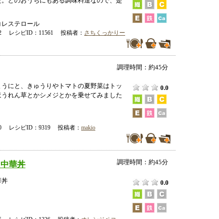
た。どのおうちにもある調味料達なので、是
コレステロール
-12 レシピID：11561 投稿者：
さちくっかりー
調理時間：約45分
ようにと、きゅうりやトマトの夏野菜はトッ
0.0
ほうれん草とかシメジとかを乗せてみました
-00 レシピID：9319 投稿者：
makio
調理時間：約45分
リ中華丼
華丼
0.0