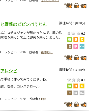
-25 レシピID：1326 投稿者：
オレンジペコ
調理時間：約30分
噌と野菜のビビンバうどん
はん】コチュジャンが無かったんで、鷹の爪
0.0
肉味噌を乗っけて上に卵黄を乗っけました。
-18 レシピID：5716 投稿者：
山本ゆり
調理時間：約45分
ツアレシピ
菜で手軽に作ってみてくださいね。
0.0
脂質、塩分、コレステロール
-10 レシピID：7170 投稿者：
kaju