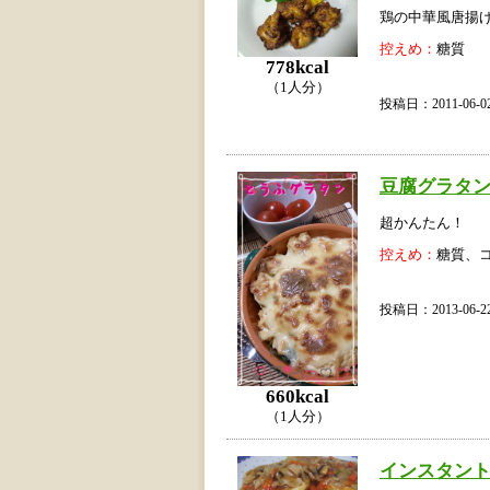
鶏の中華風唐揚
控えめ：
糖質
778kcal
（1人分）
投稿日：2011-06
豆腐グラタ
超かんたん！
控えめ：
糖質、
投稿日：2013-06
660kcal
（1人分）
インスタン