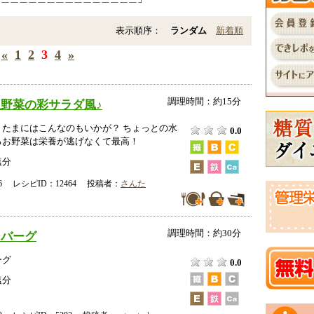
表示順序：
ランダム
新着順
«
1
2
3
4
»
調理時間：約15分
野菜の彩サラダ風♪
 たまにはこんなのもいかが？ ちょっとの水
0.0
るお野菜は栄養が逃げなくて最高！
塩分
-16 レシピID：12464 投稿者：
さんた
調理時間：約30分
ンバーグ
ーグ
0.0
塩分