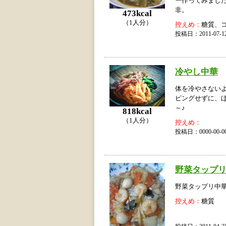
ー作ってみまし
非。
473kcal
（1人分）
控えめ：
糖質、
投稿日：2011-07
冷やし中華
体を冷やさない
ピングせずに、
～♪
818kcal
（1人分）
控えめ：
投稿日：0000-00
野菜タップ
野菜タップリ中
控えめ：
糖質