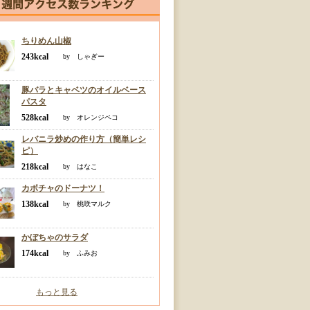
ちりめん山椒
243kcal
by しゃぎー
豚バラとキャベツのオイルベース
パスタ
528kcal
by オレンジペコ
レバニラ炒めの作り方（簡単レシ
ピ）
218kcal
by はなこ
カボチャのドーナツ！
138kcal
by 桃咲マルク
かぼちゃのサラダ
174kcal
by ふみお
もっと見る