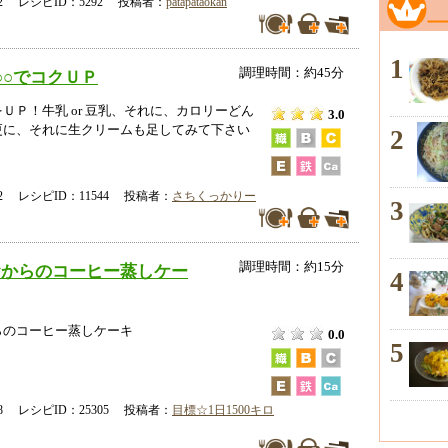
-02 レシピID：5292 投稿者：
patapataokan
1
調理時間：約45分
○○でコクＵＰ
ＵＰ！牛乳 or 豆乳、それに、カロリーどん
3.0
更に、それに生クリームも足してみて下さい
2
-12 レシピID：11544 投稿者：
さちくっかりー
3
調理時間：約15分
おからのコーヒー蒸しケー
4
らのコーヒー蒸しケーキ
0.0
5
-18 レシピID：25305 投稿者：
目標☆1日1500キロ