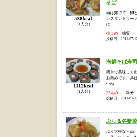
そば
麺は茹でて、卵
538kcal
ンスタントラー
（1人分）
に！
控えめ：
糖質
投稿日：2011-07
海鮮そば寿
簡単で美味しく
お薦めです。具
いね。
1112kcal
（1人分）
控えめ：
、塩分
投稿日：2011-07
ぶり＆冬野
ぶり大根ならぬ