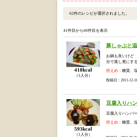
62件のレシピが選択されました。
41件目から60件目を表示
豚しゃぶと温
お鍋も良いけど
分で蒸し煮にす
418kcal
控えめ：
糖質、
（1人分）
投稿日：2011-12
豆腐入りハ
豆腐入りハンバ
控えめ：
糖質、
593kcal
（1人分）