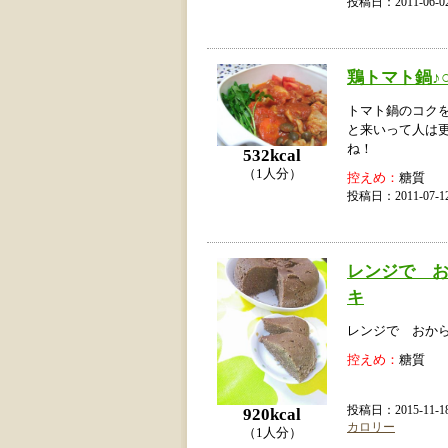
投稿日：2011-06
鶏トマト鍋♪
トマト鍋のコクを
と来いって人は
ね！
532kcal
（1人分）
控えめ：
糖質
投稿日：2011-07
レンジで 
キ
レンジで おか
控えめ：
糖質
投稿日：2015-11
920kcal
カロリー
（1人分）