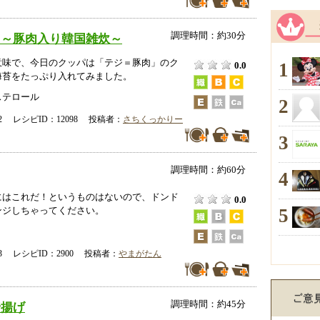
調理時間：約30分
 ～豚肉入り韓国雑炊～
意味で、今日のクッパは「テジ＝豚肉」のク
1
0.0
海苔をたっぷり入れてみました。
ステロール
2
-02 レシピID：12098 投稿者：
さちくっかりー
3
調理時間：約60分
4
にはこれだ！というものはないので、ドンド
0.0
5
ンジしちゃってください。
-13 レシピID：2900 投稿者：
やまがたん
調理時間：約45分
唐揚げ