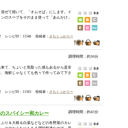
と混ぜて焼いて、「オムそば」にします。イ
0.0
メンのスープをそのまま使って「あんかけ」
-12 レシピID：11546 投稿者：
さちくっかりー
調理時間：約30分
司
出来て、ちょいと気取った感もあるから是非
0.0
は、海鮮じゃなくても色々で作ってみて下さ
-12 レシピID：11563 投稿者：
さちくっかりー
調理時間：約45分
菜のスパイシー和カレー
、ぶり＆大根＆白菜などなどの冬野菜のカレ
0.0