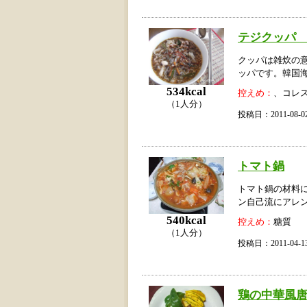
テジクッパ
クッパは雑炊の
ッパです。韓国
534kcal
控えめ：
、コレ
（1人分）
投稿日：2011-08
トマト鍋
トマト鍋の材料
ン自己流にアレ
540kcal
控えめ：
糖質
（1人分）
投稿日：2011-04
鶏の中華風