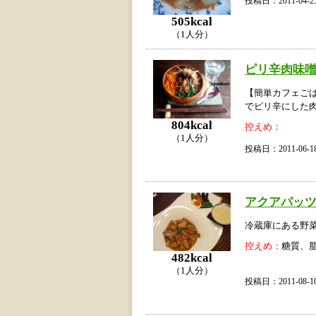
投稿日：2011-04
505kcal
（1人分）
ピリ辛肉味
【簡単カフェご
でピリ辛にした
804kcal
控えめ：
（1人分）
投稿日：2011-06
アクアパッ
冷蔵庫にある野
控えめ：
糖質、
482kcal
（1人分）
投稿日：2011-08