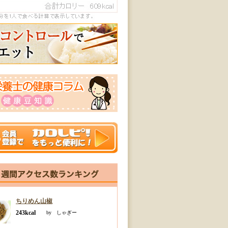
ちりめん山椒
243kcal
by しゃぎー