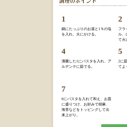
1
2
鍋にたっぷりのお湯と1％の塩
フラ
を入れ、火にかける。
ル、
て火
4
5
沸騰した1にパスタを入れ、ア
2に
ルデンテに茹でる。
てよ
7
6にパスタを入れて和え、お皿
に盛りつけ、お好みで胡麻、
海苔などをトッピングして出
来上がり。