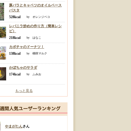
豚バラとキャベツのオイルベース
パスタ
528kcal
by オレンジペコ
レバニラ炒めの作り方（簡単レシ
ピ）
218kcal
by はなこ
カボチャのドーナツ！
138kcal
by 桃咲マルク
かぼちゃのサラダ
174kcal
by ふみお
もっと見る
やまがたん
さん