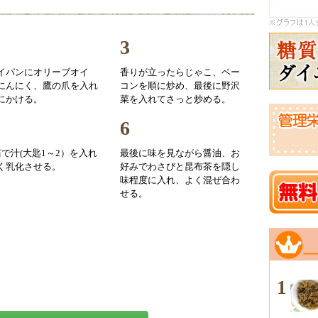
3
イパンにオリーブオイ
香りが立ったらじゃこ、ベー
にんにく、鷹の爪を入れ
コンを順に炒め、最後に野沢
にかける。
菜を入れてさっと炒める。
6
茹で汁(大匙1～2）を入れ
最後に味を見ながら醤油、お
く乳化させる。
好みでわさびと昆布茶を隠し
味程度に入れ、よく混ぜ合わ
せる。
1