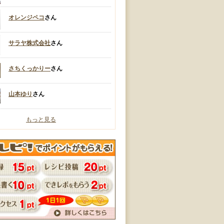
オレンジペコ
さん
サラヤ株式会社
さん
さちくっかりー
さん
山本ゆり
さん
もっと見る