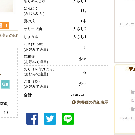
大さじ1
ちりめんじゃこ
にんにく
1片
(みじん切り)
1本
鷹の爪
1
大さじ2
オリーブ油
投稿者のHP
大さじ1
しょうゆ
わさび（生）
1g
(お好みで適量)
昆布茶
少々
(お好みで適量)
のり（味付けのり）
1g
件
(お好みで適量)
ごま（乾）
少々
(お好みで適量)
合計
789kcal
栄養価の詳細表示
(0)
619