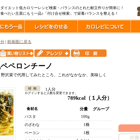
ダイエット低カロリーレシピ検索・バランスのとれた献立作りが簡単に！
食べたい主菜にもう一品♪「付け合せ検索」で栄養バランスを整える！
0分
|
前画面に戻る
風ペペロンチーノ
、野沢菜で代用してみたところ、これがなかなか、美味しく
1人分
ログインすると人数を変更できます。
789kcal
（１人分）
食材名
分量
グループ
100g
パスタ
1株
のざわな
1枚
ベーコン