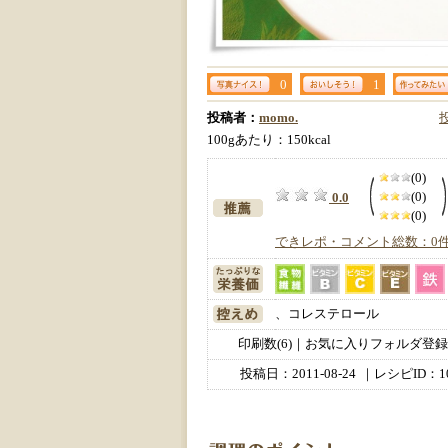
0
1
投稿者：
momo.
100gあたり：150kcal
(0)
(0)
0.0
(0)
できレポ・コメント総数：0
、コレステロール
印刷数(6)｜お気に入りフォルダ登録数
投稿日：
2011-08-24
｜レシピID：10