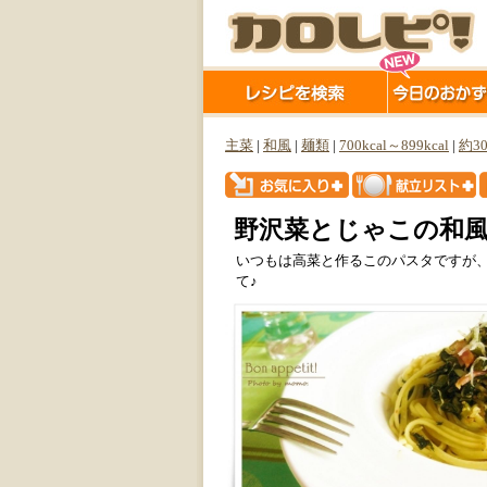
主菜
|
和風
|
麺類
|
700kcal～899kcal
|
約3
野沢菜とじゃこの和
いつもは高菜と作るこのパスタですが
て♪