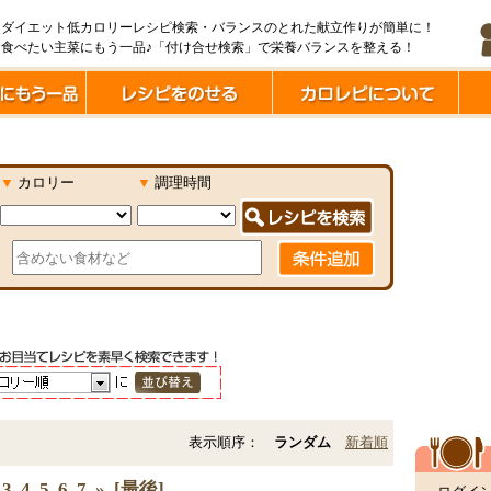
ダイエット低カロリーレシピ検索・バランスのとれた献立作りが簡単に！
食べたい主菜にもう一品♪「付け合せ検索」で栄養バランスを整える！
▼
カロリー
▼
調理時間
表示順序：
ランダム
新着順
3
4
5
6
7
»
[最後]