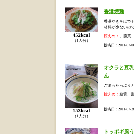
香港焼麺
香港やきそばで
材料が少ないの
452kcal
控えめ：
、脂質
（1人分）
投稿日：2011-07
オクラと豆
ん
ごまもたっぷり
控えめ：
糖質、
投稿日：2011-07
153kcal
（1人分）
トッポギ風