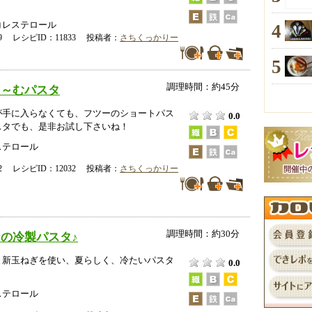
コレステロール
4
-19 レシピID：11833 投稿者：
さちくっかりー
5
調理時間：約45分
り～むパスタ
が手に入らなくても、フツーのショートパス
0.0
スタでも、是非お試し下さいね！
ステロール
-12 レシピID：12032 投稿者：
さちくっかりー
調理時間：約30分
の冷製パスタ♪
と新玉ねぎを使い、夏らしく、冷たいパスタ
0.0
ステロール