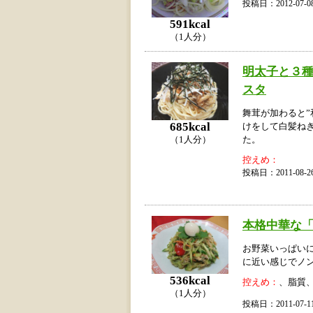
投稿日：2012-07
591kcal
（1人分）
明太子と３
スタ
舞茸が加わると”
685kcal
けをして白髪ね
（1人分）
た。
控えめ：
投稿日：2011-08
本格中華な「
お野菜いっぱい
に近い感じでノ
536kcal
控えめ：
、脂質
（1人分）
投稿日：2011-07