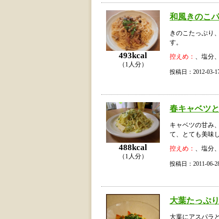
和風きのこ
きのこたっぷり
す。
493kcal
控えめ：
、塩分
（1人分）
投稿日：2012-03
春キャベツ
キャベツの甘み
て、とても美味
488kcal
控えめ：
、塩分
（1人分）
投稿日：2011-06
大葉たっぷ
大葉にアスパラ