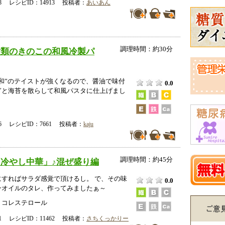
-08 レシピID：14913 投稿者：
あいあん
調理時間：約30分
種類のきのこの和風冷製パ
和”のテイストが強くなるので、醤油で味付
0.0
ぎと海苔を散らして和風パスタに仕上げまし
-26 レシピID：7661 投稿者：
kaju
調理時間：約45分
冷やし中華」♪混ぜ盛り編
にすればサラダ感覚で頂けるし。 で、その味
0.0
ンオイルのタレ、作ってみましたぁ～
、コレステロール
-11 レシピID：11462 投稿者：
さちくっかりー