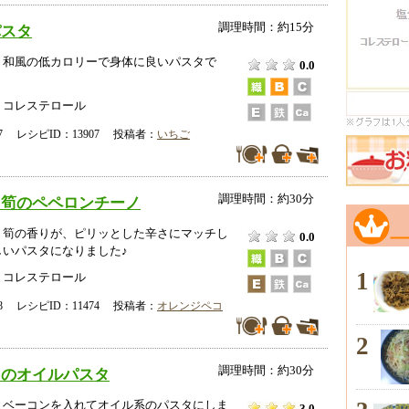
調理時間：約15分
パスタ
、和風の低カロリーで身体に良いパスタで
0.0
、コレステロール
-17 レシピID：13907 投稿者：
いちご
調理時間：約30分
と筍のペペロンチーノ
、筍の香りが、ピリッとした辛さにマッチし
0.0
しいパスタになりました♪
1
、コレステロール
-28 レシピID：11474 投稿者：
オレンジペコ
2
調理時間：約30分
りのオイルパスタ
とベーコンを入れてオイル系のパスタにしま