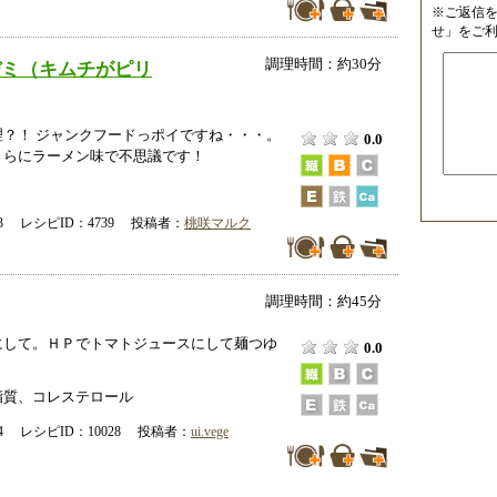
※ご返信
せ」をご
調理時間：約30分
ヂミ（キムチがピリ
理？！ ジャンクフードっポイですね・・・。
0.0
さらにラーメン味で不思議です！
-23 レシピID：4739 投稿者：
桃咲マルク
調理時間：約45分
にして。ＨＰでトマトジュースにして麺つゆ
0.0
脂質、コレステロール
-14 レシピID：10028 投稿者：
ui.vege