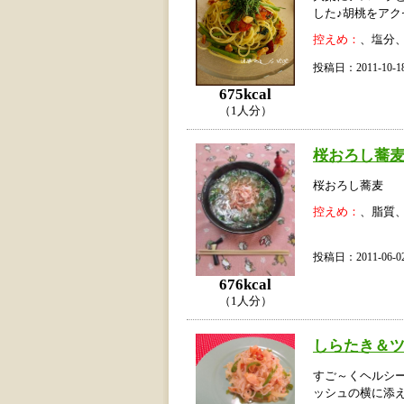
した♪胡桃をアク
控えめ：
、塩分
投稿日：2011-10
675kcal
（1人分）
桜おろし蕎
桜おろし蕎麦
控えめ：
、脂質
投稿日：2011-06
676kcal
（1人分）
しらたき＆
すご～くヘルシ
ッシュの横に添