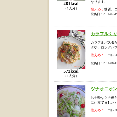
なります。
281kcal
（1人分）
控えめ：
糖質、
投稿日：2011-07
カラフルく
カラフルパスタ
タや、ロングパ
控えめ：
、コレ
投稿日：2011-08
572kcal
（1人分）
ツナオニオン
お手軽なツナ缶
に仕立てました♪
控えめ：
、コレ