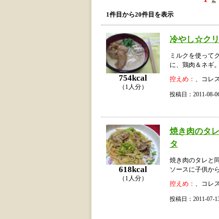
1件目から20件目を表示
冷やし☆ク
ミルクを使って
に、鶏肉＆ネギ
754kcal
控えめ：
、コレ
（1人分）
投稿日：2011-08
焼き肉のタレ
タ
焼き肉のタレと
618kcal
ソースに子供か
（1人分）
控えめ：
、コレ
投稿日：2011-07