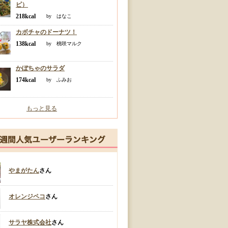
ピ）
218kcal
by はなこ
カボチャのドーナツ！
138kcal
by 桃咲マルク
かぼちゃのサラダ
174kcal
by ふみお
もっと見る
やまがたん
さん
オレンジペコ
さん
サラヤ株式会社
さん