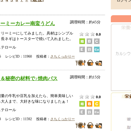
ログイ
調理時間：約45分
リーミーカレー南蛮うどん
クリーミーにしてみました。具材はシンプル
0.0
。長ネギはトースターで焼いて入れました。
ステロール
-06 レシピID：11960 投稿者：
さちくっかりー
調理時間：約15分
＆秘密の材料で♪焼肉パス
同量の牛乳や豆乳を加えたら、簡単美味しい
0.0
ら大人まで、大好きな味になりましたぁ！
ステロール
-13 レシピID：11592 投稿者：
さちくっかりー