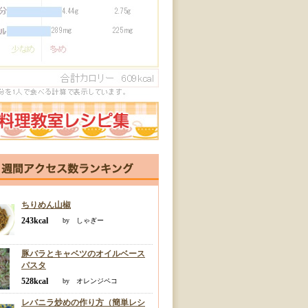
ちりめん山椒
243kcal
by しゃぎー
豚バラとキャベツのオイルベース
パスタ
528kcal
by オレンジペコ
レバニラ炒めの作り方（簡単レシ