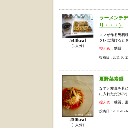
ラーメンチ
リ・・・）
ママが作る男料
544kcal
タレに漬けると
（1人分）
控えめ：
糖質
投稿日：2011-06
夏野菜素麺
なすと枝豆を具
に入れただけ(^^)
控えめ：
糖質、
投稿日：2011-10
250kcal
（1人分）