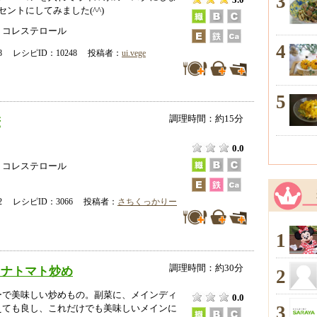
3
3.0
セントにしてみました(^^)
、コレステロール
4
-18 レシピID：10248 投稿者：
ui.vege
5
調理時間：約15分
麦
0.0
、コレステロール
-02 レシピID：3066 投稿者：
さちくっかりー
1
調理時間：約30分
ツナトマト炒め
2
ーで美味しい炒めもの。副菜に、メインディ
0.0
3
えても良し、これだけでも美味しいメインに