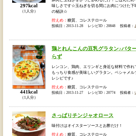
297kcal
味しさです☆玉ねぎを切る間にお肉につけた下
（1人分）
の秘訣☆
控えめ：
糖質、コレステロール
投稿日：2013-11-28 レシピID：20848 投稿者：
鶏とれんこんの豆乳グラタン♪バタ
らず
レンコン、鶏肉、エリンギと身近な材料で作れ
もっちり食感が美味しいグラタン。ベシャメル
レシピです♪
控えめ：
糖質、コレステロール
441kcal
投稿日：2013-11-27 レシピID：20774 投稿者：
（1人分）
さっぱりチンジャオロース
味付けはオイスターソースとお酢だけ！
控えめ：
糖質、コレステロール