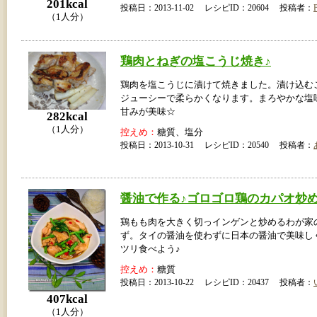
201kcal
投稿日：2013-11-02 レシピID：20604 投稿者：
（1人分）
鶏肉とねぎの塩こうじ焼き♪
鶏肉を塩こうじに漬けて焼きました。漬け込む
ジューシーで柔らかくなります。まろやかな塩
甘みが美味☆
282kcal
（1人分）
控えめ：
糖質、塩分
投稿日：2013-10-31 レシピID：20540 投稿者：
醤油で作る♪ゴロゴロ鶏のカパオ炒
鶏もも肉を大きく切っインゲンと炒めるわが家
ず。タイの醤油を使わずに日本の醤油で美味し
ツリ食べよう♪
控えめ：
糖質
投稿日：2013-10-22 レシピID：20437 投稿者：
407kcal
（1人分）