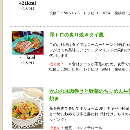
421kcal
（1人分）
投稿日：2013-11-18 レシピID：20764 投稿者：
豚トロの炙り焼きタイ風
このお料理はタイではコームーヤーンと呼ばれ
レがとても美味しいです。タマリンドの果肉が
代用します。
- kcal
（1人分）
控えめ：
※食材データが不足のため、表示で
投稿日：2013-11-03 レシピID：20611 投稿者：
かぶの豚肉巻きと野菜のちりめん生
焼き
蕪を豚肉で巻いてボリュームUP！ネギや小松
と一緒に炒めて甘辛生姜だれで味付け。ちりめ
ッピング♪
控えめ：
糖質、コレステロール