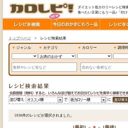
ダイエット低カロリーレシピ検
食べたい主菜にもう一品♪「付
トップページ
> レシピ検索結果
▼
ジャンル
▼
カテゴリ
▼
カロリー
▼
調理
1936件のレシピが選択されました。
[最初]
«
8
»
[最後]