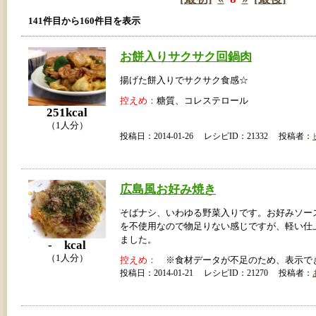
141件目から160件目を表示
お餅入りサクサク回鍋肉
揚げた餅入りでサクサク食感☆
控えめ：
糖質、コレステロール
251kcal
（1人分）
投稿日：2014-01-26 レシピID：21332 投稿者：
広島風お好み焼き
そばナシ、いわゆる野菜入りです。お好みソー
を不使用なので物足りない感じですが、軽い仕
ました。
- kcal
（1人分）
控えめ：
※食材データが不足のため、表示で
投稿日：2014-01-21 レシピID：21270 投稿者：