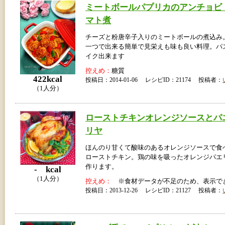
ミートボールパプリカのアンチョビ
マト煮
チーズと粉唐辛子入りのミートボールの煮込み
一つで出来る簡単で見栄えも味も良い料理。パ
イク出来ます
控えめ：
糖質
422kcal
投稿日：2014-01-06 レシピID：21174 投稿者：
（1人分）
ローストチキンオレンジソースとパ
リヤ
ほんのり甘くて酸味のあるオレンジソースで食
ローストチキン。鶏の味を吸ったオレンジパエ
作ります。
- kcal
（1人分）
控えめ：
※食材データが不足のため、表示で
投稿日：2013-12-26 レシピID：21127 投稿者：