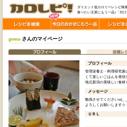
ダイエット低カロリーレシピ検
食べたい主菜にもう一品♪「付
goma
さんのマイページ
プロフィール
管理栄養士・料理研究家の
くて楽しいごはんを発信
地元新潟の美味しい食材
メッセージ
勉強させてくださいm(_ _
よろしくお願いします☆
ＵＲＬ