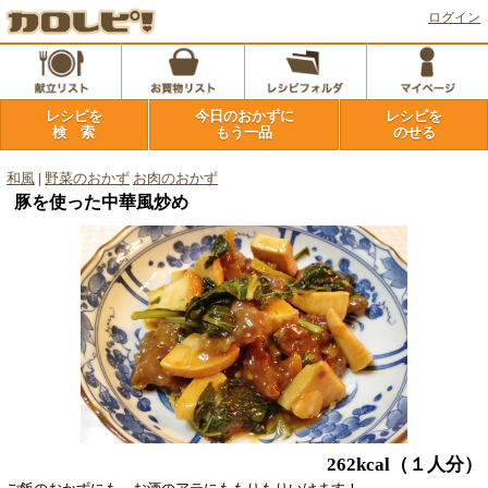
ログイン
レシピを
今日のおかずに
レシピを
検 索
もう一品
のせる
和風
|
野菜のおかず
お肉のおかず
豚を使った中華風炒め
262kcal
（１人分）