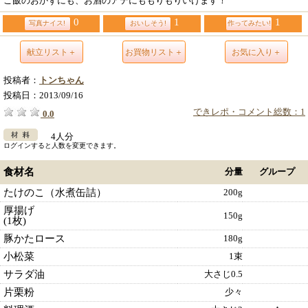
ご飯のおかずにも、お酒のアテにももりもりいけます！
0
1
1
写真ナイス!
おいしそう!
作ってみたい!
献立リスト＋
お買物リスト＋
お気に入り＋
投稿者：
トンちゃん
投稿日：
2013/09/16
できレポ・コメント総数：1
0.0
4人分
ログインすると人数を変更できます。
食材名
分量
グループ
たけのこ（水煮缶詰）
200g
厚揚げ
150g
(1枚)
豚かたロース
180g
小松菜
1束
サラダ油
大さじ0.5
片栗粉
少々