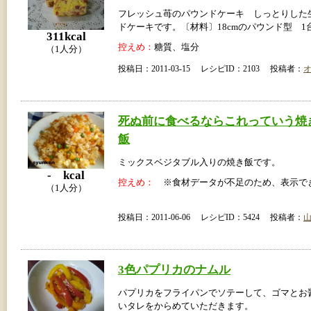
フレッシュ苺のパウンドケーキ しっとりした
ドケーキです。〔材料〕18cmのパウンド型 1
311kcal
控えめ：
糖質、塩分
（1人分）
投稿日：2011-03-15 レシピID：2103 投稿者：
死ぬ前に食べるならこれっていう焼
飯
ミックスベジタブル入りの焼き飯です。
- kcal
控えめ：
※食材データが不足のため、表示で
（1人分）
投稿日：2011-06-06 レシピID：5424 投稿者：
3色パプリカのナムル
パプリカをフライパンでソテーして、ゴマとお
いタレをからめていただきます。