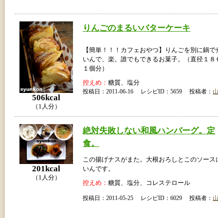
りんごのまるいバターケーキ
【簡単！！！カフェおやつ】りんごを別に鍋で
いんで、楽。誰でもできるお菓子。（直径１８
１個分）
控えめ：
糖質、塩分
投稿日：2011-06-16 レシピID：5659 投稿者：
506kcal
（1人分）
絶対失敗しない和風ハンバーグ。定
食。
この揚げナスがまた。大根おろしとこのソース
201kcal
いんです。
（1人分）
控えめ：
糖質、塩分、コレステロール
投稿日：2011-05-25 レシピID：6029 投稿者：