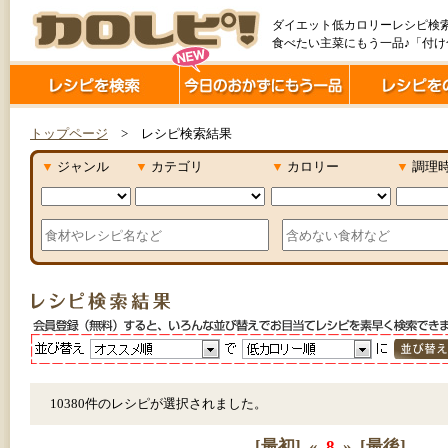
ダイエット低カロリーレシピ検
食べたい主菜にもう一品♪「付
トップページ
> レシピ検索結果
▼
ジャンル
▼
カテゴリ
▼
カロリー
▼
調理
10380件のレシピが選択されました。
[最初]
«
8
»
[最後]