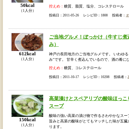
50kcal
控えめ：
糖質、脂質、塩分、コレステロール
（1人分）
投稿日：2011-05-26 レシピID：1808 投稿者：
ご当地グルメ！ぼっかけ（牛すじ煮
み）
612kcal
神戸の長田地方のご当地グルメです。 いわゆる
（1人分）
み”です。 甘辛く煮込んでいるので、酒の肴に
控えめ：
糖質、コレステロール
投稿日：2011-10-17 レシピID：10208 投稿者：
Z
高菜漬けとスペアリブの酸味ほっこ
スープ
酸味の強い高菜の漬け物で作るさわやかなスー
150kcal
旨みと高菜の酸味がとてもマッチした味が五臓
（1人分）
ります。