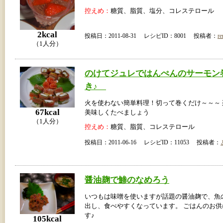
控えめ：
糖質、脂質、塩分、コレステロール
2kcal
投稿日：2011-08-31 レシピID：8001 投稿者：
r
（1人分）
のけてジュレではんぺんのサーモン
き♪
火を使わない簡単料理！切って巻くだけ～～～
67kcal
美味しくたべましょう
（1人分）
控えめ：
糖質、脂質、コレステロール
投稿日：2011-06-16 レシピID：11053 投稿者：
醤油麹で鯵のなめろう
いつもは味噌を使いますが話題の醤油麹で、魚
出し、食べやすくなっています。 ごはんのお
す♪
105kcal