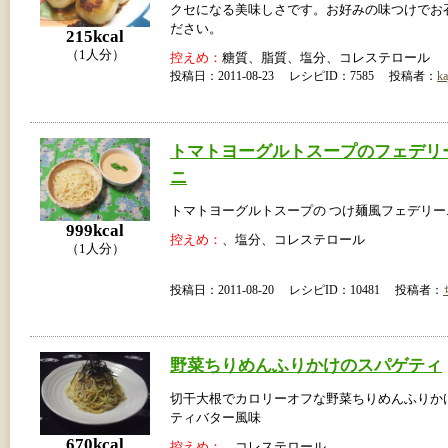
クセになる美味しさです。お好みの味つけでお
ださい。
215kcal
（1人分）
控えめ：
糖質、脂質、塩分、コレステロール
投稿日：2011-08-23 レシピID：7585 投稿者：
ka
トマトヨーグルトスープのフェデリ
ニ
トマトヨーグルトスープの つけ麺風フェデリー
999kcal
控えめ：
、塩分、コレステロール
（1人分）
投稿日：2011-08-20 レシピID：10481 投稿者：
野菜ちりめんふりかけのスパゲティ
切干大根でカロリーオフな野菜ちりめんふりか
ティバター風味
670kcal
控えめ：
、コレステロール