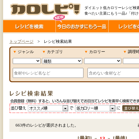
ダイエット低カロリーレシピ検
食べたい主菜にもう一品♪「付
トップページ
> レシピ検索結果
▼
ジャンル
▼
カテゴリ
▼
カロリー
▼
調理
663件のレシピが選択されました。
[最初]
«
13
»
[最後]