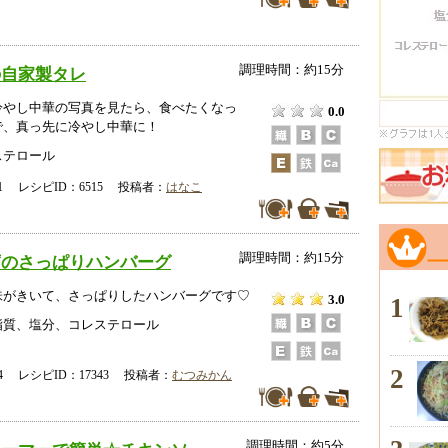
調理時間：約15分
の自家製タレ
冷やし中華の写真を見たら、食べたくなっ
0.0
で、真っ先に冷やし中華に！
ステロール
-21 レシピID：6515 投稿者：
はなこ
調理時間：約15分
腐のさっぱりハンバーグ
味がきいて、さっぱりしたハンバーグです♡
1
3.0
脂質、塩分、コレステロール
2
-04 レシピID：17343 投稿者：
むつみかん
調理時間：約5分