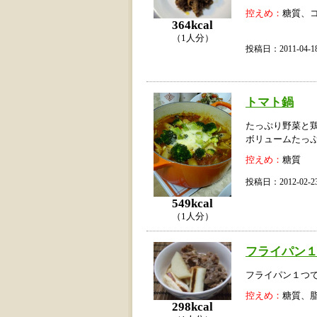
控えめ：
糖質、
364kcal
（1人分）
投稿日：2011-04
トマト鍋
たっぷり野菜と
ボリュームたっ
控えめ：
糖質
投稿日：2012-02
549kcal
（1人分）
フライパン１
フライパン１つ
控えめ：
糖質、
298kcal