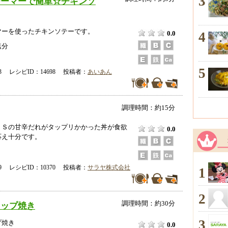
3
チーマーで簡単☆チキンソ
マーを使ったチキンソテーです。
4
0.0
塩分
5
-03 レシピID：14698 投稿者：
あいあん
調理時間：約15分
トＳの甘辛だれがタップリかかった丼が食欲
0.0
応え十分です。
-19 レシピID：10370 投稿者：
サラヤ株式会社
1
2
調理時間：約30分
ャップ焼き
3
プ焼き
0.0