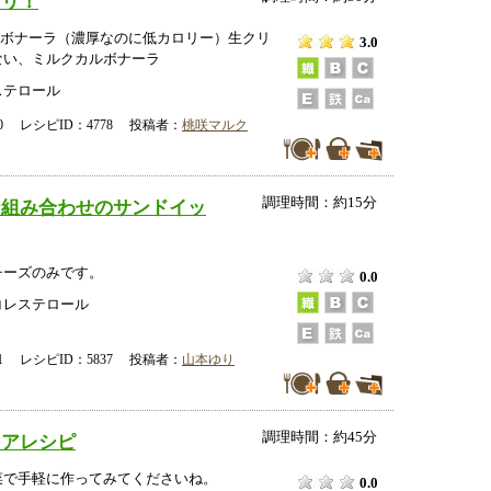
プリ！
クカルボナーラ（濃厚なのに低カロリー）生クリ
3.0
ない、ミルクカルボナーラ
ステロール
-20 レシピID：4778 投稿者：
桃咲マルク
調理時間：約15分
な組み合わせのサンドイッ
チーズのみです。
0.0
コレステロール
-21 レシピID：5837 投稿者：
山本ゆり
調理時間：約45分
ツアレシピ
菜で手軽に作ってみてくださいね。
0.0