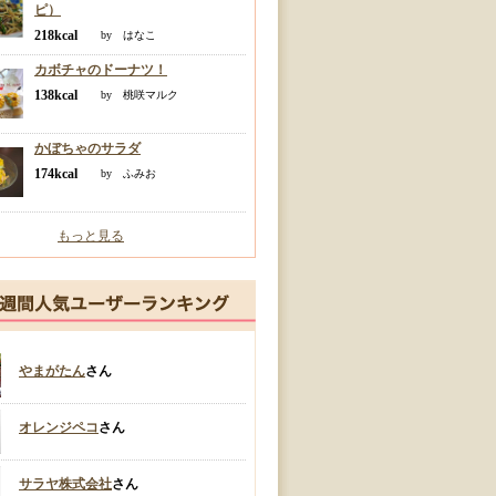
ピ）
218kcal
by はなこ
カボチャのドーナツ！
138kcal
by 桃咲マルク
かぼちゃのサラダ
174kcal
by ふみお
もっと見る
やまがたん
さん
オレンジペコ
さん
サラヤ株式会社
さん