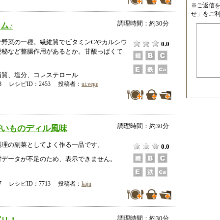
※ご返信
せ」をご
調理時間：約30分
ム♪
で野菜の一種。繊維質でビタミンCやカルシウ
0.0
便秘など整腸作用があるとか。甘酸っぱくて
脂質、塩分、コレステロール
-18 レシピID：2453 投稿者：
ui.vege
調理時間：約30分
がいものディル風味
料理の副菜としてよく作る一品です。
0.0
データが不足のため、表示できません。
-27 レシピID：7713 投稿者：
kaju
調理時間：約30分