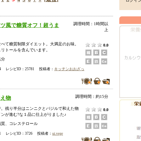
ログイ
調理時間：1時間以
ッツ風で糖質オフ！超うま
上
食べて糖質制限ダイエット。大満足のお味。
0.0
スリトールを含んでいます。
塩分
-04 レシピID：25781 投稿者：
キッチンおおざっ
調理時間：約15分
和え物
で。残り半分はニンニクとバジルで和えた物
0.0
ンが進む?な１品に仕上がりました♪
脂質、コレステロール
-21 レシピID：3726 投稿者：
ui.vege