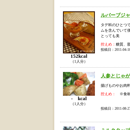
ルバーブジャ
タデ科のひとつ
ムを含んでいて
とっても美
控えめ：
糖質、
投稿日：2011-04
152kcal
（1人分）
人参とじゃ
揚げものやお肉
控えめ：
※食材
- kcal
（1人分）
投稿日：2011-08