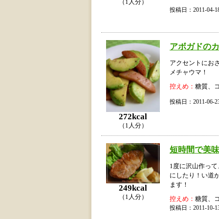
（1人分）
投稿日：2011-04
アボガドの
アクセントにおさ
メチャウマ！
控えめ：
糖質、
投稿日：2011-06
272kcal
（1人分）
短時間で美味
1度に沢山作っ
にしたり！い道
ます！
249kcal
（1人分）
控えめ：
糖質、
投稿日：2011-10