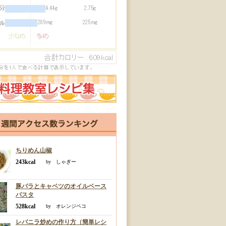
ちりめん山椒
243kcal
by しゃぎー
豚バラとキャベツのオイルベース
パスタ
528kcal
by オレンジペコ
レバニラ炒めの作り方（簡単レシ