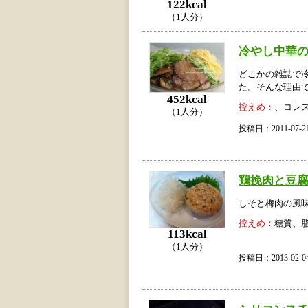
122kcal
（1人分）
冷やし中華
どこかの雑誌で
た。そんな理由
452kcal
控えめ：
、コレ
（1人分）
投稿日：2011-07
鶏挽肉と豆
しそと梅肉の風
控えめ：
糖質、
113kcal
（1人分）
投稿日：2013-02