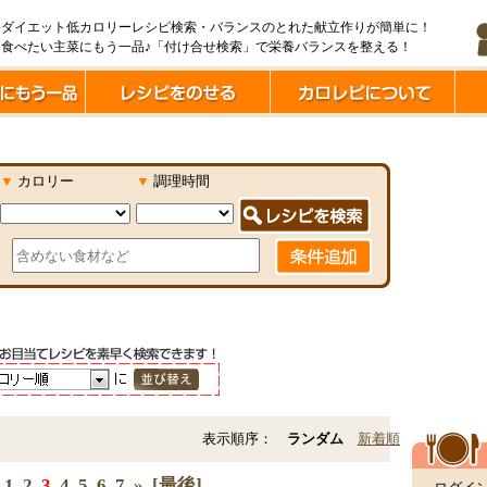
ダイエット低カロリーレシピ検索・バランスのとれた献立作りが簡単に！
食べたい主菜にもう一品♪「付け合せ検索」で栄養バランスを整える！
▼
カロリー
▼
調理時間
表示順序：
ランダム
新着順
1
2
3
4
5
6
7
»
[最後]