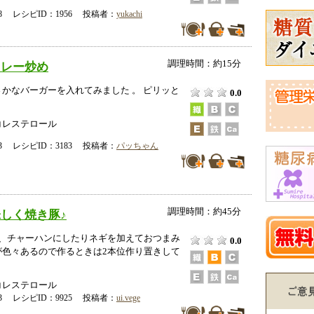
-18 レシピID：1956 投稿者：
yukachi
調理時間：約15分
カレー炒め
かなバーガーを入れてみました 。 ピリッと
0.0
コレステロール
-23 レシピID：3183 投稿者：
パッちゃん
調理時間：約45分
しく焼き豚♪
て、チャーハンにしたりネギを加えておつまみ
0.0
が色々あるので作るときは2本位作り置きして
コレステロール
-13 レシピID：9925 投稿者：
ui.vege