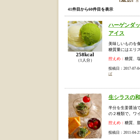
41件目から60件目を表示
ハーゲンダ
アイス
美味しいものを
糖質量にはエリ
258kcal
控えめ：
糖質、
（1人分）
投稿日：2017-07
ぱ
生シラスの
半分を生姜醤油
の２種類で。ワイ
控えめ：
糖質、
投稿日：2011-04