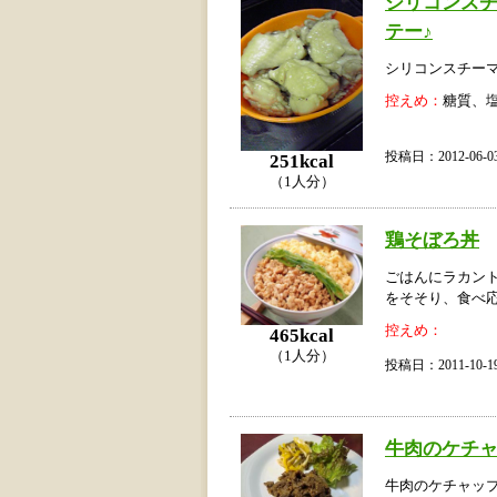
シリコンス
テー♪
シリコンスチー
控えめ：
糖質、
投稿日：2012-06
251kcal
（1人分）
鶏そぼろ丼
ごはんにラカン
をそそり、食べ
控えめ：
465kcal
（1人分）
投稿日：2011-10
牛肉のケチ
牛肉のケチャッ