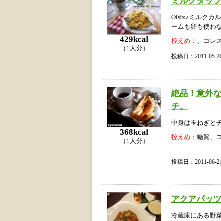
ミルクタッ
Oisix♪ミル
ームも卵も使わ
429kcal
控えめ：
、コレ
（1人分）
投稿日：2011-05
絶品！意外
チ。
中身は玉ねぎと
368kcal
控えめ：
糖質、
（1人分）
投稿日：2011-06
アクアパッ
冷蔵庫にある野