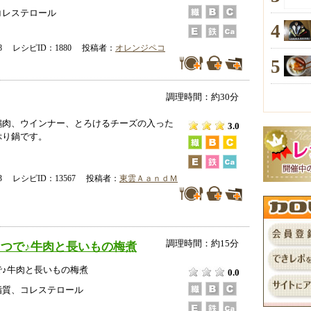
コレステロール
4
-18 レシピID：1880 投稿者：
オレンジペコ
5
調理時間：約30分
鶏肉、ウインナー、とろけるチーズの入った
3.0
ぷり鍋です。
-23 レシピID：13567 投稿者：
東雲ＡａｎｄＭ
調理時間：約15分
つで♪牛肉と長いもの梅煮
で♪牛肉と長いもの梅煮
0.0
脂質、コレステロール