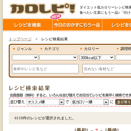
ダイエット低カロリーレシピ検
食べたい主菜にもう一品♪「付
トップページ
> レシピ検索結果
▼
ジャンル
▼
カテゴリ
▼
カロリー
▼
調理
6119件のレシピが選択されました。
[最初]
«
7
»
[最後]