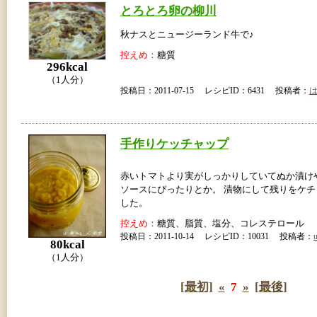
とろとろ卵の柳川
秋ナスとニュージーランド牛で♪
控えめ：
糖質
296kcal
（1人分）
投稿日：2011-07-15 レシピID：6431 投稿者：
手作りケッチャップ
赤いトマトより実がしっかりしていてぬか漬け
ソースにぴったりとか。 漬物にして残りをケ
した。
控えめ：
糖質、脂質、塩分、コレステロール
投稿日：2011-10-14 レシピID：10031 投稿者：
u
80kcal
（1人分）
[最初]
«
7
»
[最後]