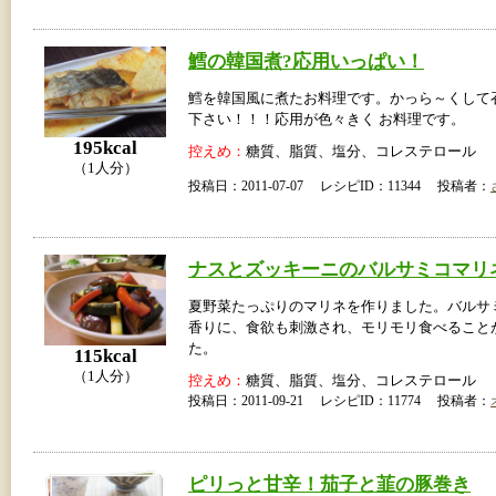
鱈の韓国煮?応用いっぱい！
鱈を韓国風に煮たお料理です。かっら～くして
下さい！！！応用が色々きく お料理です。
195kcal
控えめ：
糖質、脂質、塩分、コレステロール
（1人分）
投稿日：2011-07-07 レシピID：11344 投稿者：
ナスとズッキーニのバルサミコマリ
夏野菜たっぷりのマリネを作りました。バルサ
香りに、食欲も刺激され、モリモリ食べること
た。
115kcal
（1人分）
控えめ：
糖質、脂質、塩分、コレステロール
投稿日：2011-09-21 レシピID：11774 投稿者：
ピリっと甘辛！茄子と韮の豚巻き