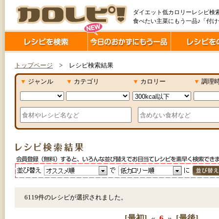
ダイエット低カロリーレシピ検
食べたい主菜にもう一品♪「付
トップページ
> レシピ検索結果
▼
ジャンル
▼
カテゴリ
▼
カロリー
▼
調理
6119件のレシピが選択されました。
[最初]
«
6
»
[最後]