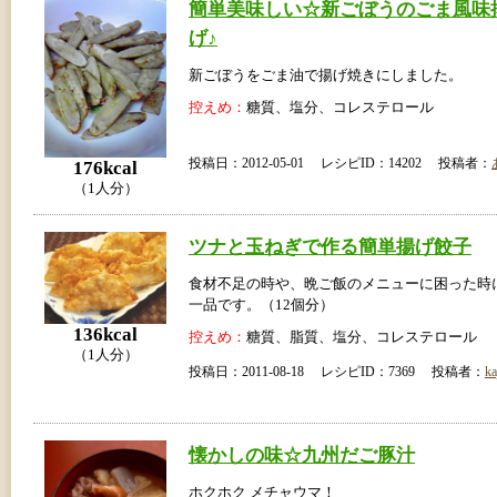
簡単美味しい☆新ごぼうのごま風味
げ♪
新ごぼうをごま油で揚げ焼きにしました。
控えめ：
糖質、塩分、コレステロール
投稿日：2012-05-01 レシピID：14202 投稿者：
176kcal
（1人分）
ツナと玉ねぎで作る簡単揚げ餃子
食材不足の時や、晩ご飯のメニューに困った時
一品です。（12個分）
136kcal
控えめ：
糖質、脂質、塩分、コレステロール
（1人分）
投稿日：2011-08-18 レシピID：7369 投稿者：
ka
懐かしの味☆九州だご豚汁
ホクホク メチャウマ！