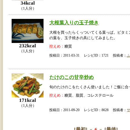
34kcal
（1人分）
大根葉入りの玉子焼き
大根を買ったらくっついてくる葉っぱ。ビタミ
の葉を、玉子焼きの具にしてみました。
232kcal
控えめ：
糖質
（1人分）
投稿日：2011-03-31 レシピID：1721 投稿者：
たけのこの甘辛炒め
旬のたけのこをたくさん使いました！ご飯に合
控えめ：
糖質、脂質、コレステロール
171kcal
（1人分）
投稿日：2011-09-20 レシピID：8628 投稿者：
[最初]
«
6
»
[最後]