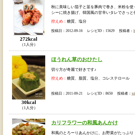
秋に美味しい茄子と韮を豚肉で巻き、米粉を使
シーに焼き揚げ、韓国風の甘辛いタレでさっと
控えめ：
糖質、塩分
投稿日：2012-09-16 レシピID：15629 投稿者：
272kcal
（1人分）
ほうれん草のおひたし
切り方が奇麗で好きです♪
控えめ：
糖質、脂質、塩分、コレステロール
投稿日：2011-09-21 レシピID：8650 投稿者：
jo
30kcal
（1人分）
カリフラワーの和風あんかけ
和風のとろーりあんかけに、お野菜がたっぷり