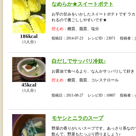
なめらか★スイートポテト
お芋の甘みをいかしたスイートポテトです ラ
れるので裏ごししやすいです★
控えめ：
糖質、脂質、塩分
186kcal
投稿日：2014-07-23 レシピID：23071 投稿者：
（1人分）
白だしでサッパリ冷奴♪
お醤油で食べるより、なんかサッパリして好き
控えめ：
糖質、脂質、コレステロール
45kcal
（1人分）
投稿日：2011-08-27 レシピID：10807 投稿者：
モヤシとニラのスープ
野菜の香りがいいスープです。あっさり系なの
飲んで、野菜もたっぷり摂りましょう♪