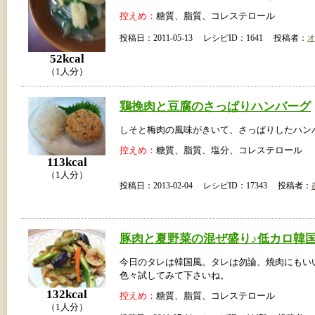
控えめ：
糖質、脂質、コレステロール
投稿日：2011-05-13 レシピID：1641 投稿者：
52kcal
（1人分）
鶏挽肉と豆腐のさっぱりハンバーグ
しそと梅肉の風味がきいて、さっぱりしたハン
控えめ：
糖質、脂質、塩分、コレステロール
113kcal
（1人分）
投稿日：2013-02-04 レシピID：17343 投稿者：
豚肉と夏野菜の混ぜ盛り♪低カロ韓
今日のタレは韓国風。タレは勿論、焼肉にもい
色々試してみて下さいね。
132kcal
控えめ：
糖質、脂質、コレステロール
（1人分）