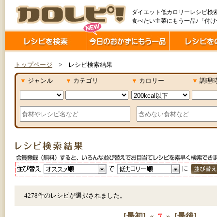
ダイエット低カロリーレシピ検
食べたい主菜にもう一品♪「付
トップページ
> レシピ検索結果
▼
ジャンル
▼
カテゴリ
▼
カロリー
▼
調理
4278件のレシピが選択されました。
[最初]
«
7
»
[最後]