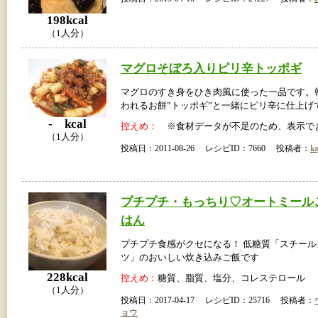
198kcal
（1人分）
マグロそぼろ入りピリ辛トッポギ
マグロのすき身をひき肉風に使った一品です。
われるお餅”トッポギ”と一緒にピリ辛に仕上げ
- kcal
控えめ：
※食材データが不足のため、表示で
（1人分）
投稿日：2011-08-26 レシピID：7660 投稿者：
ka
プチプチ・もっちり♡オートミール
はん
プチプチ食感がクセになる！ 低糖質「スチー
ツ」のおいしい炊き込みご飯です
228kcal
控えめ：
糖質、脂質、塩分、コレステロール
（1人分）
投稿日：2017-04-17 レシピID：25716 投稿者：
ョウ