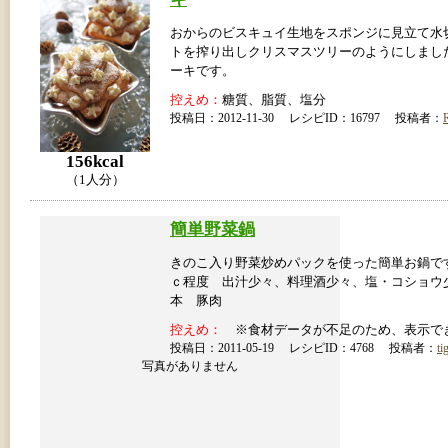
おからのビスキュイ生地をスポンジに見立て水
トを搾り出しクリスマスツリーのようにしまし
ーキです。
控えめ：
糖質、脂質、塩分
投稿日：2012-11-30 レシピID：16797 投稿者：
156kcal
（1人分）
簡単野菜鍋
きのこ入り野菜炒めパックを使った簡単お鍋で
ｃ程度 出汁少々、料理酒少々、塩・コショウ
本 豚肉
控えめ：
※食材データが不足のため、表示で
投稿日：2011-05-19 レシピID：4768 投稿者：
ti
写真がありません