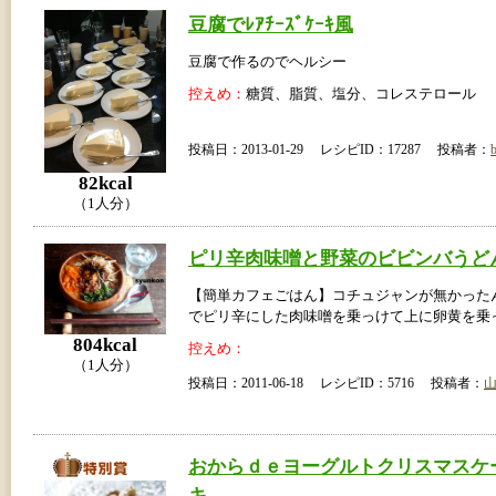
豆腐でﾚｱﾁｰｽﾞｹｰｷ風
豆腐で作るのでヘルシー
控えめ：
糖質、脂質、塩分、コレステロール
投稿日：2013-01-29 レシピID：17287 投稿者：
82kcal
（1人分）
ピリ辛肉味噌と野菜のビビンバうど
【簡単カフェごはん】コチュジャンが無かった
でピリ辛にした肉味噌を乗っけて上に卵黄を乗
804kcal
控えめ：
（1人分）
投稿日：2011-06-18 レシピID：5716 投稿者：
おからｄｅヨーグルトクリスマスケ
キ