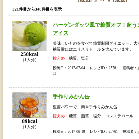
321件目から340件目を表示
ハーゲンダッツ風で糖質オフ！超う
アイス
美味しいものを食べて糖質制限ダイエット。大
糖質量にはエリスリトールを含んでいます。
258kcal
控えめ：
糖質、塩分
（1人分）
投稿日：2017-07-04 レシピID：25781 投稿者：
ぱ
手作りみかん缶
重曹パワーで、簡単手作りみかん缶
控えめ：
糖質、脂質、塩分、コレステロール
89kcal
（1人分）
投稿日：2017-06-19 レシピID：25761 投稿者：