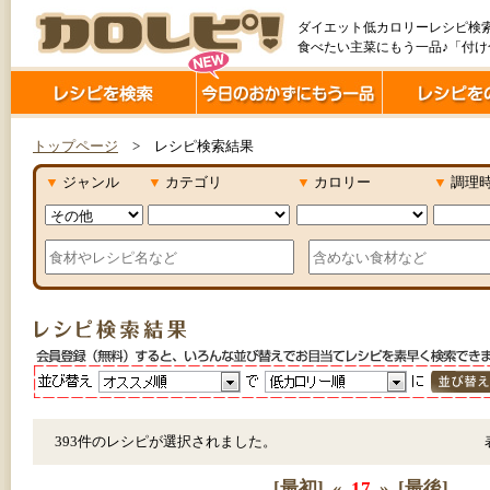
ダイエット低カロリーレシピ検
食べたい主菜にもう一品♪「付
トップページ
> レシピ検索結果
▼
ジャンル
▼
カテゴリ
▼
カロリー
▼
調理
393件のレシピが選択されました。
[最初]
«
17
»
[最後]