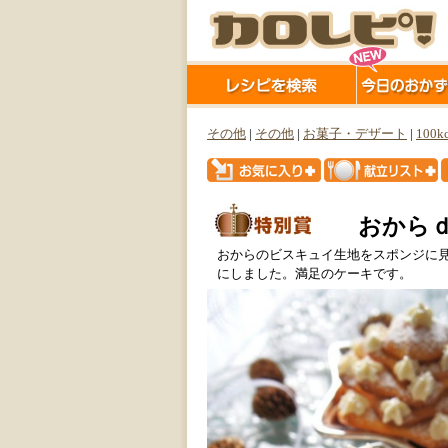
その他
|
その他
|
お菓子・デザート
|
100k
おから
おからのビスキュイ生地をスポンジに
にしました。満足のケーキです。