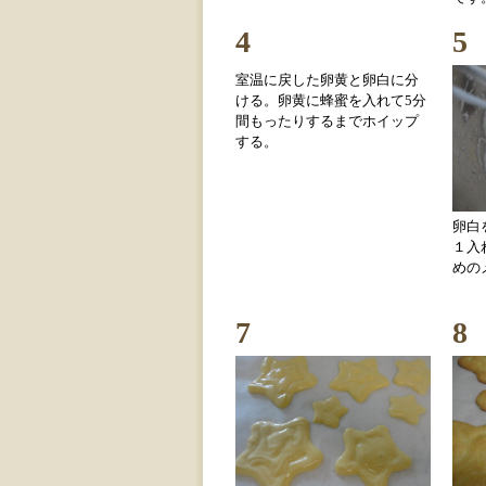
4
5
室温に戻した卵黄と卵白に分
ける。卵黄に蜂蜜を入れて5分
間もったりするまでホイップ
する。
卵白
１入
めの
7
8