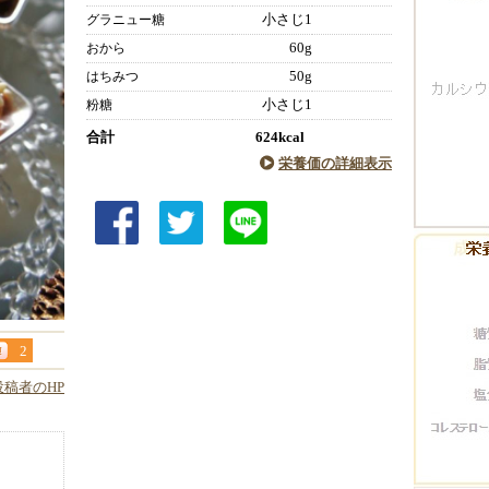
小さじ1
グラニュー糖
60g
おから
50g
はちみつ
小さじ1
粉糖
合計
624kcal
栄養価の詳細表示
2
投稿者のHP