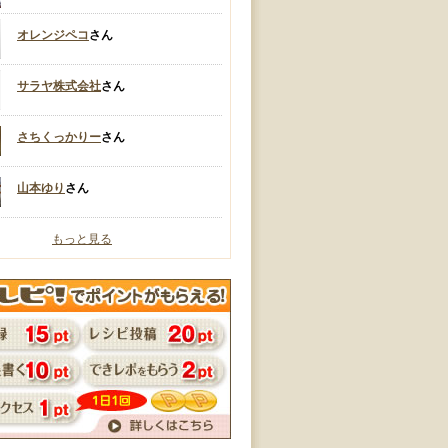
オレンジペコ
さん
サラヤ株式会社
さん
さちくっかりー
さん
山本ゆり
さん
もっと見る