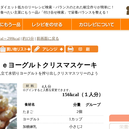
ダイエット低カロリーレシピ検索・バランスのとれた献立作りが簡単に！
食べたい主菜にもう一品♪「付け合せ検索」で栄養バランスを整える！
cal～299kcal
|
約15分
|
前画面に戻る
ｄｅヨーグルトクリスマスケーキ
見立て水切りヨーグルトを搾り出しクリスマスツリーのよう
4人分
ログインすると人数を変更できます。
156kcal
（１人分）
食材名
分量
グループ
2個
たまご
1カップ
ヨーグルト
小さじ2
加糖練乳