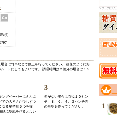
件
(6)
797
場合は竹串などで修正を行ってください。 画像のように好
ムードにしてもよいです。 調理時間は２個分の場合は１５
。
3
キングペーパーにえんぷ
型がない場合は直径１０セン
どでの大きさが少しずつ
チ、８、６、４、３センチ内
1
くなる星型形５つを描
の星型を作ってください。
用紙に型紙を作るとよい
。