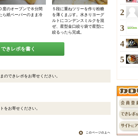
０度のオーブンで８分間
５段に重ねツリーを作り粉糖
2
たら紙ペーパーのまま冷
を薄くまぶす。水きりヨーグ
。
ルトにコンデンスミルクを混
3
ぜ、星型金口絞り袋で星型に
絞るったら完成。
4
できレポを書く
5
まのできレポをお寄せください。
トをお寄せください。