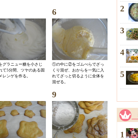
2
6
3
4
をグラニュー糖を小さじ
①の中に②をゴムべらでざっ
れて5分間、ツヤのある固
くり混ぜ、おからを一気に入
5
メレンゲを作る。
れてざっと切るように全体を
混ぜる。
9
1