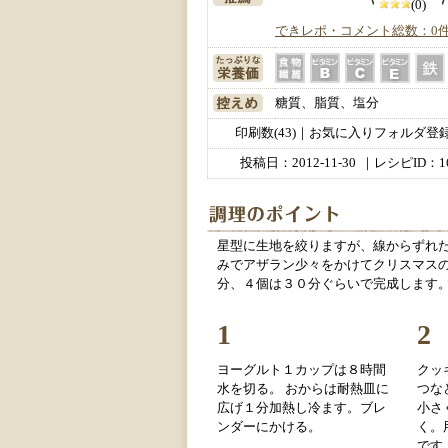
(0)
できレポ・コメント総数：0
糖質、脂質、塩分
印刷数(43)｜お気に入りフォルダ登録数
投稿日：
2012-11-30
｜レシピID：16
星型に生地を絞りますが、線からずれた
みでアザラン少々をかけてクリスマスの
分、４個は３０分ぐらいで完成します
1
2
ヨーグルト１カップは８時間
クッ
水を切る。 おからは耐熱皿に
つな
広げ１分加熱し冷ます。ブレ
小さ
ンダーにかける。
く。
です