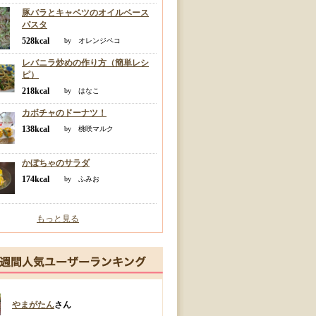
豚バラとキャベツのオイルベース
パスタ
528kcal
by オレンジペコ
レバニラ炒めの作り方（簡単レシ
ピ）
218kcal
by はなこ
カボチャのドーナツ！
138kcal
by 桃咲マルク
かぼちゃのサラダ
174kcal
by ふみお
もっと見る
やまがたん
さん