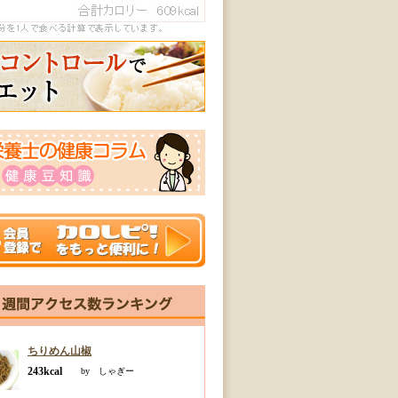
ちりめん山椒
243kcal
by しゃぎー