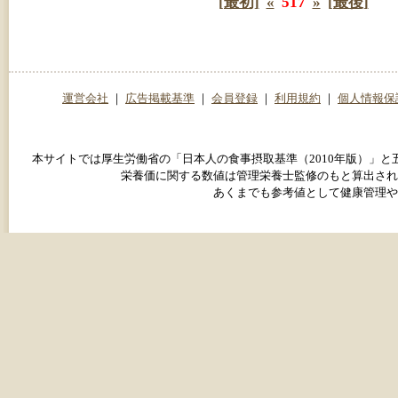
[最初]
«
517
»
[最後]
運営会社
｜
広告掲載基準
｜
会員登録
｜
利用規約
｜
個人情報保
本サイトでは厚生労働省の「日本人の食事摂取基準（2010年版）」
栄養価に関する数値は管理栄養士監修のもと算出され
あくまでも参考値として健康管理や