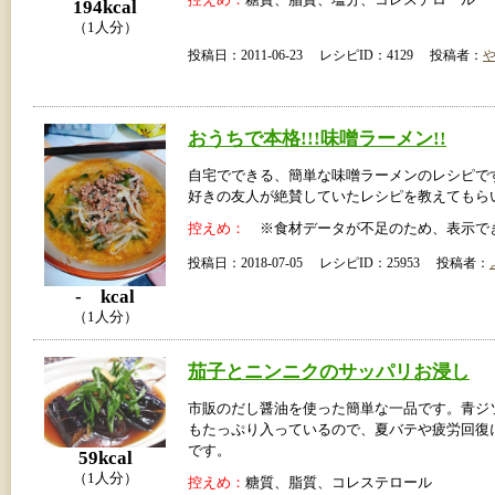
控えめ：
糖質、脂質、塩分、コレステロール
194kcal
（1人分）
投稿日：2011-06-23 レシピID：4129 投稿者：
おうちで本格!!!味噌ラーメン!!
自宅でできる、簡単な味噌ラーメンのレシピで
好きの友人が絶賛していたレシピを教えてもら
控えめ：
※食材データが不足のため、表示で
投稿日：2018-07-05 レシピID：25953 投稿者：
- kcal
（1人分）
茄子とニンニクのサッパリお浸し
市販のだし醤油を使った簡単な一品です。青ジ
もたっぷり入っているので、夏バテや疲労回復
です。
59kcal
（1人分）
控えめ：
糖質、脂質、コレステロール