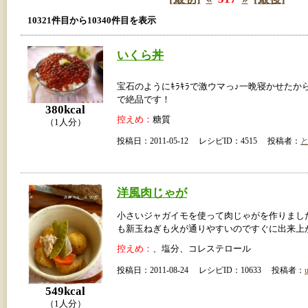
10321件目から10340件目を表示
いくら丼
宝石のようにｷﾗｷﾗで激ウマっ♪一晩寝かせたか
で絶品です！
380kcal
控えめ：
糖質
（1人分）
投稿日：2011-05-12 レシピID：4515 投稿者：
洋風肉じゃが
小さいジャガイモを使って肉じゃがを作りました
も新玉ねぎも火が通りやすいのですぐに出来上
控えめ：
、塩分、コレステロール
投稿日：2011-08-24 レシピID：10633 投稿者：
u
549kcal
（1人分）