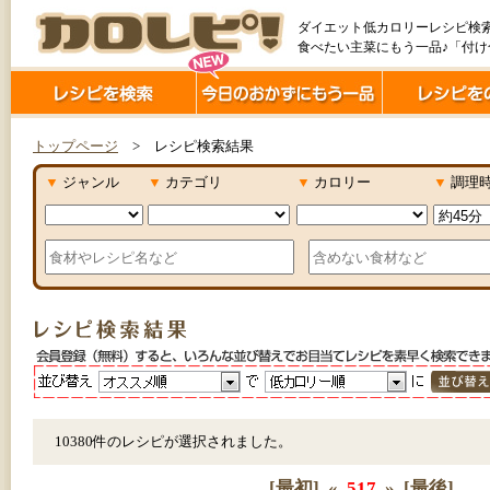
ダイエット低カロリーレシピ検
食べたい主菜にもう一品♪「付
トップページ
> レシピ検索結果
▼
ジャンル
▼
カテゴリ
▼
カロリー
▼
調理
10380件のレシピが選択されました。
[最初]
«
517
»
[最後]