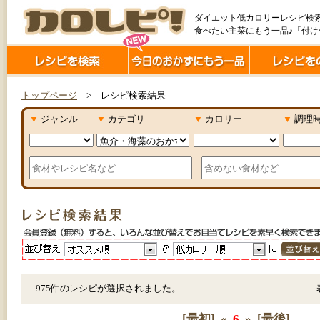
ダイエット低カロリーレシピ検
食べたい主菜にもう一品♪「付
トップページ
> レシピ検索結果
▼
ジャンル
▼
カテゴリ
▼
カロリー
▼
調理
975件のレシピが選択されました。
[最初]
«
6
»
[最後]