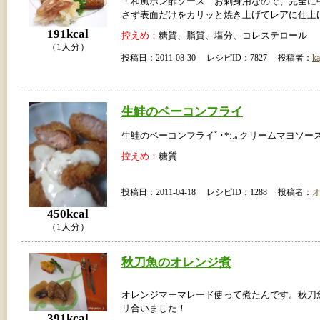
・和風ポン酢ソース お刺身用なので、完全に
さず表面だけをカリッと焼き上げてレアに仕上
191kcal
控えめ：
糖質、脂質、塩分、コレステロール
（1人分）
投稿日：2011-08-30 レシピID：7827 投稿者：
ka
生鮭のベーコンフライ
生鮭のベーコンフライﾟ･*:.｡クリームマヨソース｡.
控えめ：
糖質
投稿日：2011-04-18 レシピID：1288 投稿者：
450kcal
（1人分）
秋刀魚のオレンジ煮
オレンジマーマレード使って煮たんです。秋刀
リ合いました！
391kcal