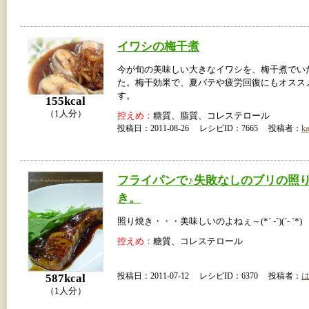
イワシの梅干煮
今が旬の美味しい大きなイワシを、梅干煮でい
た。梅干効果で、夏バテや疲労回復にもオスス
す。
155kcal
（1人分）
控えめ：
糖質、脂質、コレステロール
投稿日：2011-08-26 レシピID：7665 投稿者：
ka
フライパンで♪失敗なしのブリの照
き。
照り焼き・・・美味しいのよねぇ～(*´ -`)(´- `*)
控えめ：
糖質、コレステロール
587kcal
投稿日：2011-07-12 レシピID：6370 投稿者：
（1人分）