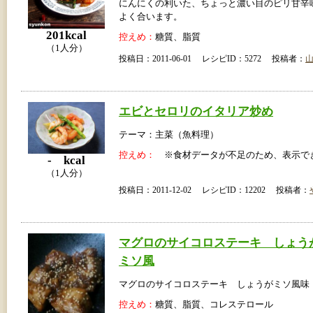
にんにくの利いた、ちょっと濃い目のピリ甘辛
よく合います。
201kcal
控えめ：
糖質、脂質
（1人分）
投稿日：2011-06-01 レシピID：5272 投稿者：
エビとセロリのイタリア炒め
テーマ：主菜（魚料理）
控えめ：
※食材データが不足のため、表示で
- kcal
（1人分）
投稿日：2011-12-02 レシピID：12202 投稿者：
マグロのサイコロステーキ しょう
ミソ風
マグロのサイコロステーキ しょうがミソ風味
控えめ：
糖質、脂質、コレステロール