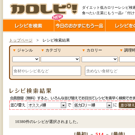
ダイエット低カロリーレシピ検
食べたい主菜にもう一品♪「付
トップページ
> レシピ検索結果
▼
ジャンル
▼
カテゴリ
▼
カロリー
▼
調理
10380件のレシピが選択されました。
[最初]
«
514
»
[最後]