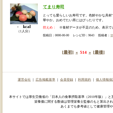
てまり寿司
とっても愛らしいお寿司です。色鮮やかな具材
華やか。おめでたい席にはぴったりです。
- kcal
控えめ：
※食材データが不足のため、表示で
（1人分）
投稿日：0000-00-00 レシピID：9643 投稿者：
[最初]
«
514
»
[最後]
運営会社
｜
広告掲載基準
｜
会員登録
｜
利用規約
｜
個人情報保
本サイトでは厚生労働省の「日本人の食事摂取基準（2010年版）」
栄養価に関する数値は管理栄養士監修のもと算出され
あくまでも参考値として健康管理や