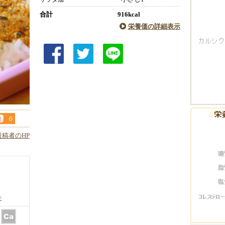
合計
916kcal
栄養価の詳細表示
0
投稿者のHP
件