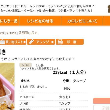
ダイエット低カロリーレシピ検索・バランスのとれた献立作りが簡単に！
食べたい主菜にもう一品♪「付け合せ検索」で栄養バランスを整える！
cal
|
約15分
|
前画面に戻る
焼き
うか？ スライスしてお弁当やおかずにも使えます！
4人分
ログインすると人数を変更できます。
229kcal
（１人分）
食材名
分量
グループ
もも肉（鶏、皮なし、
300g
生）
大さじ1
マヨネーズ
2カップ
ポン酢
小さじ1
サラダ油