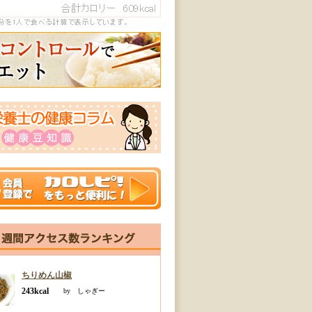
ちりめん山椒
243kcal
by しゃぎー