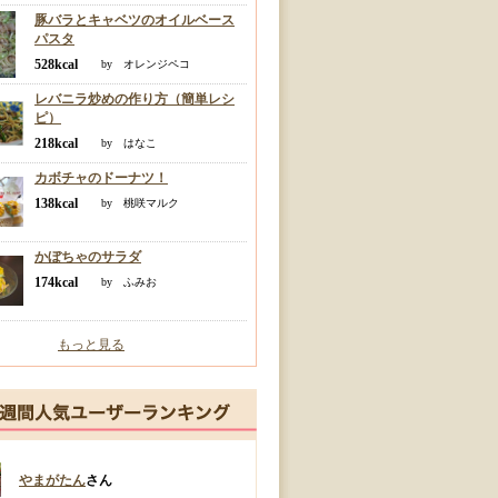
豚バラとキャベツのオイルベース
パスタ
528kcal
by オレンジペコ
レバニラ炒めの作り方（簡単レシ
ピ）
218kcal
by はなこ
カボチャのドーナツ！
138kcal
by 桃咲マルク
かぼちゃのサラダ
174kcal
by ふみお
もっと見る
やまがたん
さん