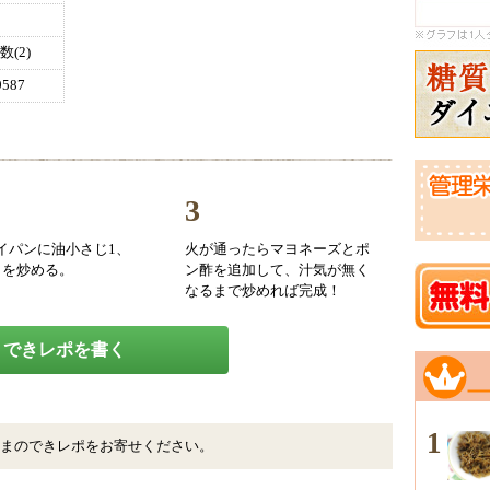
(2)
587
3
イパンに油小さじ1、
火が通ったらマヨネーズとポ
」を炒める。
ン酢を追加して、汁気が無く
なるまで炒めれば完成！
できレポを書く
1
まのできレポをお寄せください。