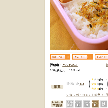
0
0
投稿者：
パッちゃん
100gあたり：118kcal
(0)
(0)
0.0
(0)
できレポ・コメント総数：0