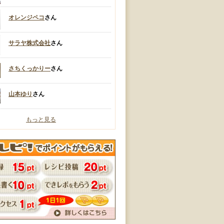
オレンジペコ
さん
サラヤ株式会社
さん
さちくっかりー
さん
山本ゆり
さん
もっと見る