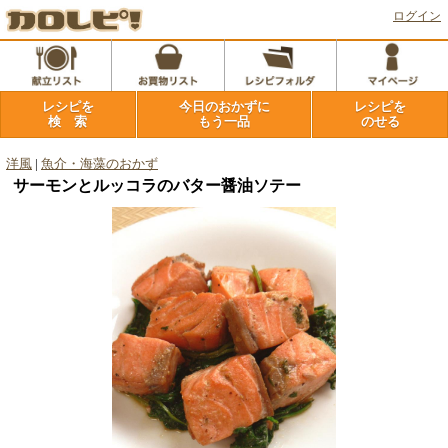
ログイン
レシピを
今日のおかずに
レシピを
検 索
もう一品
のせる
洋風
|
魚介・海藻のおかず
サーモンとルッコラのバター醤油ソテー