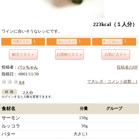
223kcal
（１人分）
ワインに合いそうなレシピです。
1
1
1
写真ナイス!
おいしそう!
作ってみたい!
献立リスト＋
お買物リスト＋
お気に入り＋
投稿者：
パッちゃん
投稿者のHP
投稿日：
-0001/11/30
できレポ・コメント総数：1
0.0
2人分
ログインすると人数を変更できます。
食材名
分量
グループ
サーモン
150g
ルッコラ
50g
バター
大さじ1