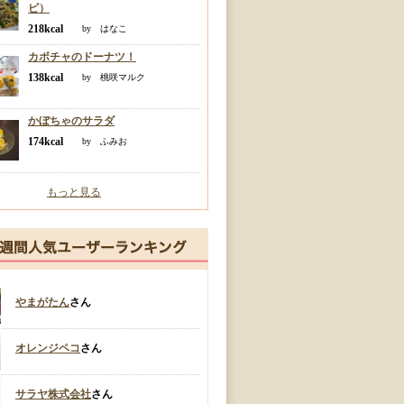
ピ）
218kcal
by はなこ
カボチャのドーナツ！
138kcal
by 桃咲マルク
かぼちゃのサラダ
174kcal
by ふみお
もっと見る
やまがたん
さん
オレンジペコ
さん
サラヤ株式会社
さん