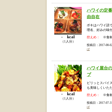
ハワイの定
由自在
ポキはハワイ語
理名、好みの味
- kcal
控えめ：
※食材
（1人分）
投稿日：2017-08
ぱ
ハワイ屋台
プ
ピリッとスパイ
も美味しくいただ
- kcal
控えめ：
※食材
（1人分）
投稿日：2017-07
ぱ