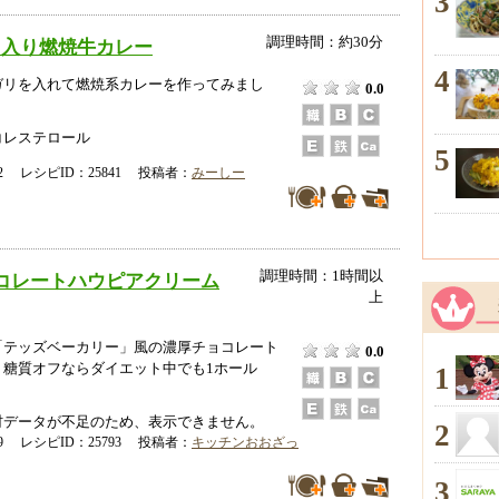
3
調理時間：約30分
リ入り燃焼牛カレー
4
ガリを入れて燃焼系カレーを作ってみまし
0.0
コレステロール
5
-22 レシピID：25841 投稿者：
みーしー
調理時間：1時間以
コレートハウピアクリーム
上
「テッズベーカリー」風の濃厚チョコレート
0.0
。糖質オフならダイエット中でも1ホール
1
データが不足のため、表示できません。
2
-09 レシピID：25793 投稿者：
キッチンおおざっ
3