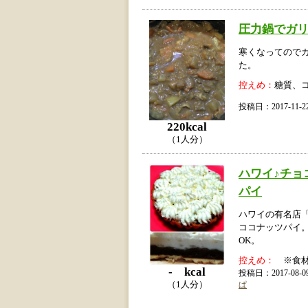
圧力鍋でガ
寒くなってので
た。
控えめ：
糖質、
投稿日：2017-11
220kcal
（1人分）
ハワイ♪チョ
パイ
ハワイの有名店
ココナッツパイ
OK。
控えめ：
※食材
- kcal
投稿日：2017-08
（1人分）
ぱ