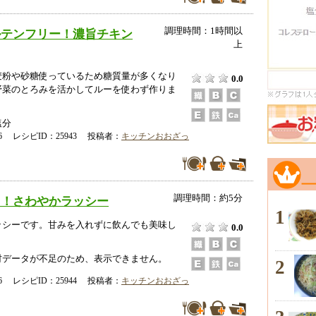
調理時間：1時間以
ルテンフリー！濃旨チキン
上
麦粉や砂糖使っているため糖質量が多くなり
0.0
野菜のとろみを活かしてルーを使わず作りま
塩分
-06 レシピID：25943 投稿者：
キッチンおおざっ
調理時間：約5分
り！さわやかラッシー
1
ッシーです。甘みを入れずに飲んでも美味し
0.0
データが不足のため、表示できません。
2
-06 レシピID：25944 投稿者：
キッチンおおざっ