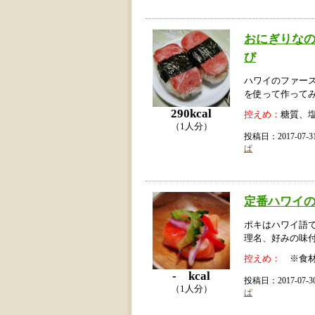
おにぎりな
び
ハワイのファース
を使って作って
290kcal
控えめ：
糖質、
（1人分）
投稿日：2017-07
ぱ
定番ハワイの
ポキはハワイ語
理名、好みの味
控えめ：
※食材
- kcal
投稿日：2017-07
（1人分）
ぱ