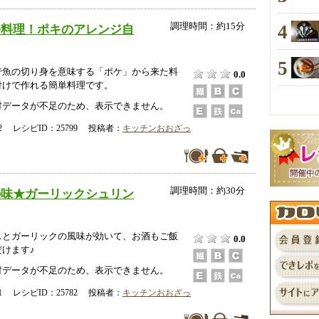
4
調理時間：約15分
番料理！ポキのアレンジ自
5
で魚の切り身を意味する「ポケ」から来た料
0.0
付けで作れる簡単料理です。
データが不足のため、表示できません。
-02 レシピID：25799 投稿者：
キッチンおおざっ
調理時間：約30分
の味★ガーリックシュリン
スとガーリックの風味が効いて、お酒もご飯
0.0
けます♪
データが不足のため、表示できません。
-31 レシピID：25782 投稿者：
キッチンおおざっ