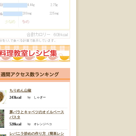
ちりめん山椒
243kcal
by しゃぎー
豚バラとキャベツのオイルベース
パスタ
528kcal
by オレンジペコ
レバニラ炒めの作り方（簡単レシ