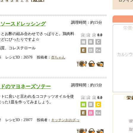
ログイ
調理時間：約15分
リソースドレッシング
さとお酢の組み合わせでさっぱりと。鶏肉料
0.0
などにぴったりですよ☆
脂質、コレステロール
-16 レシピID：26579 投稿者：
杏ちゃん
調理時間：約15分
カドのマヨネーズソテー
ットに良いと言われるココナッツオイルを使
0.0
違った1皿を作ってみましょう。
-02 レシピID：25977 投稿者：
キッチンおおざっ