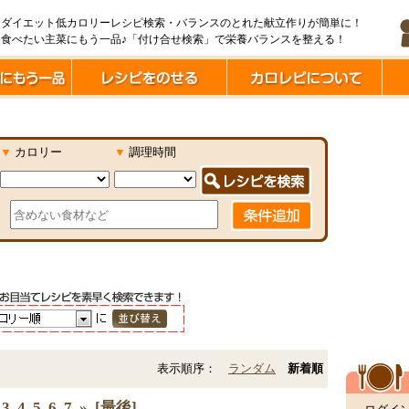
ダイエット低カロリーレシピ検索・バランスのとれた献立作りが簡単に！
食べたい主菜にもう一品♪「付け合せ検索」で栄養バランスを整える！
▼
カロリー
▼
調理時間
表示順序：
ランダム
新着順
3
4
5
6
7
»
[最後]