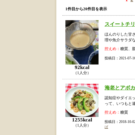
1件目から20件目を表示
スイートチ
ほんのりした甘
理や魚介サラダ
控えめ：
糖質、
投稿日：2021-07
92kcal
（1人分）
海老とアボ
認知症やダイエ
って、いつもと
控えめ：
糖質
1255kcal
投稿日：2018-10
（1人分）
ぱ