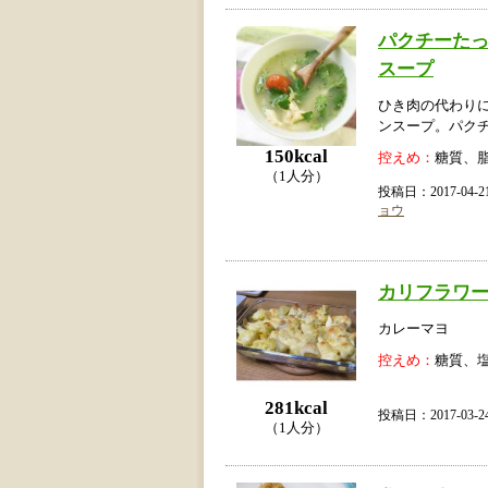
パクチーた
スープ
ひき肉の代わり
ンスープ。パク
150kcal
控えめ：
糖質、
（1人分）
投稿日：2017-04
ョウ
カリフラワ
カレーマヨ
控えめ：
糖質、
281kcal
投稿日：2017-03
（1人分）