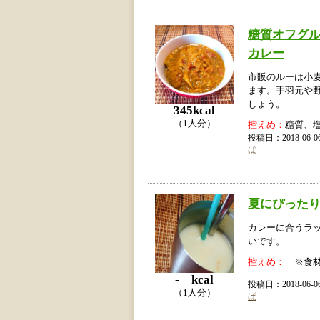
糖質オフグ
カレー
市販のルーは小
ます。手羽元や
しょう。
345kcal
（1人分）
控えめ：
糖質、
投稿日：2018-06
ぱ
夏にぴった
カレーに合うラ
いです。
控えめ：
※食材
- kcal
投稿日：2018-06
（1人分）
ぱ