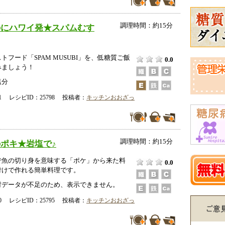
調理時間：約15分
のにハワイ発★スパムむす
トフード「SPAM MUSUBI」を、低糖質ご飯
0.0
みましょう！
塩分
-31 レシピID：25798 投稿者：
キッチンおおざっ
調理時間：約15分
ポキ★岩塩で♪
で魚の切り身を意味する「ポケ」から来た料
0.0
付けで作れる簡単料理です。
データが不足のため、表示できません。
-30 レシピID：25795 投稿者：
キッチンおおざっ