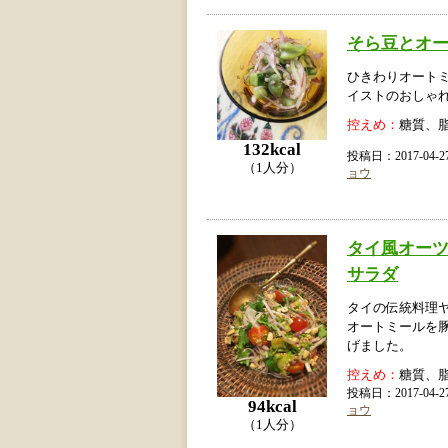
そら豆とオ
ひきわりオート
イストのおしゃ
控えめ：
糖質、
132kcal
投稿日：2017-04
（1人分）
ョウ
タイ風オー
サラダ
タイの伝統料理
オートミールを
げました。
控えめ：
糖質、
投稿日：2017-04
94kcal
ョウ
（1人分）