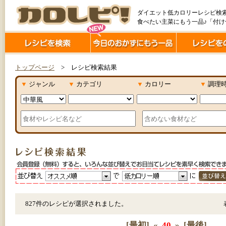
ダイエット低カロリーレシピ検
食べたい主菜にもう一品♪「付
トップページ
> レシピ検索結果
▼
ジャンル
▼
カテゴリ
▼
カロリー
▼
調理
827件のレシピが選択されました。
[最初]
«
40
»
[最後]