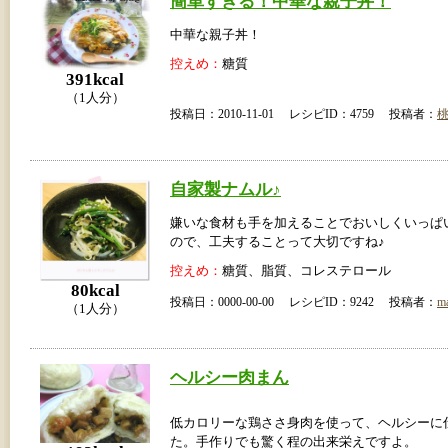
簡単すぎる！中華な親子丼！
中華な親子丼！
控えめ：
糖質
391kcal
（1人分）
投稿日：2010-11-01 レシピID：4759 投稿者：
自家製ナムル♪
嫌いな食材も手を加えることでおいしくいっぱ
ので、工夫することって大切ですね♪
控えめ：
糖質、脂質、コレステロール
80kcal
投稿日：0000-00-00 レシピID：9242 投稿者：
m
（1人分）
ヘルシー肉まん
低カロリーな鶏ささ身肉を使って、ヘルシーに
た。手作りでも驚く程の出来栄えですよ。