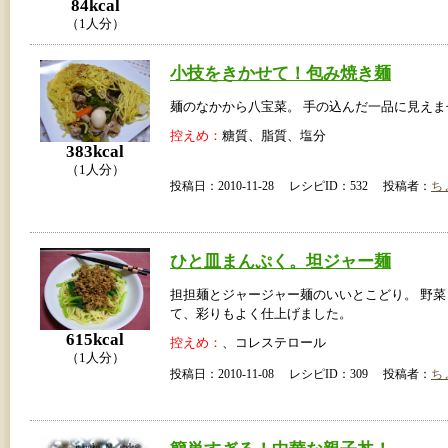
84kcal
（1人分）
小技をきかせて！包み焼き麺
麺のなかから八宝菜。 手の込んだ一品に見えま
控えめ：
糖質、脂質、塩分
383kcal
（1人分）
投稿日：2010-11-28 レシピID：532 投稿者：
ち
ひと皿まんぷく。坦ジャー麺
担担麺とジャージャー麺のいいとこどり。 野菜
て、彩りもよく仕上げました。
615kcal
控えめ：
、コレステロール
（1人分）
投稿日：2010-11-08 レシピID：309 投稿者：
ち