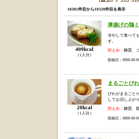
10301件目から10320件目を表示
厚揚げの鶏
冷やして食べて
す。
409kcal
控えめ：
糖質、
（1人分）
投稿日：0000-00
まるごとび
びわがまるごと
してお召し上が
20kcal
控えめ：
糖質、
（1人分）
投稿日：0000-00