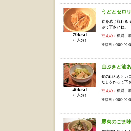
うどとセロ
春を感じ取れる
みて下さいね。
79kcal
控えめ：
糖質、
（1人分）
投稿日：0000-00
山ぶきと油
旬の山ぶきとカ
たしを作って下
40kcal
控えめ：
糖質、
（1人分）
投稿日：0000-00
豚肉のごま