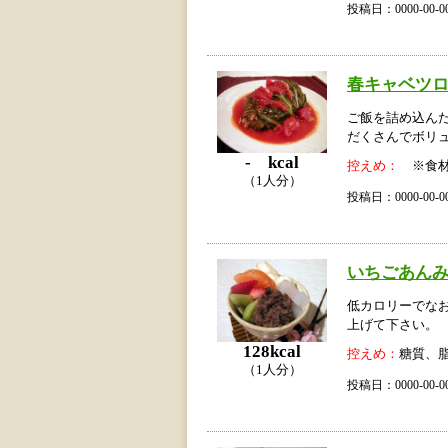
投稿日：0000-00
春キャベツ
ご飯を詰め込ん
だくさんでボリ
- kcal
控えめ：
※食材
（1人分）
投稿日：0000-00
いちごあん
低カロリーでな
上げて下さい。
128kcal
控えめ：
糖質、
（1人分）
投稿日：0000-00