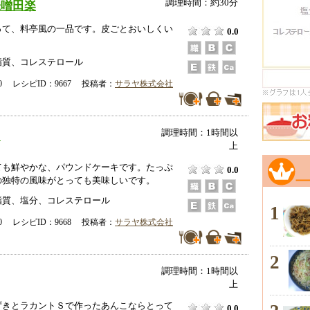
調理時間：約30分
味噌田楽
って、料亭風の一品です。皮ごとおいしくい
0.0
。
脂質、コレステロール
-00 レシピID：9667 投稿者：
サラヤ株式会社
調理時間：1時間以
キ
上
ても鮮やかな、パウンドケーキです。たっぷ
0.0
の独特の風味がとっても美味しいです。
脂質、塩分、コレステロール
1
-00 レシピID：9668 投稿者：
サラヤ株式会社
2
調理時間：1時間以
上
ずきとラカントＳで作ったあんこならとって
0.0