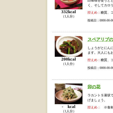
白味噌を使うと
く、そしてカロ
332kcal
控えめ：
糖質、
（1人分）
投稿日：0000-00
スペアリブ
しょうがとにん
ます。大人にも
200kcal
控えめ：
糖質、
（1人分）
投稿日：0000-00
卯の花
ラカントＳ液状
げましょう。
- kcal
控えめ：
※食材
（1人分）