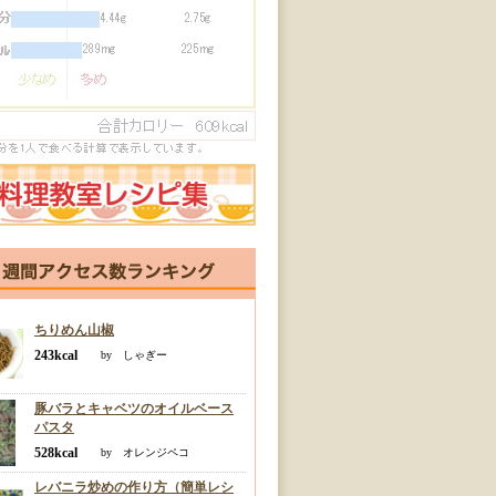
ちりめん山椒
243kcal
by しゃぎー
豚バラとキャベツのオイルベース
パスタ
528kcal
by オレンジペコ
レバニラ炒めの作り方（簡単レシ