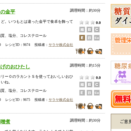
調理時間：約30分
リの金平
うど。いつもとは違った金平で食卓を飾って
0.0
脂質、塩分、コレステロール
-00 レシピID：9674 投稿者：
サラヤ株式会社
調理時間：約15分
あげのおひたし
ロリー０のラカントＳを使っておいしいおひ
0.0
さいね。
脂質、塩分、コレステロール
-00 レシピID：9675 投稿者：
サラヤ株式会社
調理時間：約30分
味噌煮