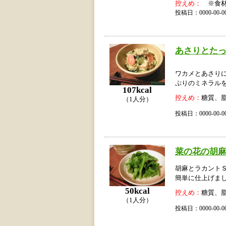
控えめ：
※食材
投稿日：0000-00
あさりとた
ワカメとあさり
ぷりのミネラル
107kcal
控えめ：
糖質、
（1人分）
投稿日：0000-00
菜の花の胡
胡麻とラカント
簡単に仕上げま
50kcal
控えめ：
糖質、
（1人分）
投稿日：0000-00