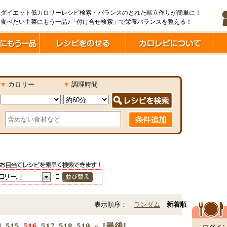
ダイエット低カロリーレシピ検索・バランスのとれた献立作りが簡単に！
食べたい主菜にもう一品♪「付け合せ検索」で栄養バランスを整える！
▼
カロリー
▼
調理時間
表示順序：
ランダム
新着順
4
515
516
517
518
519
»
[最後]