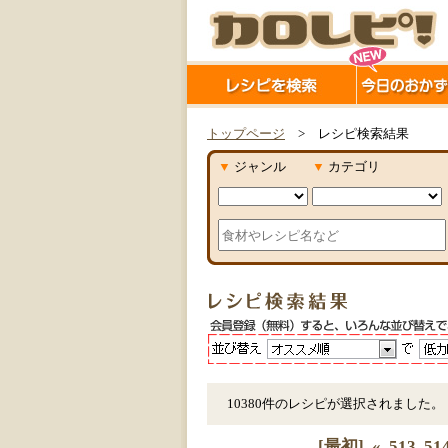
トップページ
> レシピ検索結果
▼
ジャンル
▼
カテゴリ
10380件のレシピが選択されました。
[最初]
«
513
51