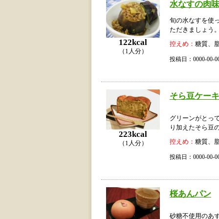
水なすの肉
旬の水なすを使
ただきましょう
122kcal
控えめ：
糖質、
（1人分）
投稿日：0000-00
そら豆ケー
グリーンがとっ
り加えたそら豆
223kcal
控えめ：
糖質、
（1人分）
投稿日：0000-00
桜あんパン
砂糖不使用のあ