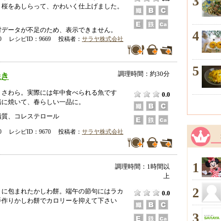
3
。桜をあしらって、かわいく仕上げました。
データが不足のため、表示できません。
4
-00 レシピID：9669 投稿者：
サラヤ株式会社
5
調理時間：約30分
焼き
、さわら。実際には年中食べられる魚です
0.0
緒に焼いて、春らしい一品に。
脂質、コレステロール
-00 レシピID：9670 投稿者：
サラヤ株式会社
1
調理時間：1時間以
上
2
りに包まれたかしわ餅。端午の節句にはラカ
0.0
手作りかしわ餅でカロリーを抑えて下さい
3