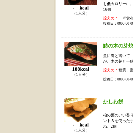
も低カロリーに
- kcal
16個
（1人分）
控えめ：
※食材
投稿日：0000-00
鰆の木の芽
魚に春と書いて
が、木の芽と一
188kcal
控えめ：
糖質、
（1人分）
投稿日：0000-00
かしわ餅
柏の葉のいい香
ントＳを使った
- kcal
ね。2個
（1人分）