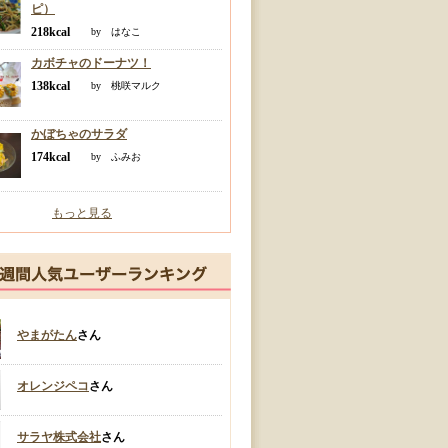
ピ）
218kcal
by はなこ
カボチャのドーナツ！
138kcal
by 桃咲マルク
かぼちゃのサラダ
174kcal
by ふみお
もっと見る
やまがたん
さん
オレンジペコ
さん
サラヤ株式会社
さん