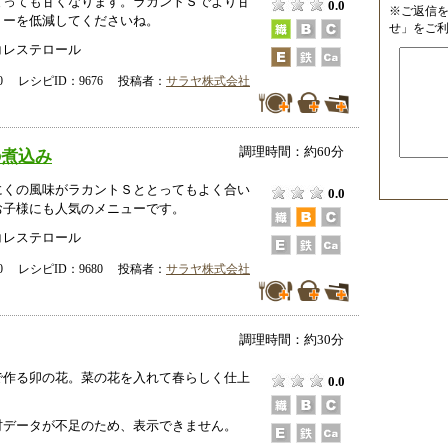
とっても甘くなります。ラカントＳでより甘
0.0
※ご返信
リーを低減してくださいね。
せ」をご
コレステロール
-00 レシピID：9676 投稿者：
サラヤ株式会社
調理時間：約60分
の煮込み
にくの風味がラカントＳととってもよく合い
0.0
お子様にも人気のメニューです。
コレステロール
-00 レシピID：9680 投稿者：
サラヤ株式会社
調理時間：約30分
で作る卯の花。菜の花を入れて春らしく仕上
0.0
データが不足のため、表示できません。