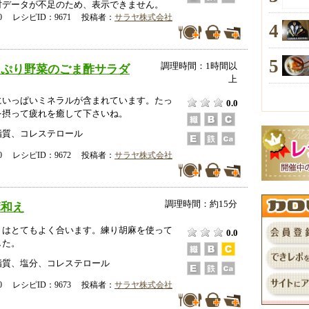
データが不足のため、表示できません。
-00 レシピID：9671 投稿者：
サラヤ株式会社
4
5
調理時間：1時間以
っぷり野菜のごま酢サラダ
上
にいっぱいミネラルが含まれています。たっ
0.0
を摂って疲れを癒して下さいね。
脂質、コレステロール
-00 レシピID：9672 投稿者：
サラヤ株式会社
調理時間：約15分
麻和え
Ｓはとてもよく合います。練り胡麻を使って
0.0
した。
脂質、塩分、コレステロール
-00 レシピID：9673 投稿者：
サラヤ株式会社