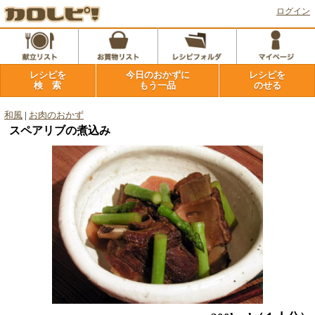
ログイン
レシピを
今日のおかずに
レシピを
検 索
もう一品
のせる
和風
|
お肉のおかず
スペアリブの煮込み