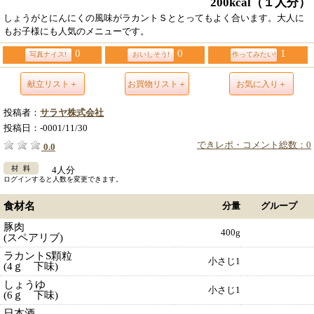
200kcal
（１人分）
しょうがとにんにくの風味がラカントＳととってもよく合います。大人に
もお子様にも人気のメニューです。
0
0
1
写真ナイス!
おいしそう!
作ってみたい!
献立リスト＋
お買物リスト＋
お気に入り＋
投稿者：
サラヤ株式会社
投稿日：
-0001/11/30
できレポ・コメント総数：0
0.0
4人分
ログインすると人数を変更できます。
食材名
分量
グループ
豚肉
400g
(スペアリブ)
ラカントS顆粒
小さじ1
(4ｇ 下味)
しょうゆ
小さじ1
(6ｇ 下味)
日本酒