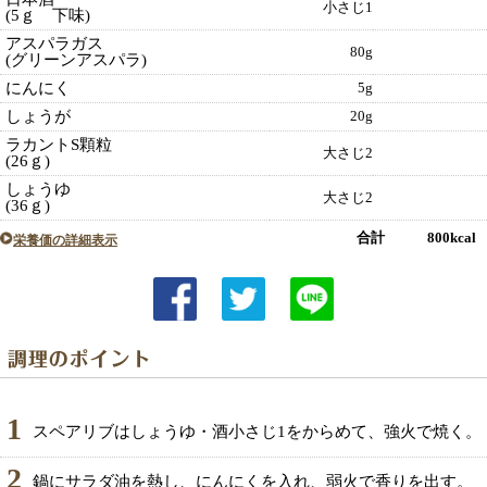
小さじ1
(5ｇ 下味)
アスパラガス
80g
(グリーンアスパラ)
にんにく
5g
しょうが
20g
ラカントS顆粒
大さじ2
(26ｇ)
しょうゆ
大さじ2
(36ｇ)
合計 800kcal
栄養価の詳細表示
1
スペアリブはしょうゆ・酒小さじ1をからめて、強火で焼く。
2
鍋にサラダ油を熱し、にんにくを入れ、弱火で香りを出す。