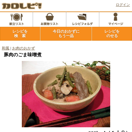
ログイン
レシピを
今日のおかずに
レシピを
検 索
もう一品
のせる
和風
|
お肉のおかず
豚肉のごま味噌煮