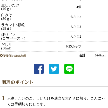
生しいたけ
4個
(40ｇ)
白みそ
大さじ2
(30ｇ)
ラカントS顆粒
大さじ3
(39ｇ)
練りゴマ
大さじ2
(ゴマペースト)
だし汁
0.25カップ
(50ml)
合計 664kcal
栄養価の詳細表示
1
人参、たけのこ、しいたけを適当な大きさに切り、こんにゃ
くは手綱切りにします。