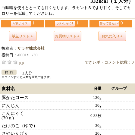
332kcal
（１人分）
白味噌を使うととっても甘くなります。ラカントＳでより甘く、そしてカ
ロリーを低減してくださいね。
1
1
0
写真ナイス!
おいしそう!
作ってみたい!
献立リスト＋
お買物リスト＋
お気に入り＋
投稿者：
サラヤ株式会社
投稿日：
-0001/11/30
できレポ・コメント総数：0
0.0
2人分
ログインすると人数を変更できます。
食材名
分量
グループ
豚かたロース
120g
にんじん
30g
こんにゃく
0.33枚
(30ｇ)
たけのこ（ゆで）
30g
さやいんげん
20g