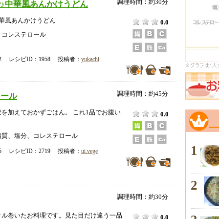
調理時間：約30分
♪中華風あんかけうどん
中華風あんかけうどん
0.0
、コレステロール
-02 レシピID：1958 投稿者：
yukachi
調理時間：約45分
ロール
を加えておかずごはん。 これ1品でお腹い
0.0
脂質、塩分、コレステロール
1
-25 レシピID：2719 投稿者：
ui.vege
2
調理時間：約30分
クル巻いたお料理です。見た目だけ違う一品
0.0