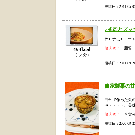
投稿日：2011-05
♪豚肉とズッ
作り方はとっても
控えめ：
、脂質
464kcal
（1人分）
投稿日：2011-09
自家製栗の
自分で作った栗の
厚・・・・、美
控えめ：
※食材
投稿日：2020-09