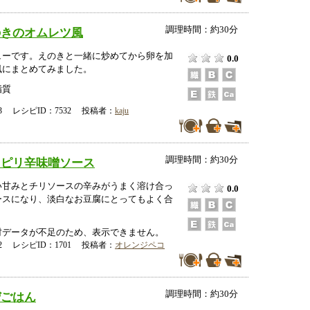
調理時間：約30分
のきのオムレツ風
ューです。えのきと一緒に炒めてから卵を加
0.0
風にまとめてみました。
脂質
-23 レシピID：7532 投稿者：
kaju
調理時間：約30分
キピリ辛味噌ソース
い甘みとチリソースの辛みがうまく溶け合っ
0.0
ースになり、淡白なお豆腐にとってもよく合
データが不足のため、表示できません。
-12 レシピID：1701 投稿者：
オレンジペコ
調理時間：約30分
ぜごはん