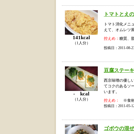
トマトとえ
トマト消化メニ
えて、オムレツ
141kcal
控えめ：
糖質、
（1人分）
投稿日：2011-08
豆腐ステー
西京味噌の優し
てコクのあるソ
います。
- kcal
（1人分）
控えめ：
※食材
投稿日：2011-05
ゴボウの混