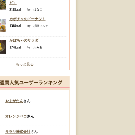
ピ）
218kcal
by はなこ
カボチャのドーナツ！
138kcal
by 桃咲マルク
かぼちゃのサラダ
174kcal
by ふみお
もっと見る
やまがたん
さん
オレンジペコ
さん
サラヤ株式会社
さん