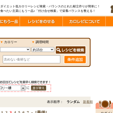
ダイエット低カロリーレシピ検索・バランスのとれた献立作りが簡単に！
食べたい主菜にもう一品♪「付け合せ検索」で栄養バランスを整える！
▼
カロリー
▼
調理時間
表示順序：
ランダム
新着順
1
2
3
4
5
6
7
»
[最後]