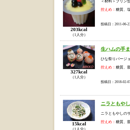
＜材料＞プリン
控えめ：
糖質、
投稿日：2011-06
203kcal
（1人分）
生ハムの手
ひな祭りバージ
控えめ：
糖質、
327kcal
（1人分）
投稿日：2018-02
ニラともや
ニラともやしの
控えめ：
糖質、
15kcal
（1人分）