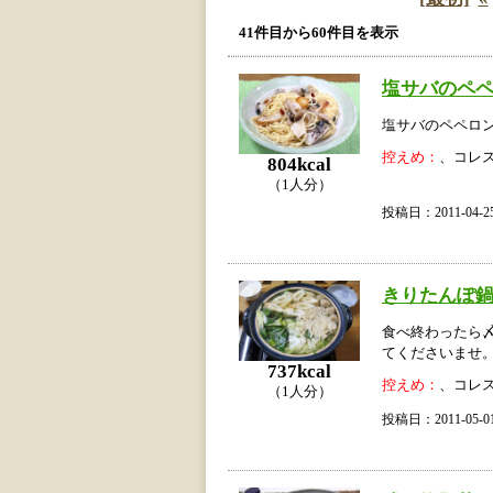
41件目から60件目を表示
塩サバのペ
塩サバのペペロ
控えめ：
、コレ
804kcal
（1人分）
投稿日：2011-04
きりたんぽ
食べ終わったら
てくださいませ
737kcal
控えめ：
、コレ
（1人分）
投稿日：2011-05