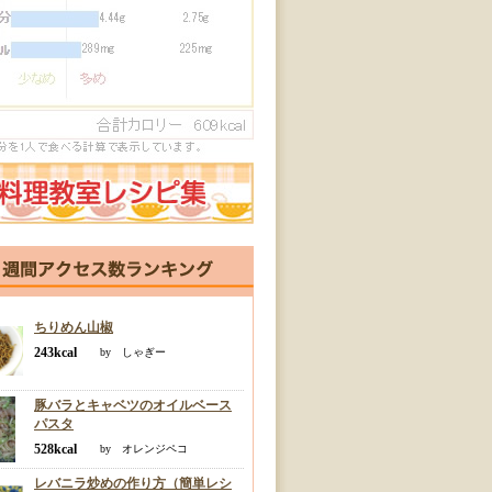
ちりめん山椒
243kcal
by しゃぎー
豚バラとキャベツのオイルベース
パスタ
528kcal
by オレンジペコ
レバニラ炒めの作り方（簡単レシ