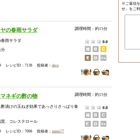
※ご返信
せ」をご
調理時間：約15分
ーヤの春雨サラダ
の春雨サラダ
0.0
塩分
-09 レシピID：7138 投稿者：
deco
調理時間：約15分
タマネギの酢の物
も酢漬けの玉ねぎ効果であっさりさっぱり食
0.0
脂質、コレステロール
-08 レシピID：7098 投稿者：
minto77