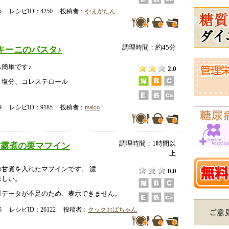
-05 レシピID：4250 投稿者：
やまがたん
調理時間：約45分
キーニのパスタ♪
簡単です♪
2.0
、塩分、コレステロール
-29 レシピID：9185 投稿者：
makio
調理時間：1時間以
甘露煮の栗マフイン
上
甘煮を入れたマフインです。 濃
0.0
味しい。
データが不足のため、表示できません。
-25 レシピID：26122 投稿者：
クックおばちゃん