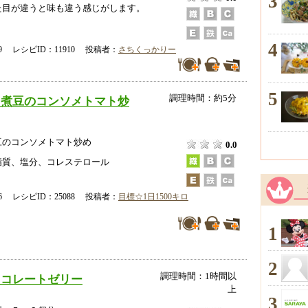
3
た目が違うと味も違う感じがします。
4
-19 レシピID：11910 投稿者：
さちくっかりー
5
調理時間：約5分
と煮豆のコンソメトマト炒
豆のコンソメトマト炒め
0.0
脂質、塩分、コレステロール
-16 レシピID：25088 投稿者：
目標☆1日1500キロ
1
2
調理時間：1時間以
ョコレートゼリー
上
3