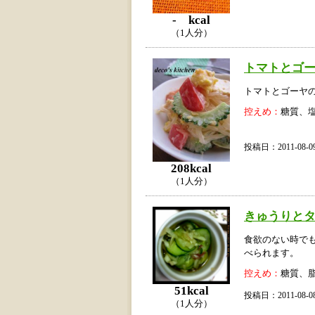
- kcal
（1人分）
トマトとゴ
トマトとゴーヤ
控えめ：
糖質、
投稿日：2011-08
208kcal
（1人分）
きゅうりと
食欲のない時で
べられます。
控えめ：
糖質、
51kcal
投稿日：2011-08
（1人分）