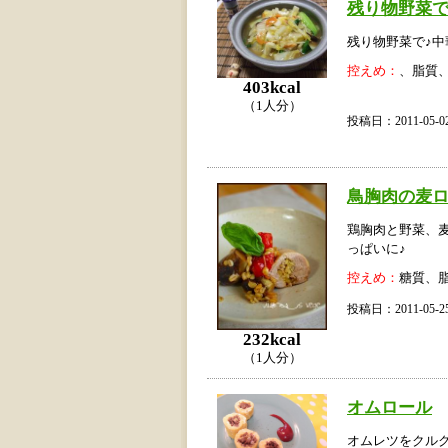
残り物野菜で
残り物野菜で♪
控えめ：
、脂質
403kcal
（1人分）
投稿日：2011-05
鳥胸肉の麦
鶏胸肉と野菜、麦
っぱいに♪
控えめ：
糖質、
投稿日：2011-05
232kcal
（1人分）
オムロール
オムレツをクル