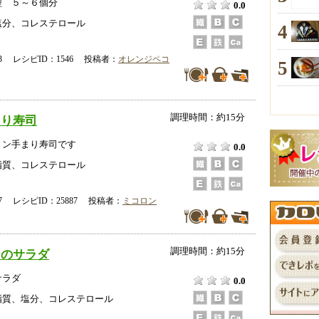
型 ５～６個分
0.0
塩分、コレステロール
4
-23 レシピID：1546 投稿者：
オレンジペコ
5
調理時間：約15分
まり寿司
ョン手まり寿司です
0.0
脂質、コレステロール
-07 レシピID：25887 投稿者：
ミコロン
調理時間：約15分
しのサラダ
サラダ
0.0
脂質、塩分、コレステロール