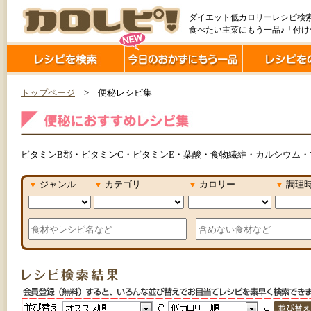
ダイエット低カロリーレシピ検
食べたい主菜にもう一品♪「付
トップページ
> 便秘レシピ集
ビタミンB郡・ビタミンC・ビタミンE・葉酸・食物繊維・カルシウム・
▼
ジャンル
▼
カテゴリ
▼
カロリー
▼
調理