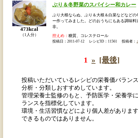
ぶり＆冬野菜のスパイシー和カレー
ぶり大根ならぬ、ぶり＆大根＆白菜などなどの
ー作ってみました。どのおうちにもある調味料
非。
473kcal
（1人分）
控えめ：
糖質、コレステロール
投稿日：2011-07-12 レシピID：11561 投稿者：
1
»
[最後]
投稿いただいているレシピの栄養価バラン
分析・分類しおすすめしています。
管理栄養士監修のもと、予防医学・栄養学
ランスを指標化しています。
環境・生活習慣などにより個人差がありま
できるものではありません。