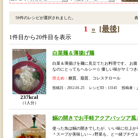
59件のレシピが選択されました。
1
»
[最後]
1件目から20件目を表示
白菜麺＆薄揚げ麺
白菜＆薄揚げを麺に見立てたお料理です。 お
なのにとってもヘルシー☆ 優しい味がヤミつ
控えめ：
糖質、脂質、コレステロール
投稿日：2012-01-25 レシピID：13145 投稿者：
237kcal
（1人分）
鰯の開きでお手軽アクアパッツア風
使った魚は鰯の開きでしたが、いい味に仕上が
＾スープが美味しい～♪野菜も、と一緒プチヴ