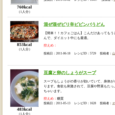
760kcal
（1人分）
混ぜ混ぜピリ辛ビビンバうどん
【簡単！！カフェごはん】こんだけあってもう
んで、ダイエット中にも最適。
853kcal
控えめ：
（1人分）
投稿日：2011-06-18 レシピID：5729 投稿者：
豆腐と卵のしょうがスープ
スープもしょうがの香りが効いていて、身体が
ります。食欲も刺激されて、豆腐や野菜もたっ
ちゃいます。
控えめ：
糖質
投稿日：2011-05-13 レシピID：1628 投稿者：
483kcal
（1人分）