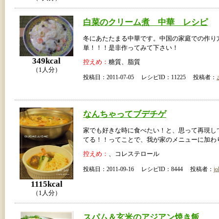
白菜のクリーム煮 中華 レシピ
冬にあたたまる中華です。中国の家庭での作り
単！！！是非作ってみて下さい！
349kcal
控えめ：
糖質、脂質
（1人分）
投稿日：2011-07-05 レシピID：11225 投稿者：
なんちゃってブデチゲ
家でも好きな時に食べたい！と、思って再現し
てる！！ってことで、我が家のメニューに加わ
控えめ：
、コレステロール
投稿日：2011-09-16 レシピID：8444 投稿者：
jo
1115kcal
（1人分）
スパム＆玄米のアジアン焼き飯