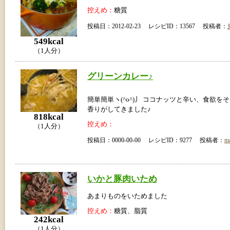
控えめ：
糖質
投稿日：2012-02-23 レシピID：13567 投稿者：
549kcal
（1人分）
グリーンカレー♪
簡単簡単ヽ(^o^)丿 ココナッツと辛い、食欲を
香りがしてきました♪
818kcal
控えめ：
（1人分）
投稿日：0000-00-00 レシピID：9277 投稿者：
m
いかと豚肉いため
あまりものをいためました
控えめ：
糖質、脂質
242kcal
（1人分）