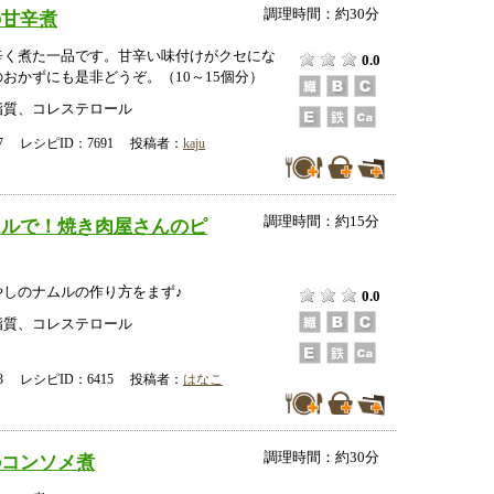
調理時間：約30分
の甘辛煮
辛く煮た一品です。甘辛い味付けがクセにな
0.0
おかずにも是非どうぞ。（10～15個分）
脂質、コレステロール
-27 レシピID：7691 投稿者：
kaju
調理時間：約15分
ムルで！焼き肉屋さんのピ
やしのナムルの作り方をまず♪
0.0
脂質、コレステロール
-13 レシピID：6415 投稿者：
はなこ
調理時間：約30分
のコンソメ煮