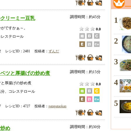
調理時間：約45分
のクリーミー豆乳
1
かがですかぁ～。
0.0
コレステロール
2
-02 レシピID：2481 投稿者：
ずんだ
3
調理時間：約15分
ャベツと厚揚げの炒め煮
4
ツと厚揚げの炒め煮
0.0
塩分、コレステロール
5
-17 レシピID：4727 投稿者：
patapataokan
調理時間：約30分
噌炒め