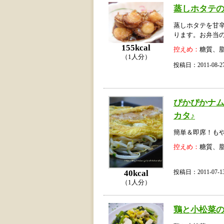
蒸しホタテ
蒸しホタテを甘
ります。お弁当の
155kcal
控えめ：
糖質、
（1人分）
投稿日：2011-08
ぴかぴかナ
カタ♪
簡単＆即席！も
控えめ：
糖質、
40kcal
投稿日：2011-07
（1人分）
鶏と小松菜