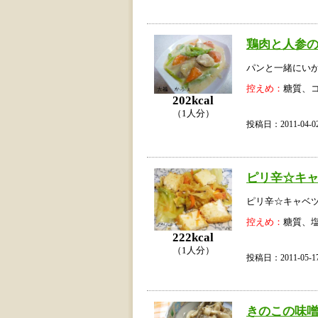
鶏肉と人参
パンと一緒にい
控えめ：
糖質、
202kcal
（1人分）
投稿日：2011-04
ピリ辛☆キ
ピリ辛☆キャベ
控えめ：
糖質、
222kcal
（1人分）
投稿日：2011-05
きのこの味