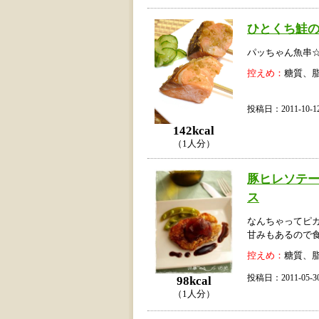
ひとくち鮭
パッちゃん魚串
控えめ：
糖質、
投稿日：2011-10
142kcal
（1人分）
豚ヒレソテ
ス
なんちゃってピカ
甘みもあるので食
控えめ：
糖質、
投稿日：2011-05
98kcal
（1人分）