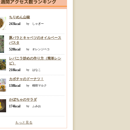
ちりめん山椒
243kcal
by しゃぎー
豚バラとキャベツのオイルベース
パスタ
528kcal
by オレンジペコ
レバニラ炒めの作り方（簡単レシ
ピ）
218kcal
by はなこ
カボチャのドーナツ！
138kcal
by 桃咲マルク
かぼちゃのサラダ
174kcal
by ふみお
もっと見る