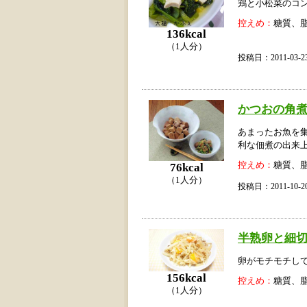
鶏と小松菜のコ
控えめ：
糖質、
136kcal
（1人分）
投稿日：2011-03
かつおの角
あまったお魚を
利な佃煮の出来
控えめ：
糖質、
76kcal
（1人分）
投稿日：2011-10
半熟卵と細
卵がモチモチし
156kcal
控えめ：
糖質、
（1人分）