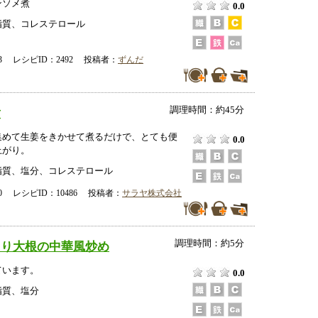
ンソメ煮
0.0
脂質、コレステロール
-23 レシピID：2492 投稿者：
ずんだ
調理時間：約45分
煮
集めて生姜をきかせて煮るだけで、とても便
0.0
上がり。
脂質、塩分、コレステロール
-20 レシピID：10486 投稿者：
サラヤ株式会社
調理時間：約5分
切り大根の中華風炒め
ています。
0.0
脂質、塩分