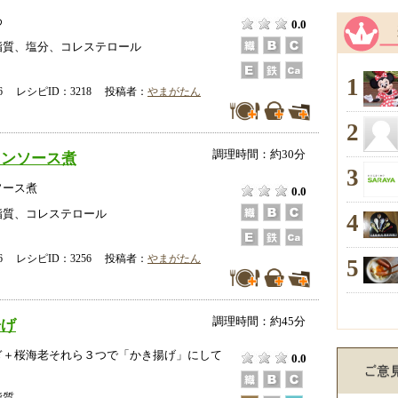
め
0.0
脂質、塩分、コレステロール
1
-16 レシピID：3218 投稿者：
やまがたん
2
調理時間：約30分
インソース煮
3
ソース煮
0.0
脂質、コレステロール
4
-16 レシピID：3256 投稿者：
やまがたん
5
調理時間：約45分
揚げ
ぎ＋桜海老それら３つで「かき揚げ」にして
0.0