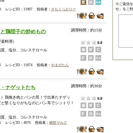
脂質
※ご返信
せ」をご
-19 レシピID：11907 投稿者：
さちくっかりー
調理時間：約15分
しと鶏団子の炒めもの
野菜料理）
0.0
脂質、塩分、コレステロール
-25 レシピID：11874 投稿者：
やまがたん
調理時間：約30分
ン・ナゲットたち
！）鶏挽き肉とパンの耳！で出来たナゲッ
0.0
だと堅くなりがちなのにパン耳でシットリ！
脂質、塩分、コレステロール
-25 レシピID：4970 投稿者：
桃咲マルク