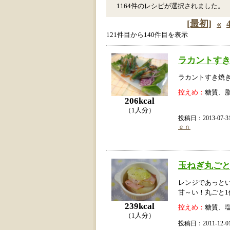
1164件のレシピが選択されました。
[最初]
«
121件目から140件目を表示
ラカントす
ラカントすき焼
控えめ：
糖質、
206kcal
（1人分）
投稿日：2013-07
ｅｎ
玉ねぎ丸ごと
レンジであっと
甘～い！丸ごと1
239kcal
控えめ：
糖質、
（1人分）
投稿日：2011-12