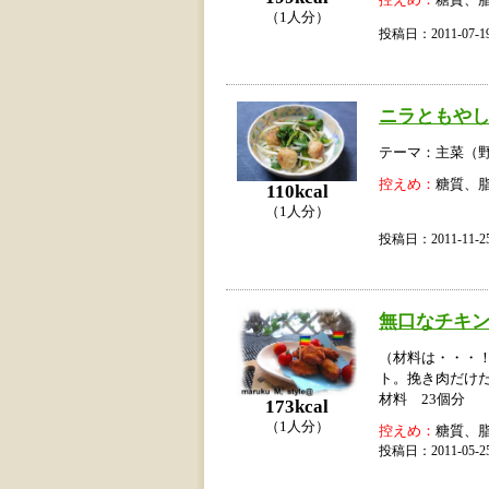
控えめ：
糖質、
（1人分）
投稿日：2011-07
ニラともや
テーマ：主菜（
控えめ：
糖質、
110kcal
（1人分）
投稿日：2011-11
無口なチキ
（材料は・・・
ト。挽き肉だけ
材料 23個分
173kcal
（1人分）
控えめ：
糖質、
投稿日：2011-05