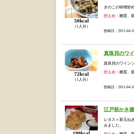
きのこの味噌炒
控えめ：
糖質、
50kcal
（1人分）
投稿日：2011-04
真珠貝のワ
真珠貝のワイン
控えめ：
糖質、
72kcal
（1人分）
投稿日：2011-04
江戸前かき
レタス＋新玉ね
みました。
199kcal