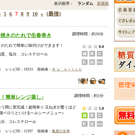
表示順序：
ランダム
新着順
4
5
6
7
8
9
10
»
[最後]
調理時間：約30分
き焼きのたれで生春巻き
きのたれで簡単に味付けができます！
0.0
脂質、塩分、コレステロール
-31 レシピID：19333 投稿者：
Ｎ´ｓ ｋｉｔｃｈ
調理時間：約5分
！簡単レンジ蒸し♪
いう間に実完成！超簡単☆ 玉ねぎが驚くほど
1.0
個ペロリといけるヘルシーメニュー♪
塩分、コレステロール
-01 レシピID：12197 投稿者：
亀屋の女将