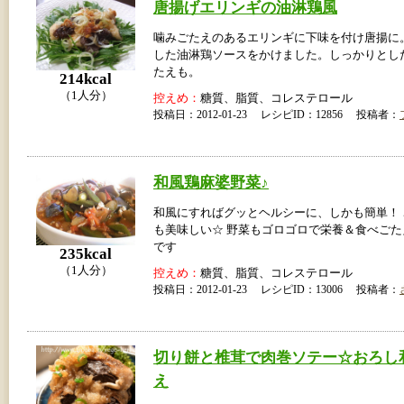
唐揚げエリンギの油淋鶏風
噛みごたえのあるエリンギに下味を付け唐揚に
した油淋鶏ソースをかけました。しっかりとし
たえも。
214kcal
（1人分）
控えめ：
糖質、脂質、コレステロール
投稿日：2012-01-23 レシピID：12856 投稿者：
和風鶏麻婆野菜♪
和風にすればグッとヘルシーに、しかも簡単！
も美味しい☆ 野菜もゴロゴロで栄養＆食べご
です
235kcal
（1人分）
控えめ：
糖質、脂質、コレステロール
投稿日：2012-01-23 レシピID：13006 投稿者：
切り餅と椎茸で肉巻ソテー☆おろし
え