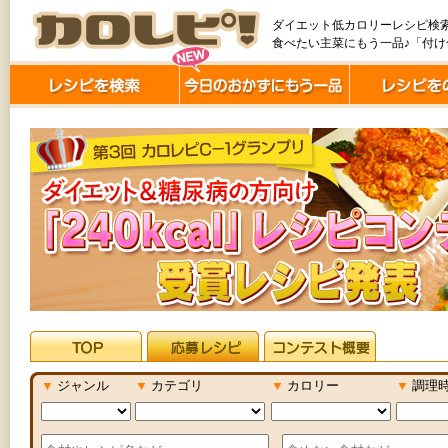
ダイエット低カロリーレシピ検
食べたい主菜にもう一品♪「付
▼
ジャンル
▼
カテゴリ
▼
カロリー
▼
調理