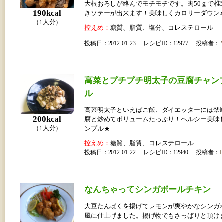
大根おろしが絡んでモチモチです。肉50ｇで椎
190kcal
きソテーが出来ます！美味しくカロリーダウン
（1人分）
控えめ：
糖質、脂質、塩分、コレステロール
投稿日：2012-01-23 レシピID：12977 投稿者：
高菜とプチプチ明太子の豆腐チャン
ル
高菜明太子といえばご飯、ダイエッターには禁
200kcal
腐と炒めてボリュームたっぷり！ヘルシー美味
（1人分）
ンプル★
控えめ：
糖質、脂質、コレステロール
投稿日：2012-01-22 レシピID：12940 投稿者：
なんちゃってシンガポールチキン
大豆たんぱくを揚げてレモンが爽やかなシンガ
風に仕上げました。揚げ物でもさっぱりと頂けま