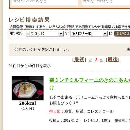
65件のレシピが選択されました。
[最初]
«
2
»
[最後]
21件目から40件目を表示
鶏ミンチミルフィーユのきのこあん
け
15分で出来る、ボリュームたっぷり家族も見た目
206kcal
お腹もびっくり!!
（1人分）
控えめ：
糖質、脂質、コレステロール
投稿日：2012-01-24 レシピID：13042 投稿者：