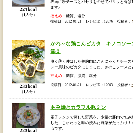
表面に粉チーズとパセリをのせてパリッと香ば
ます♪
221kcal
（1人分）
控えめ：
糖質、塩分
投稿日：2012-01-21 レシピID：12876 投稿者：
かれ～な鶏こんピカタ キノコソー
添え
薄く薄く伸ばした鶏胸肉にこんにゃくとチーズ
レー風味のピカタにしました。きのこソースと
控えめ：
糖質、脂質、塩分
投稿日：2012-01-21 レシピID：12903 投稿者：
233kcal
（1人分）
あみ焼きカラフル豚ミン
電子レンジで蒸した野菜を、少量の豚肉で包み
した。じゅわっと味の浸みた野菜がたっぷり！
点です。
223kcal