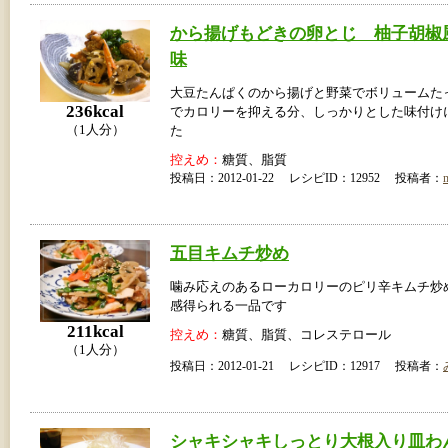
から揚げもどきの卵とじ 柚子胡椒
味
大豆たんぱくのから揚げと野菜でボリュームた
236kcal
でカロリーを抑える分、しっかりとした味付け
（1人分）
た
控えめ：
糖質、脂質
投稿日：2012-01-22 レシピID：12952 投稿者：
五目キムチ炒め
噛み応えのあるローカロリーのピリ辛キムチ炒
感得られる一品です
211kcal
控えめ：
糖質、脂質、コレステロール
（1人分）
投稿日：2012-01-21 レシピID：12917 投稿者：
シャキシャキしっとり大根入り皿わ