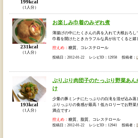
199kcal
（1人分）
お楽しみ巾着のみぞれ煮
薄揚げの中にたくさんの具を入れて大根おろし
巾着を開けたときカラフルな具が出てくると嬉
231kcal
控えめ：
糖質、コレステロール
（1人分）
投稿日：2012-01-22 レシピID：12958 投稿者：
ぷりぷり肉団子のたっぷり野菜あん
け
少量の豚ミンチにたっぷりの白滝を混ぜ込み蒸
193kcal
ぷりっぷりの食感が最高！低カロリーでお野菜
（1人分）
満点です♪
控えめ：
糖質、脂質、コレステロール
投稿日：2012-01-22 レシピID：12941 投稿者：