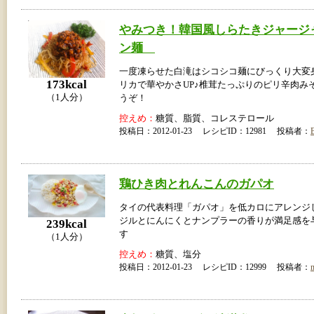
やみつき！韓国風しらたきジャージ
ン麺
一度凍らせた白滝はシコシコ麺にびっくり大変身
173kcal
リカで華やかさUP♪椎茸たっぷりのピリ辛肉み
（1人分）
うぞ！
控えめ：
糖質、脂質、コレステロール
投稿日：2012-01-23 レシピID：12981 投稿者：
鶏ひき肉とれんこんのガパオ
タイの代表料理「ガパオ」を低カロにアレンジ
ジルとにんにくとナンプラーの香りが満足感を
239kcal
す
（1人分）
控えめ：
糖質、塩分
投稿日：2012-01-23 レシピID：12999 投稿者：