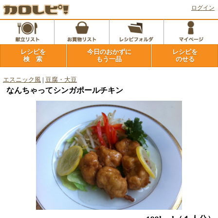
ログイン
レシピを
今日のおかずに
レシピを
検 索
もう一品
のせる
エスニック風
|
豆腐・大豆
なんちゃってシンガポールチキン