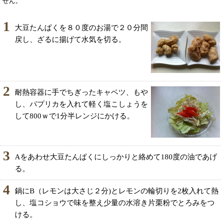
せん。
1
大豆たんぱくを８０度のお湯で２０分間
戻し、ざるに揚げて水気を切る。
2
耐熱容器に手でちぎったキャベツ、もや
し、パプリカを入れて軽く塩こしょうを
して800ｗで1分半レンジにかける。
3
Aをあわせ大豆たんぱくにしっかりと絡めて180度の油であげ
る。
4
鍋にB（レモンは大さじ２分)とレモンの輪切りを2枚入れて熱
し、塩コショウで味を整え少量の水溶き片栗粉でとろみをつ
ける。