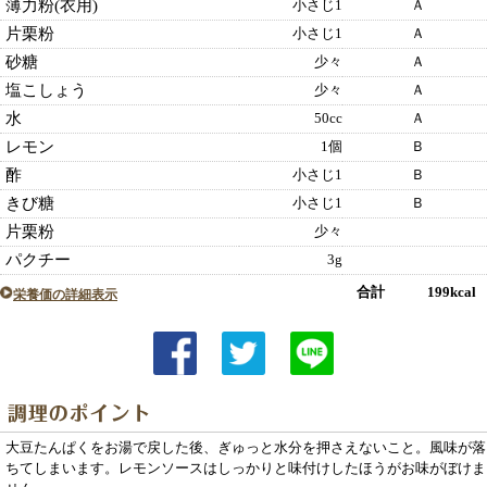
薄力粉(衣用)
小さじ1
Ａ
片栗粉
小さじ1
Ａ
砂糖
少々
Ａ
塩こしょう
少々
Ａ
水
50cc
Ａ
レモン
1個
Ｂ
酢
小さじ1
Ｂ
きび糖
小さじ1
Ｂ
片栗粉
少々
パクチー
3g
合計 199kcal
栄養価の詳細表示
大豆たんぱくをお湯で戻した後、ぎゅっと水分を押さえないこと。風味が落
ちてしまいます。レモンソースはしっかりと味付けしたほうがお味がぼけま