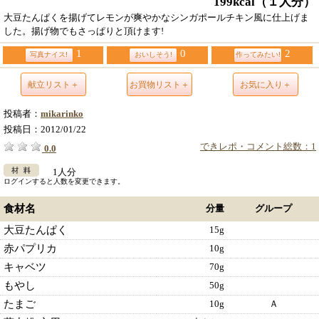
199kcal
（１人分）
大豆たんぱくを揚げてレモンが爽やかなシンガポールチキン風に仕上げま
した。揚げ物でもさっぱりと頂けます!
1
0
2
写真ナイス!
おいしそう!
作ってみたい!
献立リスト＋
お買物リスト＋
お気に入り＋
投稿者：
mikarinko
投稿日：
2012/01/22
できレポ・コメント総数：1
0.0
1人分
ログインすると人数を変更できます。
食材名
分量
グループ
大豆たんぱく
15g
赤パプリカ
10g
キャベツ
70g
もやし
50g
たまご
10g
Ａ