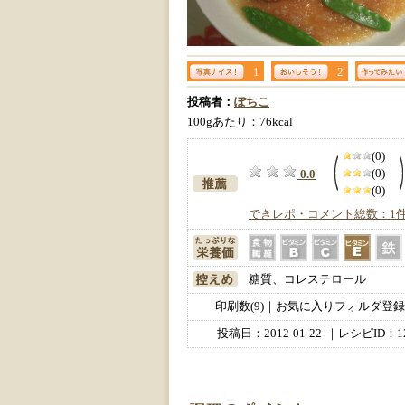
1
2
投稿者：
ぽちこ
100gあたり：76kcal
(0)
(0)
0.0
(0)
できレポ・コメント総数：1
糖質、コレステロール
印刷数(9)｜お気に入りフォルダ登録数
投稿日：
2012-01-22
｜レシピID：12