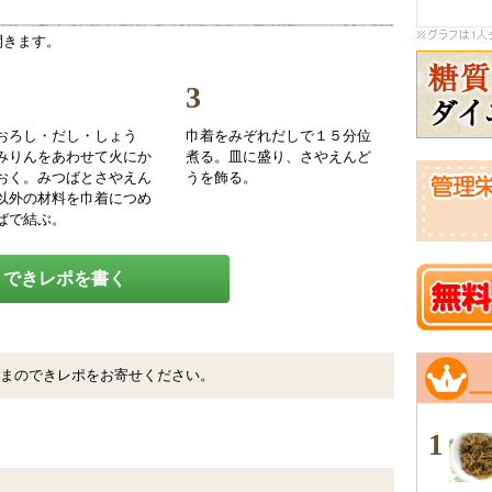
開きます。
3
おろし・だし・しょう
巾着をみぞれだしで１５分位
みりんをあわせて火にか
煮る。皿に盛り、さやえんど
おく。みつばとさやえん
うを飾る。
以外の材料を巾着につめ
ばで結ぶ。
できレポを書く
まのできレポをお寄せください。
1