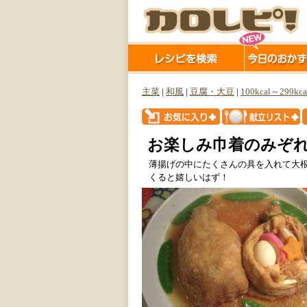
主菜
|
和風
|
豆腐・大豆
|
100kcal～299kca
お楽しみ巾着のみぞ
薄揚げの中にたくさんの具を入れて大
くると嬉しいはず！