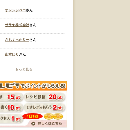
オレンジペコ
さん
サラヤ株式会社
さん
さちくっかりー
さん
山本ゆり
さん
もっと見る