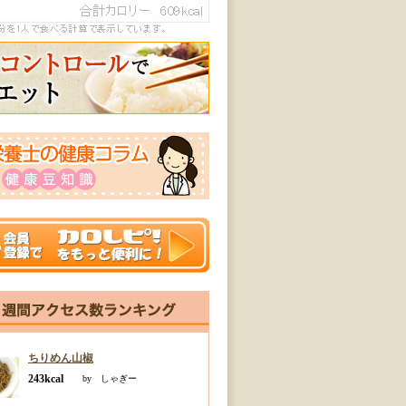
ちりめん山椒
243kcal
by しゃぎー