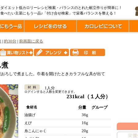
ダイエット低カロリーレシピ検索・バランスのとれた献立作りが簡単に！
食べたい主菜にもう一品♪「付け合せ検索」で栄養バランスを整える！
l
|
約30分
|
前画面に戻る
れ煮
根おろしで煮ました。巾着を開けたときカラフルな具が出て
1人分
ログインすると人数を変更できます。
231kcal
（１人分）
食材名
分量
グループ
36g
油揚げ
16g
えび
20g
糸こんにゃく