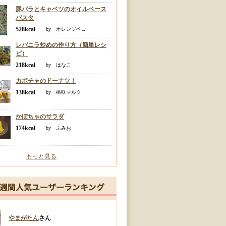
豚バラとキャベツのオイルベース
パスタ
528kcal
by オレンジペコ
レバニラ炒めの作り方（簡単レシ
ピ）
218kcal
by はなこ
カボチャのドーナツ！
138kcal
by 桃咲マルク
かぼちゃのサラダ
174kcal
by ふみお
もっと見る
やまがたん
さん