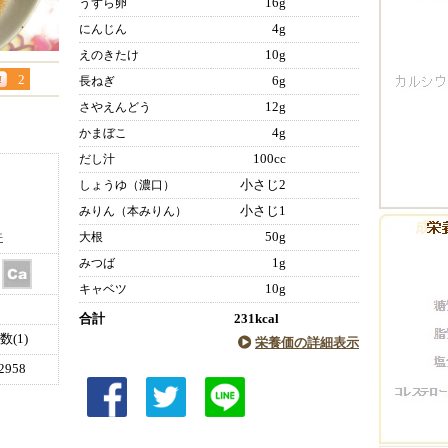
16g
うずら卵
4g
にんじん
10g
えのきたけ
2
6g
長ねぎ
12g
さやえんどう
4g
かまぼこ
100cc
だし汁
小さじ2
しょうゆ（濃口）
小さじ1
みりん（本みりん）
件
50g
大根
1g
みつば
10g
キャベツ
合計
231kcal
(1)
栄養価の詳細表示
958