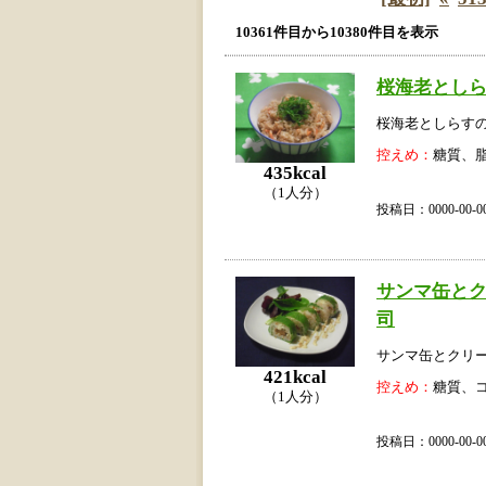
10361件目から10380件目を表示
桜海老とし
桜海老としらす
控えめ：
糖質、
435kcal
（1人分）
投稿日：0000-00
サンマ缶と
司
サンマ缶とクリ
421kcal
控えめ：
糖質、
（1人分）
投稿日：0000-00