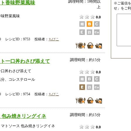
調理時間：1時間以
スト香味野菜風味
※ご返信
上
せ」をご
香味野菜風味
0.0
-00 レシピID：9753 投稿者：
ちびこ
調理時間：約15分
スト一口丼わさび添えて
一口丼わさび添えて
0.0
塩分、コレステロール
-00 レシピID：9754 投稿者：
ちびこ
調理時間：約15分
 包み焼きリングイネ
マトソース 包み焼きリングイネ
0.0