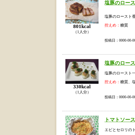
塩豚のロー
塩豚のロースト
控えめ：
糖質
801kcal
（1人分）
投稿日：0000-00
塩豚のロー
塩豚のロースト
控えめ：
糖質、
330kcal
（1人分）
投稿日：0000-00
トマトソース
エビとセロリのト