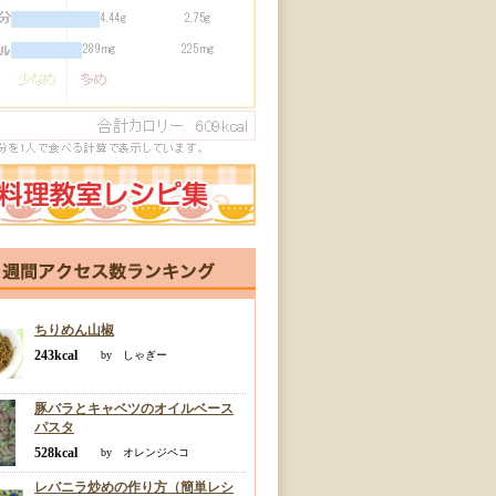
ちりめん山椒
243kcal
by しゃぎー
豚バラとキャベツのオイルベース
パスタ
528kcal
by オレンジペコ
レバニラ炒めの作り方（簡単レシ