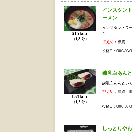
インスタン
ーメン
インスタントラ
615kcal
ン
（1人分）
控えめ：
糖質
投稿日：0000-00
練乳白あん
練乳白あんとい
控えめ：
糖質、
151kcal
（1人分）
投稿日：0000-00
しっとりやわ