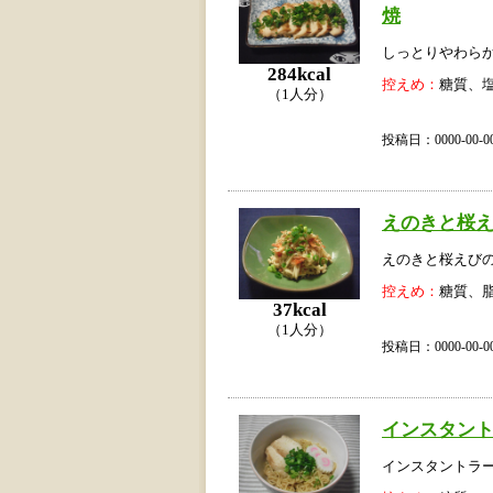
焼
しっとりやわら
284kcal
控えめ：
糖質、
（1人分）
投稿日：0000-00
えのきと桜
えのきと桜えび
控えめ：
糖質、
37kcal
（1人分）
投稿日：0000-00
インスタン
インスタントラ