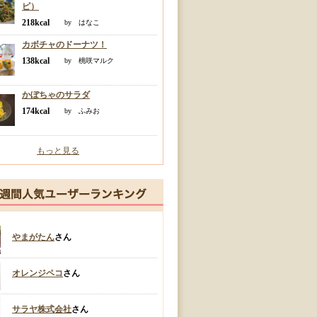
ピ）
218kcal
by はなこ
カボチャのドーナツ！
138kcal
by 桃咲マルク
かぼちゃのサラダ
174kcal
by ふみお
もっと見る
やまがたん
さん
オレンジペコ
さん
サラヤ株式会社
さん