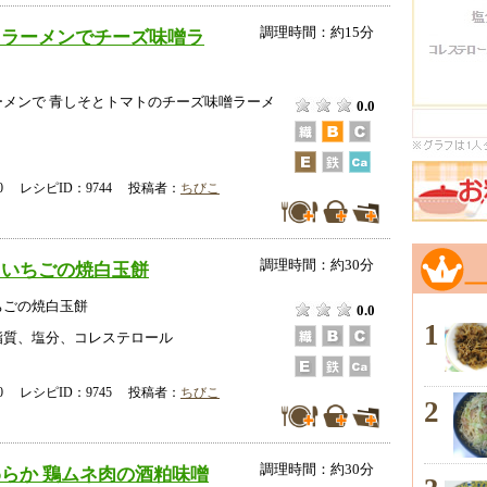
調理時間：約15分
トラーメンでチーズ味噌ラ
ーメンで 青しそとトマトのチーズ味噌ラーメ
0.0
-00 レシピID：9744 投稿者：
ちびこ
調理時間：約30分
といちごの焼白玉餅
ちごの焼白玉餅
0.0
1
脂質、塩分、コレステロール
-00 レシピID：9745 投稿者：
ちびこ
2
調理時間：約30分
らか 鶏ムネ肉の酒粕味噌