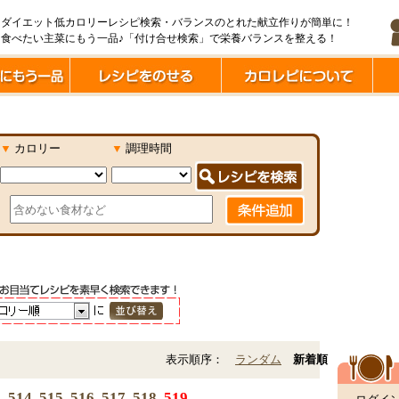
ダイエット低カロリーレシピ検索・バランスのとれた献立作りが簡単に！
食べたい主菜にもう一品♪「付け合せ検索」で栄養バランスを整える！
▼
カロリー
▼
調理時間
表示順序：
ランダム
新着順
3
514
515
516
517
518
519