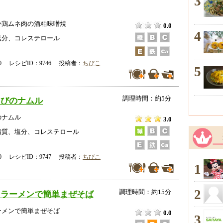
3
か鶏ムネ肉の酒粕味噌焼
0.0
4
塩分、コレステロール
-00 レシピID：9746 投稿者：
ちびこ
5
調理時間：約5分
えびのナムル
のナムル
3.0
脂質、塩分、コレステロール
-00 レシピID：9747 投稿者：
ちびこ
1
2
調理時間：約15分
トラーメンで簡単まぜそば
ーメンで簡単まぜそば
0.0
3