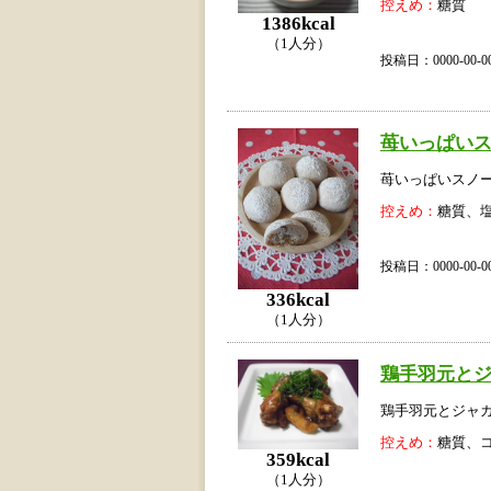
控えめ：
糖質
1386kcal
（1人分）
投稿日：0000-00
苺いっぱい
苺いっぱいスノ
控えめ：
糖質、
投稿日：0000-00
336kcal
（1人分）
鶏手羽元と
鶏手羽元とジャ
控えめ：
糖質、
359kcal
（1人分）