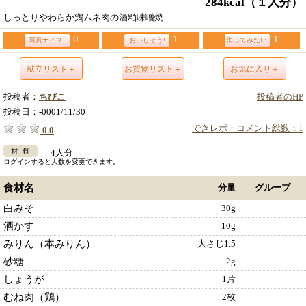
284kcal
（１人分）
しっとりやわらか鶏ムネ肉の酒粕味噌焼
0
1
1
写真ナイス!
おいしそう!
作ってみたい!
献立リスト＋
お買物リスト＋
お気に入り＋
投稿者：
ちびこ
投稿者のHP
投稿日：
-0001/11/30
できレポ・コメント総数：1
0.0
4人分
ログインすると人数を変更できます。
食材名
分量
グループ
白みそ
30g
酒かす
10g
みりん（本みりん）
大さじ1.5
砂糖
2g
しょうが
1片
むね肉（鶏）
2枚