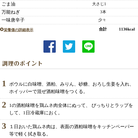
ごま油
大さじ1
万能ねぎ
3本
一味唐辛子
少々
合計 1136kcal
栄養価の詳細表示
1
ボウルに白味噌、酒粕、みりん、砂糖、おろし生姜を入れ、
ホイッパーで混ぜ酒粕味噌をつくる。
2
1の酒粕味噌を鶏ムネ肉全体にぬって、 ぴっちりとラップを
して、1日冷蔵庫におく。
3
１日おいた鶏ムネ肉は、表面の酒粕味噌をキッチンペーパー
等で軽く拭き取る。