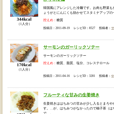
韓国風にアレンジした冷麺です。お肉も野菜も
ょうがとにんにくも効かせてスタミナアップの
344kcal
控えめ：
糖質
（1人分）
投稿日：2011-09-19 レシピID：8527 投稿者：
サーモンのガーリックソテー
サーモンのガーリックソテー
控えめ：
糖質、脂質、塩分、コレステロール
170kcal
（1人分）
投稿日：2011-04-16 レシピID：3281 投稿者：
フルーティな甘みの生姜焼き
生姜焼きははちみつの甘みが少し入るとまろや
す。…が、はちみつがなかったので柚子茶（は
で…。