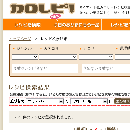
ダイエット低カロリーレシピ検
食べたい主菜にもう一品♪「付
トップページ
> レシピ検索結果
▼
ジャンル
▼
カテゴリ
▼
カロリー
▼
調理
9640件のレシピが選択されました。
[最初]
«
3
»
[最後]