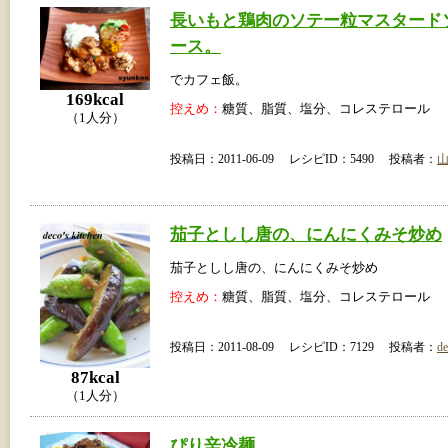
長いもと鶏肉のソテー粒マスタード
ース。
でカフェ飯。
169kcal
控えめ：
糖質、脂質、塩分、コレステロール
（1人分）
投稿日：2011-06-09 レシピID：5490 投稿者：
茄子としし唐の、にんにくみそ炒め
茄子としし唐の、にんにくみそ炒め
控えめ：
糖質、脂質、塩分、コレステロール
投稿日：2011-08-09 レシピID：7129 投稿者：
de
87kcal
（1人分）
ぴり辛冷麺