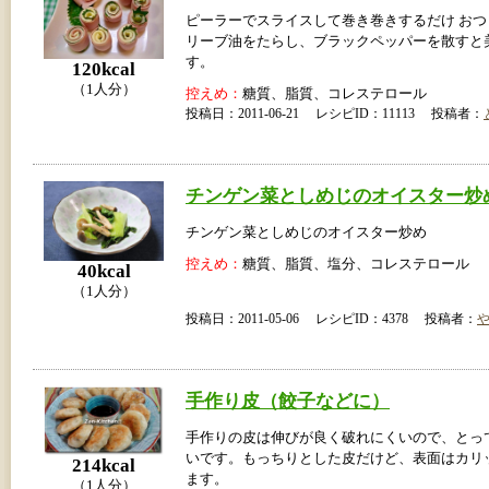
ピーラーでスライスして巻き巻きするだけ お
リーブ油をたらし、ブラックペッパーを散すと
す。
120kcal
（1人分）
控えめ：
糖質、脂質、コレステロール
投稿日：2011-06-21 レシピID：11113 投稿者：
チンゲン菜としめじのオイスター炒
チンゲン菜としめじのオイスター炒め
控えめ：
糖質、脂質、塩分、コレステロール
40kcal
（1人分）
投稿日：2011-05-06 レシピID：4378 投稿者：
手作り皮（餃子などに）
手作りの皮は伸びが良く破れにくいので、とっ
いです。もっちりとした皮だけど、表面はカリ
214kcal
ます。
（1人分）