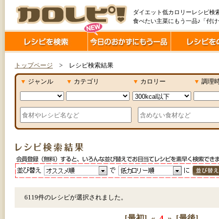
ダイエット低カロリーレシピ検
食べたい主菜にもう一品♪「付
トップページ
> レシピ検索結果
▼
ジャンル
▼
カテゴリ
▼
カロリー
▼
調理
6119件のレシピが選択されました。
[最初]
«
4
»
[最後]