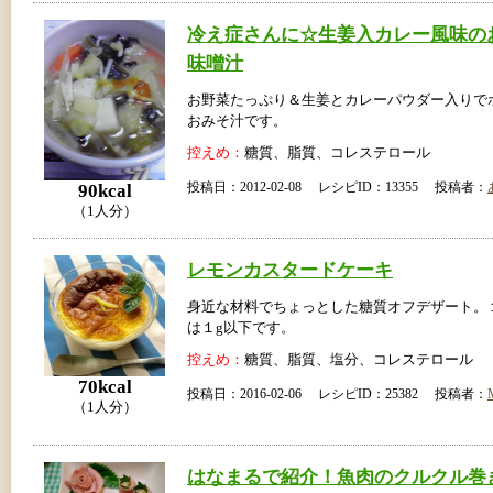
冷え症さんに☆生姜入カレー風味の
味噌汁
お野菜たっぷり＆生姜とカレーパウダー入りで
おみそ汁です。
控えめ：
糖質、脂質、コレステロール
投稿日：2012-02-08 レシピID：13355 投稿者：
90kcal
（1人分）
レモンカスタードケーキ
身近な材料でちょっとした糖質オフデザート。
は１g以下です。
控えめ：
糖質、脂質、塩分、コレステロール
70kcal
投稿日：2016-02-06 レシピID：25382 投稿者：
（1人分）
はなまるで紹介！魚肉のクルクル巻