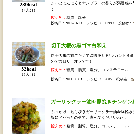
ジルとにんにくとナンプラーの香りが満足感を
239kcal
す
（1人分）
控えめ：
糖質、塩分
投稿日：2012-01-23 レシピID：12999 投稿者：
切干大根の黒ゴマ白和え
切干大根の歯ごたえで満腹感ＵＰ!ラカントＳ
のでカロリーオフです!
52kcal
控えめ：
糖質、脂質、塩分、コレステロール
（1人分）
投稿日：2011-08-03 レシピID：7005 投稿者：
ガーリックラー油de豚挽きチンゲン
ぶっかけ あらびきガーリックラー油de豚挽き
飯にドバっとのせて、食べてくださいね～。
控えめ：
糖質、脂質、塩分、コレステロール