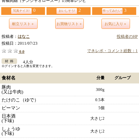
青椒肉絲（チンジャオロースー）の簡単レシピ
0
2
3
写真ナイス!
おいしそう!
作ってみたい!
献立リスト＋
お買物リスト＋
お気に入り＋
投稿者：
はなこ
投稿者のHP
投稿日：
2011/07/23
できレポ・コメント総数：1
0.0
4人分
ログインすると人数を変更できます。
食材名
分量
グループ
豚肉
300g
(又は牛肉)
たけのこ（ゆで）
0.5本
ピーマン
5個
日本酒
大さじ2
(下味)
しょうゆ
大さじ2
(下味)