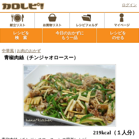
ログイン
レシピを
今日のおかずに
レシピを
検 索
もう一品
のせる
中華風
|
お肉のおかず
青椒肉絲（チンジャオロースー）
219kcal
（１人分）