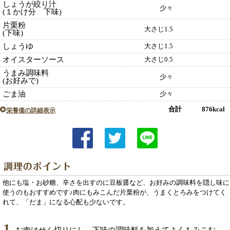
しょうが絞り汁
少々
(１かけ分 下味)
片栗粉
大さじ1.5
(下味)
しょうゆ
大さじ1.5
オイスターソース
大さじ0.5
うまみ調味料
少々
(お好みで)
ごま油
少々
合計 876kcal
栄養価の詳細表示
他にも塩・お砂糖、辛さを出すのに豆板醤など、お好みの調味料を隠し味に
使うのもおすすめです♪肉にもみこんだ片栗粉が、うまくとろみをつけてく
れて、「だま」になる心配も少ないです。
1