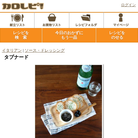
ログイン
レシピを
今日のおかずに
レシピを
検 索
もう一品
のせる
イタリアン
|
ソース・ドレッシング
タプナード