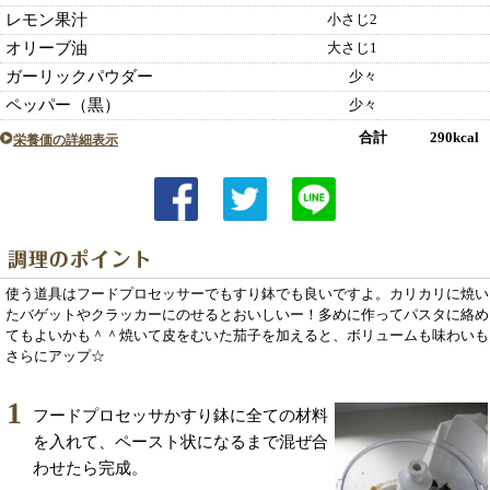
レモン果汁
小さじ2
オリーブ油
大さじ1
ガーリックパウダー
少々
ペッパー（黒）
少々
合計 290kcal
栄養価の詳細表示
使う道具はフードプロセッサーでもすり鉢でも良いですよ。カリカリに焼い
たバゲットやクラッカーにのせるとおいしいー！多めに作ってパスタに絡め
てもよいかも＾＾焼いて皮をむいた茄子を加えると、ボリュームも味わいも
さらにアップ☆
1
フードプロセッサかすり鉢に全ての材料
を入れて、ペースト状になるまで混ぜ合
わせたら完成。