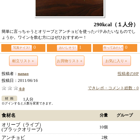
290kcal
（１人分）
簡単に言っちゃうとオリーブとアンチョビを使ったパテみたいなものでし
ょうか。ワインを飲む方にはぜひおすすめー！
0
1
0
写真ナイス!
おいしそう!
作ってみたい!
献立リスト＋
お買物リスト＋
お気に入り＋
投稿者：
nanao
投稿者のHP
投稿日：
2011/06/16
できレポ・コメント総数：0
0.0
1人分
ログインすると人数を変更できます。
食材名
分量
グループ
オリーブ（ライプ）
10個
(ブラックオリーブ)
アンチョビ
2枚