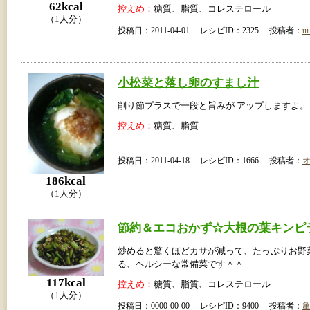
62kcal
控えめ：
糖質、脂質、コレステロール
（1人分）
投稿日：2011-04-01 レシピID：2325 投稿者：
ui
小松菜と落し卵のすまし汁
削り節プラスで一段と旨みが アップしますよ。
控えめ：
糖質、脂質
投稿日：2011-04-18 レシピID：1666 投稿者：
186kcal
（1人分）
節約＆エコおかず☆大根の葉キンピ
炒めると驚くほどカサが減って、たっぷりお野
る、ヘルシーな常備菜です＾＾
117kcal
控えめ：
糖質、脂質、コレステロール
（1人分）
投稿日：0000-00-00 レシピID：9400 投稿者：