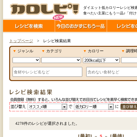
ダイエット低カロリーレシピ検
食べたい主菜にもう一品♪「付
トップページ
> レシピ検索結果
▼
ジャンル
▼
カテゴリ
▼
カロリー
▼
調理
4278件のレシピが選択されました。
[最初]
«
5
»
[最後]