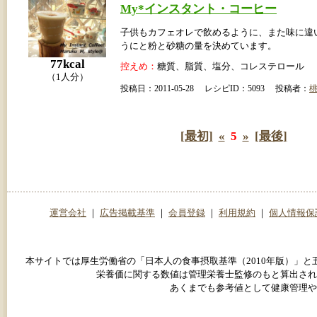
My*インスタント・コーヒー
子供もカフェオレで飲めるように、また味に違
うにと粉と砂糖の量を決めています。
77kcal
控えめ：
糖質、脂質、塩分、コレステロール
（1人分）
投稿日：2011-05-28 レシピID：5093 投稿者：
[最初]
«
5
»
[最後]
運営会社
｜
広告掲載基準
｜
会員登録
｜
利用規約
｜
個人情報保
本サイトでは厚生労働省の「日本人の食事摂取基準（2010年版）」
栄養価に関する数値は管理栄養士監修のもと算出され
あくまでも参考値として健康管理や