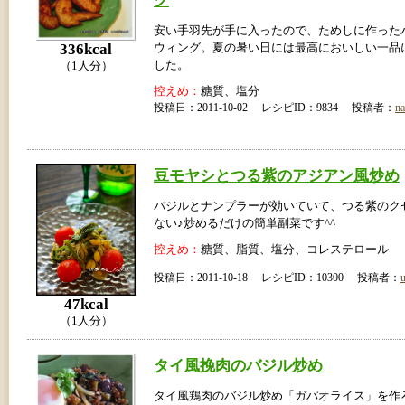
グ
安い手羽先が手に入ったので、ためしに作った
336kcal
ウィング。夏の暑い日には最高においしい一品
した。
（1人分）
控えめ：
糖質、塩分
投稿日：2011-10-02 レシピID：9834 投稿者：
n
豆モヤシとつる紫のアジアン風炒め
バジルとナンプラーが効いていて、つる紫のク
ない♪炒めるだけの簡単副菜です^^
控えめ：
糖質、脂質、塩分、コレステロール
投稿日：2011-10-18 レシピID：10300 投稿者：
u
47kcal
（1人分）
タイ風挽肉のバジル炒め
タイ風鶏肉のバジル炒め「ガパオライス」を作