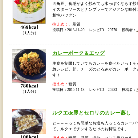
四角豆、食感がよく炒めても水っぽくならず炒
イスターソースとナンプラーでアジアンな味付
相性バツグン
控えめ：
、脂質
469kcal
投稿日：2013-11-20 レシピID：20770 投稿者：
（1人分）
カレーポーク＆エッグ
主食を制限していてもカレーを食べたいっ！そ
急レシピ。卵、チーズのとろみがカレーポーク
す！
控えめ：
糖質
780kcal
投稿日：2015-11-13 レシピID：25283 投稿者：
（1人分）
ルクエde豚とセロリのカレー蒸し
と～～～っても簡単なお塩も入ってるカレーパ
て、ルクエでチンするだけのお料理です。
106kcal
控えめ：
糖質、脂質、塩分、コレステロール