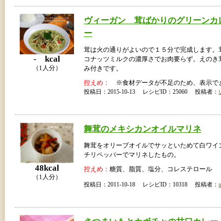
ヴィーガン 茸ばかりのグリーンカ
ー
茸は火の通りがよいので１５分で完成します。
- kcal
コナッツミルクの濃厚さでお肉要らず。えのき
（1人分）
み付きです。
控えめ：
※食材データが不足のため、表示で
投稿日：2015-10-13 レシピID：25060 投稿者：
舞茸のメキシカンオイルマリネ
舞茸をオリーブオイルでサッといためて白ワイ
チリペッパーでマリネしたもの。
48kcal
控えめ：
糖質、脂質、塩分、コレステロール
（1人分）
投稿日：2011-10-18 レシピID：10318 投稿者：
u