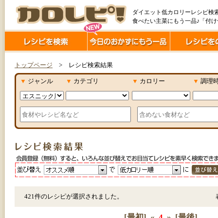
ダイエット低カロリーレシピ検
食べたい主菜にもう一品♪「付
トップページ
> レシピ検索結果
▼
ジャンル
▼
カテゴリ
▼
カロリー
▼
調理
421件のレシピが選択されました。
[最初]
«
4
»
[最後]