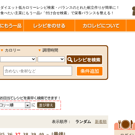
ダイエット低カロリーレシピ検索・バランスのとれた献立作りが簡単に！
食べたい主菜にもう一品♪「付け合せ検索」で栄養バランスを整える！
▼
カロリー
▼
調理時間
表示順序：
ランダム
新着順
35
36
37
38
39
40
»
[最後]