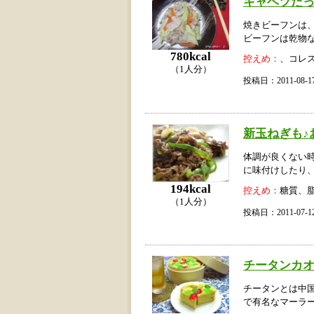
キャベツた
焼きビーフンは
ビーフンは乾物
780kcal
控えめ：
、コレ
（1人分）
投稿日：2011-08
新玉ねぎも♪
体調が良くない
に味付けしたり
194kcal
控えめ：
糖質、
（1人分）
投稿日：2011-07
チータンカ
チータンとは中
で有名なマーラ