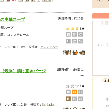
ログイ
調理時間：約15分
じの中華スープ
中華スープ
3.0
脂質、コレステロール
-07 レシピID：1495 投稿者：
オレンジペコ
調理時間：1時間以
ー（焼豚）漬け置きバージ
上
0.0
-16 レシピID：10116 投稿者：
Zen kitchen