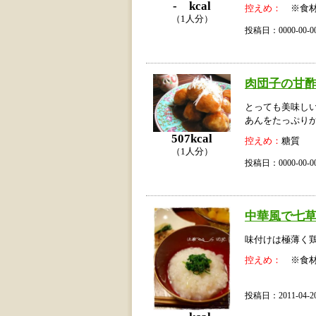
- kcal
控えめ：
※食材
（1人分）
投稿日：0000-00
肉団子の甘
とっても美味し
あんをたっぷり
507kcal
控えめ：
糖質
（1人分）
投稿日：0000-00
中華風で七草
味付けは極薄く
控えめ：
※食材
投稿日：2011-04