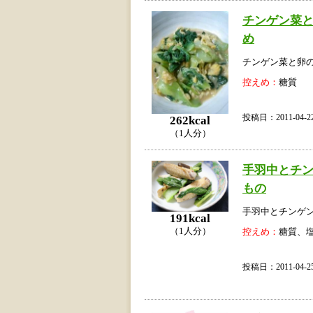
チンゲン菜
め
チンゲン菜と卵
控えめ：
糖質
投稿日：2011-04
262kcal
（1人分）
手羽中とチ
もの
手羽中とチンゲ
191kcal
（1人分）
控えめ：
糖質、
投稿日：2011-04