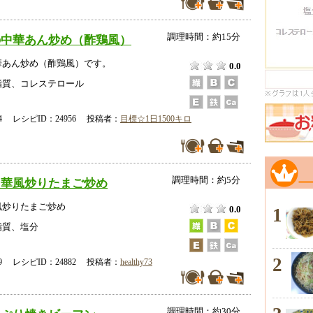
調理時間：約15分
の中華あん炒め（酢鶏風）
華あん炒め（酢鶏風）です。
0.0
脂質、コレステロール
-14 レシピID：24956 投稿者：
目標☆1日1500キロ
調理時間：約5分
中華風炒りたまご炒め
風炒りたまご炒め
0.0
1
脂質、塩分
2
-19 レシピID：24882 投稿者：
healthy73
調理時間：約30分