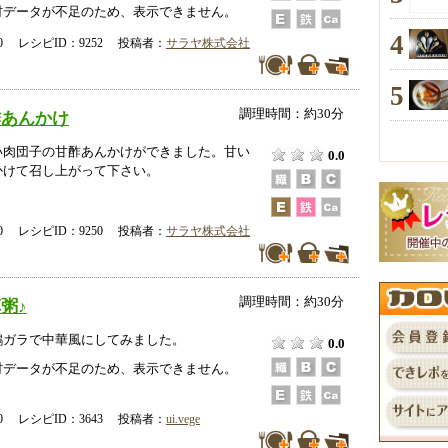
データが不足のため、表示できません。
4
-00 レシピID：9252 投稿者：
サラヤ株式会社
5
調理時間：約30分
酢あんかけ
い肉団子の甘酢あんかけができました。甘い
0.0
かけて召し上がって下さい。
-00 レシピID：9250 投稿者：
サラヤ株式会社
調理時間：約30分
粥♪
鶏ガラで中華風にしてみました。
0.0
データが不足のため、表示できません。
-20 レシピID：3643 投稿者：
ui.vege