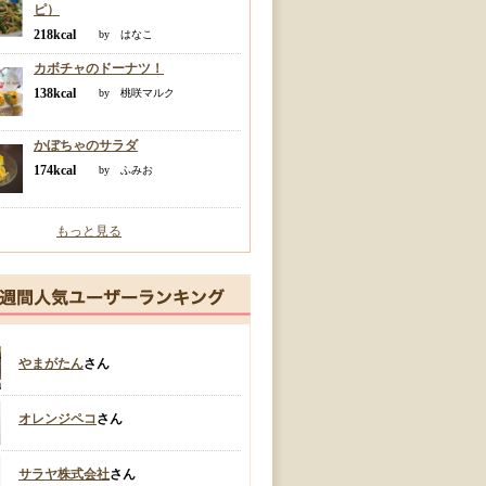
ピ）
218kcal
by はなこ
カボチャのドーナツ！
138kcal
by 桃咲マルク
かぼちゃのサラダ
174kcal
by ふみお
もっと見る
やまがたん
さん
オレンジペコ
さん
サラヤ株式会社
さん