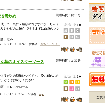
調理時間：約15分
の淡雪炒め
を使って一気に２種類のおかずになっちゃう
0.0
ぷりレシピのご紹介 です！まずは白身のレシ
脂質、塩分
-06 レシピID：11242 投稿者：
さちくっかりー
調理時間：約30分
れん草のオイスターソース
かけるだけの簡単レシピです。 晩ご飯のおか
0.0
は、どうぞお試しください。
脂質、コレステロール
-18 レシピID：7352 投稿者：
kaju