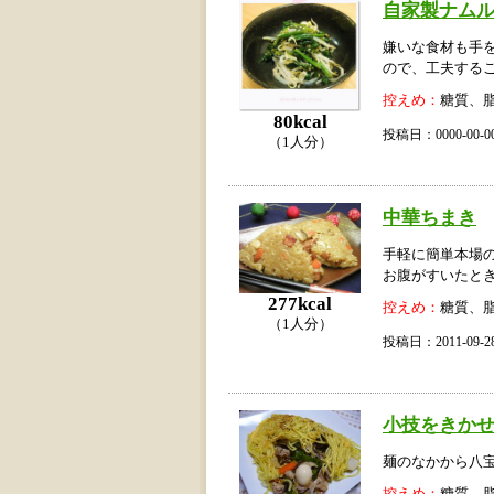
自家製ナムル
嫌いな食材も手
ので、工夫する
控えめ：
糖質、
80kcal
投稿日：0000-00
（1人分）
中華ちまき
手軽に簡単本場
お腹がすいたと
277kcal
控えめ：
糖質、
（1人分）
投稿日：2011-09
小技をきか
麺のなかから八
控えめ：
糖質、