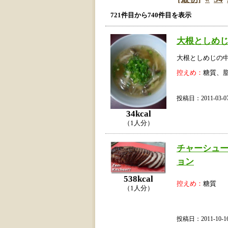
721件目から740件目を表示
大根としめ
大根としめじの
控えめ：
糖質、
投稿日：2011-03
34kcal
（1人分）
チャーシュ
ョン
538kcal
控えめ：
糖質
（1人分）
投稿日：2011-10