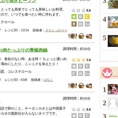
3
っぷり焼きビーフン
、とっても簡単でとっても美味しいお料理。
0.0
なので、いつでも食べたい時に作れます。
4
ステロール
-17 レシピID：12134 投稿者：
さちくっかりー
5
調理時間：約30分
お肉たっぷりの青椒肉絲
時、食欲のない時、ある時！ ちょっと濃いめ
3.0
、薄めにしたり、ニンニクを加えたり！
脂質、コレステロール
-12 レシピID：6349 投稿者：
はなこ
1
調理時間：約30分
オ
2
国語で卵のこと。チータンカオとは中国菓子
0.0
ーカオの脂肪分が入らないタイプです。
3