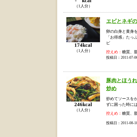
- kcal
（1人分）
エビとネギ
卵の白身と黄身
「お得感」たっ
ピ
174kcal
（1人分）
控えめ：
糖質、
投稿日：2011-07
豚肉とほう
炒め
炒めてソースを
246kcal
ずに困った時に
（1人分）
控えめ：
糖質、
投稿日：2011-08