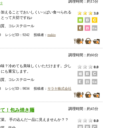
調理時間：約15分
♪
を加えることでおいしくいっぱい食べられる
3.0
ことって大切ですね♪
脂質、コレステロール
-00 レシピID：9242 投稿者：
makio
調理時間：約60分
の味？冷めても美味しくいただけます。少し
0.0
きにも重宝します。
脂質、コレステロール
-28 レシピID：9034 投稿者：
サラヤ株式会社
調理時間：約45分
せて！包み焼き麺
宝菜。 手の込んだ一品に見えませんか？？
0.0
脂質、塩分