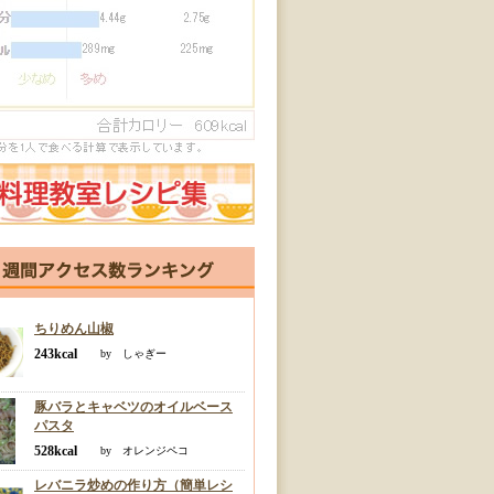
ちりめん山椒
243kcal
by しゃぎー
豚バラとキャベツのオイルベース
パスタ
528kcal
by オレンジペコ
レバニラ炒めの作り方（簡単レシ